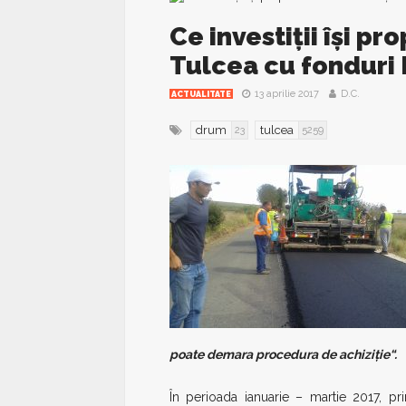
Ce investiții își p
Tulcea cu fonduri P
13 aprilie 2017
D.C.
ACTUALITATE
drum
tulcea
23
5259
poate demara procedura de achiziție“.
În perioada ianuarie – martie 2017, pr