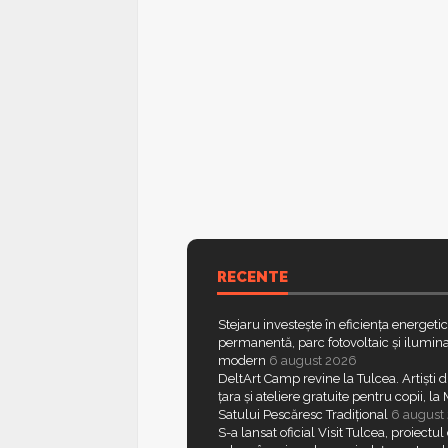
RECENTE
Stejaru investește în eficiența energeti
permanentă, parc fotovoltaic și ilumina
modern
6 august 2026
DeltArt Camp revine la Tulcea. Artiști d
țara și ateliere gratuite pentru copii, l
Satului Pescăresc Tradițional
6 august
S-a lansat oficial Visit Tulcea, proiectul