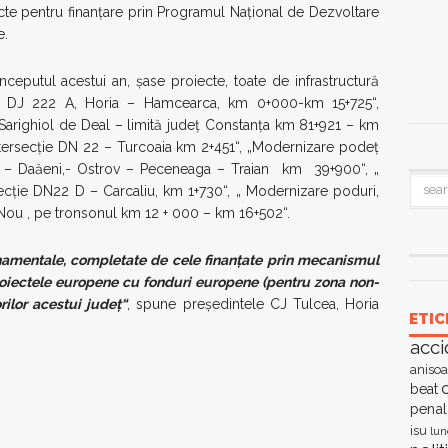
e pentru finanțare prin Programul Național de Dezvoltare
e.
nceputul acestui an, șase proiecte, toate de infrastructură
are DJ 222 A, Horia – Hamcearca, km 0+000-km 15+725“,
Sarighiol de Deal – limită județ Constanța km 81+921 – km
tersecție DN 22 – Turcoaia km 2+451“, „Modernizare podeț
a – Daăeni,- Ostrov – Peceneaga – Traian km 39+900“, „
cție DN22 D – Carcaliu, km 1+730“, „ Modernizare poduri,
ou , pe tronsonul km 12 + 000 – km 16+502“.
ernamentale, completate de cele finanțate prin mecanismul
e proiectele europene cu fonduri europene (pentru zona non-
rilor acestui județ“
, spune președintele CJ Tulcea, Horia
ETIC
acci
anisoa
c
beat
penal
isu
lun