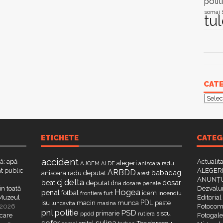
polit
somaj
tu
CATE
Categ
ETICHETE
CATEG
accident
că: apă
Actualit
alegeri
AJOFM
anisoara radu
ALDE
t public
ALEGERI
ARBDD
babadag
anisoara radu deputat
arest
ANUNȚU
delta
cj
dosar
beat
deputat
dna
dosare penale
in toată
Dezvalui
Hogea
penal
fotbal
icem
furt
incendiu
frontiera
a Muzeul
Editorial
PDL
isu
macin
munca
peste
luncavita
masina
 2026
Fotocome
pnl
politie
PSD
primarie
siscu
ppdd
rutiera
 care
Fotogaler
sofer
sulina
Teodorescu