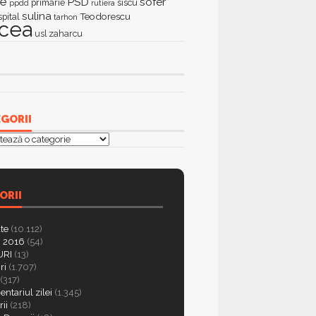
ie
PSD
sofer
primarie
siscu
ppdd
rutiera
sulina
Teodorescu
spital
tarhon
lcea
zaharcu
usl
GORII
orii
ORII
ate
(10.112)
 2016
(54)
RI
(13)
ri
(1.707)
(317)
ntariul zilei
(1.345)
ii
(218)