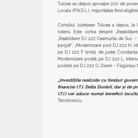
Tulcea au depus aproape 200 de proiect
Locală (P.N.D.L.), majoritatea fiind eligibil
Consiliul Județean Tulcea a depus, la î
rutieră. Este vorba despre „Reabilit
„Reabilitare DJ 222 Ceamurlia de Sus – 
94+518“, „Modernizare pod DJ 222 H, in
pe DJ 222 F limită de județ Constanț
Modernizare podeț pe DJ 222 L, interse
podețe pe DJ 222 G, Dăeni – Făgărașu N
„
Investițiile realizate cu fonduri guv
financiar I.T.I. Delta Dunării, dar și d
I.T.I.) vor aduce numai beneficii locuito
Teodorescu.