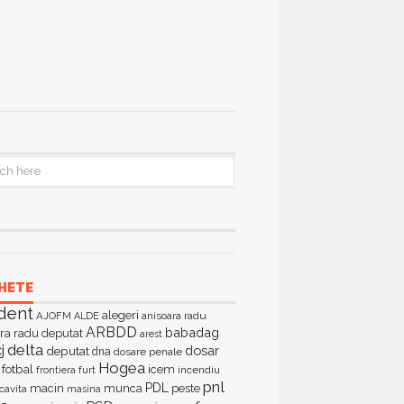
HETE
dent
alegeri
AJOFM
anisoara radu
ALDE
ARBDD
babadag
ra radu deputat
arest
delta
j
dosar
deputat
dna
dosare penale
Hogea
fotbal
icem
furt
incendiu
frontiera
pnl
PDL
macin
munca
peste
cavita
masina