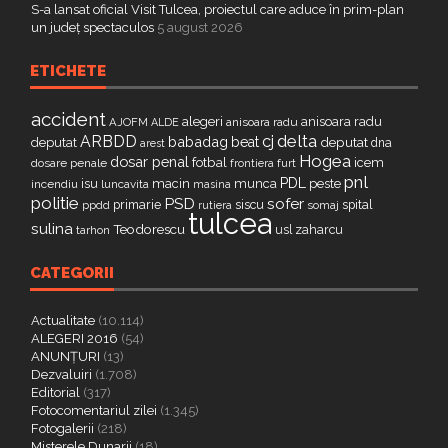
S-a lansat oficial Visit Tulcea, proiectul care aduce în prim-plan
un județ spectaculos
5 august 2026
ETICHETE
accident
alegeri
anisoara radu
AJOFM
anisoara radu
ALDE
delta
ARBDD
cj
babadag
beat
deputat
deputat
dna
arest
Hogea
dosar penal
fotbal
icem
dosare penale
furt
frontiera
pnl
PDL
isu
macin
munca
peste
incendiu
luncavita
masina
politie
PSD
sofer
primarie
siscu
spital
ppdd
somaj
rutiera
tulcea
sulina
Teodorescu
zaharcu
tarhon
usl
CATEGORII
Actualitate
(10.114)
ALEGERI 2016
(54)
ANUNȚURI
(13)
Dezvaluiri
(1.708)
Editorial
(317)
Fotocomentariul zilei
(1.345)
Fotogalerii
(218)
Misterele Dunarii
(18)