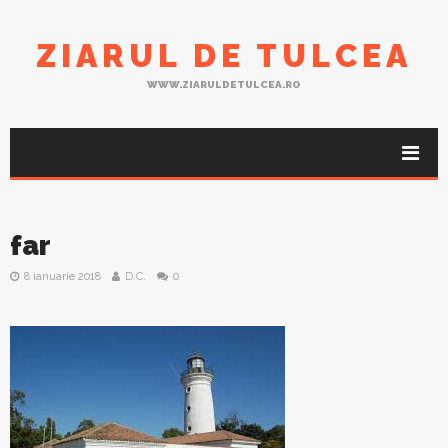
ZIARUL DE TULCEA
WWW.ZIARULDETULCEA.RO
far
8 ianuarie 2018
D.C.
0