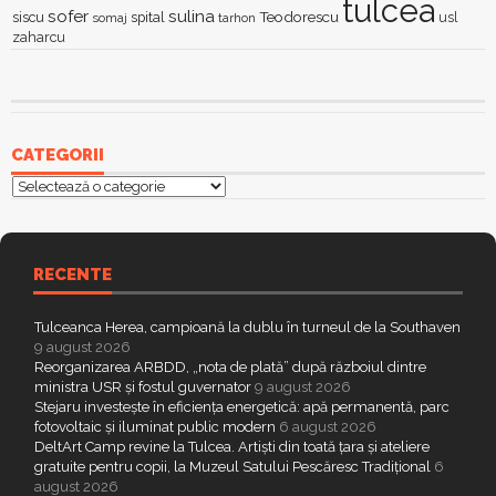
tulcea
sofer
sulina
Teodorescu
siscu
spital
somaj
tarhon
usl
zaharcu
CATEGORII
Categorii
RECENTE
Tulceanca Herea, campioană la dublu în turneul de la Southaven
9 august 2026
Reorganizarea ARBDD, „nota de plată” după războiul dintre
ministra USR și fostul guvernator
9 august 2026
Stejaru investește în eficiența energetică: apă permanentă, parc
fotovoltaic și iluminat public modern
6 august 2026
DeltArt Camp revine la Tulcea. Artiști din toată țara și ateliere
gratuite pentru copii, la Muzeul Satului Pescăresc Tradițional
6
august 2026