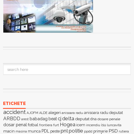
ETICHETE
accident
alegeri
anisoara radu deputat
AJOFM
anisoara radu
ALDE
delta
ARBDD
cj
babadag
beat
deputat
dna
dosare penale
arest
Hogea
dosar penal
fotbal
icem
isu
furt
incendiu
luncavita
frontiera
pnl
politie
PSD
PDL
macin
munca
peste
primarie
ppdd
masina
rutiera