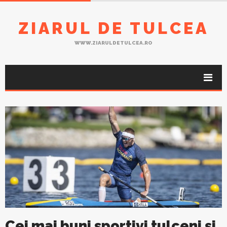
ZIARUL DE TULCEA
WWW.ZIARULDETULCEA.RO
Cei mai buni sportivi tulceni și