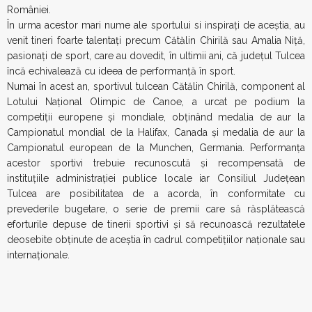
României.
În urma acestor mari nume ale sportului si inspirați de aceștia, au
venit tineri foarte talentați precum Cătălin Chirilă sau Amalia Niță,
pasionați de sport, care au dovedit, în ultimii ani, că județul Tulcea
încă echivalează cu ideea de performanță în sport.
Numai în acest an, sportivul tulcean Cătălin Chirilă, component al
Lotului Național Olimpic de Canoe, a urcat pe podium la
competiții europene și mondiale, obținând medalia de aur la
Campionatul mondial de la Halifax, Canada și medalia de aur la
Campionatul european de la Munchen, Germania. Performanța
acestor sportivi trebuie recunoscută şi recompensată de
instituțiile administrației publice locale iar Consiliul Județean
Tulcea are posibilitatea de a acorda, în conformitate cu
prevederile bugetare, o serie de premii care să răsplătească
eforturile depuse de tinerii sportivi și să recunoască rezultatele
deosebite obținute de aceștia în cadrul competițiilor naționale sau
internaționale.