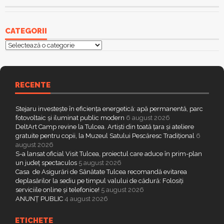
CATEGORII
Categorii
RECENTE
Stejaru investește în eficiența energetică: apă permanentă, parc
fotovoltaic și iluminat public modern
6 august 2026
DeltArt Camp revine la Tulcea. Artiști din toată țara și ateliere
gratuite pentru copii, la Muzeul Satului Pescăresc Tradițional
6
august 2026
S-a lansat oficial Visit Tulcea, proiectul care aduce în prim-plan
un județ spectaculos
5 august 2026
Casa de Asigurări de Sănătate Tulcea recomandă evitarea
deplasărilor la sediu pe timpul valului de cădură: Folosiți
serviciile online și telefonice!
5 august 2026
ANUNȚ PUBLIC
4 august 2026
ETICHETE