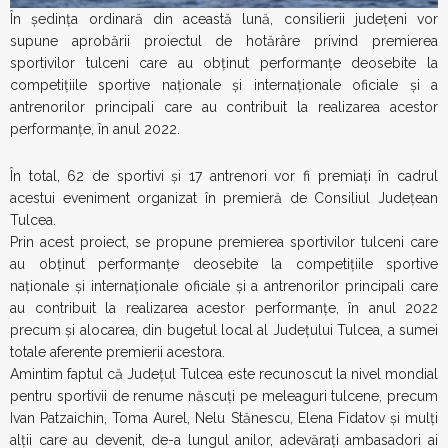
În ședința ordinară din această lună, consilierii județeni vor
supune aprobării proiectul de hotărâre privind premierea
sportivilor tulceni care au obținut performanțe deosebite la
competițiile sportive naționale și internaționale oficiale și a
antrenorilor principali care au contribuit la realizarea acestor
performanțe, în anul 2022.
În total, 62 de sportivi și 17 antrenori vor fi premiați în cadrul
acestui eveniment organizat în premieră de Consiliul Județean
Tulcea.
Prin acest proiect, se propune premierea sportivilor tulceni care
au obținut performanțe deosebite la competițiile sportive
naționale și internaționale oficiale și a antrenorilor principali care
au contribuit la realizarea acestor performanțe, în anul 2022
precum şi alocarea, din bugetul local al Judeţului Tulcea, a sumei
totale aferente premierii acestora.
Amintim faptul că Județul Tulcea este recunoscut la nivel mondial
pentru sportivii de renume născuți pe meleaguri tulcene, precum
Ivan Patzaichin, Toma Aurel, Nelu Stănescu, Elena Fidatov și mulți
alții care au devenit, de-a lungul anilor, adevărați ambasadori ai