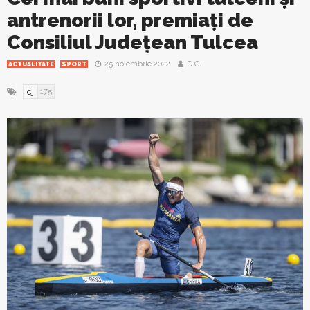
antrenorii lor, premiați de
Consiliul Județean Tulcea
25 noiembrie 2022
D.C.
ACTUALITATE
SPORT
cj
175