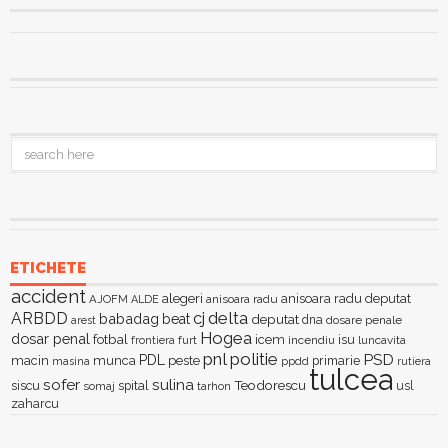
ETICHETE
accident
alegeri
anisoara radu deputat
AJOFM
anisoara radu
ALDE
delta
ARBDD
cj
babadag
beat
deputat
dna
dosare penale
arest
Hogea
dosar penal
fotbal
icem
isu
furt
incendiu
luncavita
frontiera
pnl
politie
PSD
PDL
macin
munca
peste
primarie
ppdd
masina
rutiera
tulcea
sofer
sulina
Teodorescu
siscu
spital
somaj
tarhon
usl
zaharcu