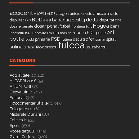
accident
alegeri
anisoara radu
AJOFM
anisoara radu
ALDE
delta
ARBDD
cj
babadag
beat
deputat
deputat
dna
arest
Hogea
dosar penal
fotbal
icem
dosare penale
furt
frontiera
pnl
PDL
isu
macin
munca
peste
incendiu
luncavita
masina
politie
PSD
sofer
primarie
siscu
spital
ppdd
somaj
rutiera
tulcea
sulina
Teodorescu
zaharcu
tarhon
usl
CATEGORII
Actualitate
(10.112)
ALEGERI 2016
(54)
ANUNȚURI
(13)
Dezvaluiri
(1.707)
Editorial
(317)
Fotocomentariul zilei
(1.345)
Fotogalerii
(218)
Misterele Dunarii
(18)
Politica
(1.533)
Sport
(356)
Vocea targului
(145)
Ziarul Cultural
(326)