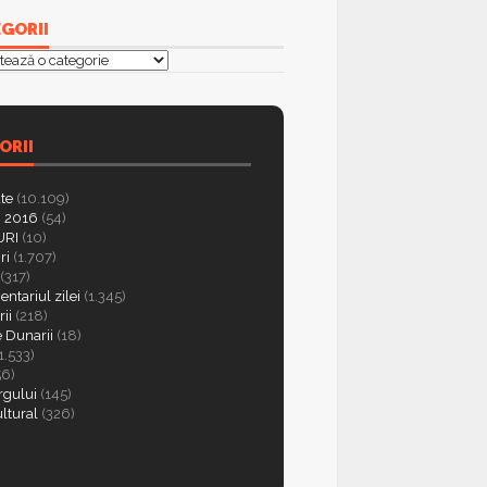
GORII
orii
ORII
ate
(10.109)
 2016
(54)
RI
(10)
ri
(1.707)
(317)
ntariul zilei
(1.345)
ii
(218)
e Dunarii
(18)
1.533)
56)
rgului
(145)
ultural
(326)