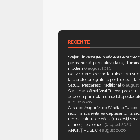
RECENTE
Stejaru investește în eficiența energeti
permanentă, parc fotovoltaic și ilumina
modern
6 august 2026
DeltArt Camp revine la Tulcea. Artiști d
țara și ateliere gratuite pentru copii, l
Satului Pescăresc Tradițional
6 august
S-a lansat oficial Visit Tulcea, proiectul
aduce în prim-plan un județ spectacul
august 2026
Casa de Asigurări de Sănătate Tulcea
recomandă evitarea deplasărilor la sed
timpul valului de cădură: Folosiți servic
online și telefonice!
5 august 2026
ANUNȚ PUBLIC
4 august 2026