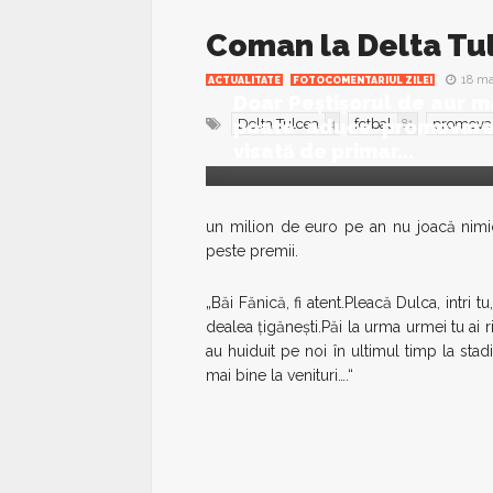
Coman la Delta Tu
18 ma
ACTUALITATE
FOTOCOMENTARIUL ZILEI
Doar Peştişorul de aur m
poate aduce promovar
Delta Tulcea
fotbal
promovar
4
81
visată de primar...
un milion de euro pe an nu joacă nimic,
peste premii.
„Băi Fănică, fi atent.Pleacă Dulca, intri 
dealea ţigăneşti.Păi la urma urmei tu ai 
au huiduit pe noi în ultimul timp la stad
mai bine la venituri….“