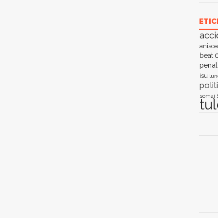
ETIC
acci
anisoa
c
beat
penal
isu
lun
polit
somaj
tu