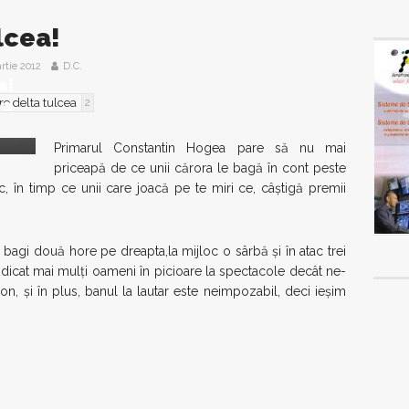
lcea!
rtie 2012
D.C.
ai
ea
e delta tulcea
2
Primarul Constantin Hogea pare să nu mai
priceapă de ce unii cărora le bagă în cont peste
 în timp ce unii care joacă pe te miri ce, câştigă premii
tu, bagi două hore pe dreapta,la mijloc o sârbă şi în atac trei
ridicat mai mulţi oameni în picioare la spectacole decât ne-
ion, şi în plus, banul la lautar este neimpozabil, deci ieşim