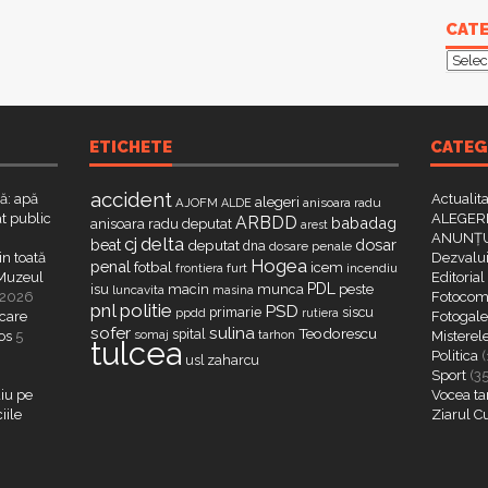
CATE
Categ
ETICHETE
CATEG
accident
că: apă
Actualit
alegeri
AJOFM
anisoara radu
ALDE
t public
ALEGERI
ARBDD
babadag
anisoara radu deputat
arest
ANUNȚU
delta
cj
dosar
beat
deputat
dna
dosare penale
in toată
Dezvalui
Hogea
penal
fotbal
icem
furt
incendiu
frontiera
a Muzeul
Editorial
PDL
isu
macin
munca
peste
luncavita
masina
 2026
Fotocome
pnl
politie
PSD
primarie
siscu
ppdd
rutiera
 care
Fotogaler
sofer
sulina
Teodorescu
spital
somaj
tarhon
os
5
Misterel
tulcea
Politica
(
zaharcu
usl
Sport
(3
iu pe
Vocea ta
iile
Ziarul C