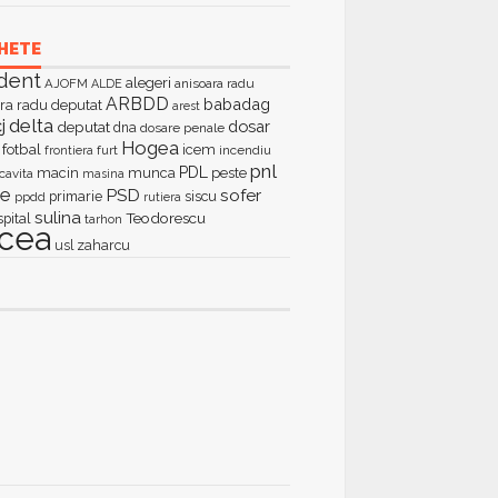
HETE
dent
alegeri
AJOFM
anisoara radu
ALDE
ARBDD
babadag
ra radu deputat
arest
delta
j
dosar
deputat
dna
dosare penale
Hogea
fotbal
icem
furt
incendiu
frontiera
pnl
PDL
macin
munca
peste
cavita
masina
ie
PSD
sofer
primarie
siscu
ppdd
rutiera
sulina
Teodorescu
spital
tarhon
lcea
zaharcu
usl