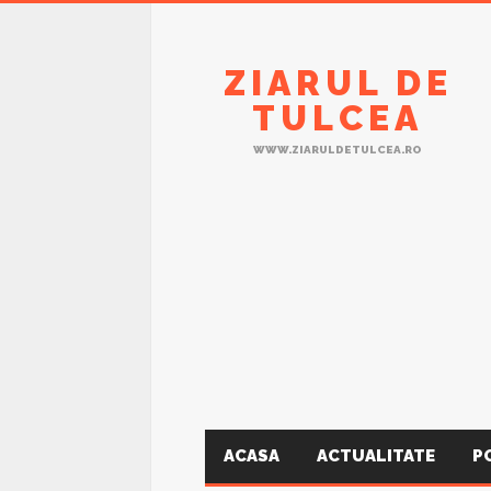
ZIARUL DE
TULCEA
WWW.ZIARULDETULCEA.RO
ACASA
ACTUALITATE
P