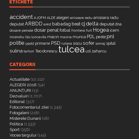
ETICHETE
accident
alegeri
anisoara radu
AJOFM
anisoara radu
ALDE
delta
ARBDD
cj
babadag
beat
deputat
deputat
dna
arest
Hogea
dosar penal
fotbal
icem
dosare penale
furt
frontiera
pnl
PDL
isu
macin
munca
peste
incendiu
luncavita
masina
politie
PSD
sofer
primarie
siscu
spital
ppdd
somaj
rutiera
tulcea
sulina
Teodorescu
zaharcu
tarhon
usl
CATEGORII
Actualitate
(10.112)
ALEGERI 2016
(54)
ANUNȚURI
(13)
Dezvaluiri
(1.707)
Editorial
(317)
Fotocomentariul zilei
(1.345)
Fotogalerii
(218)
Misterele Dunarii
(18)
Politica
(1.533)
Sport
(356)
Vocea targului
(145)