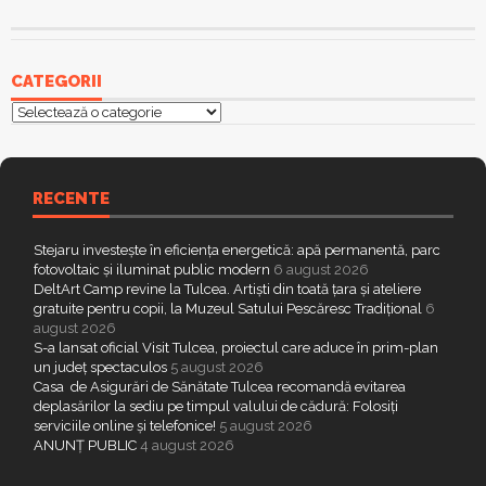
CATEGORII
Categorii
RECENTE
Stejaru investește în eficiența energetică: apă permanentă, parc
fotovoltaic și iluminat public modern
6 august 2026
DeltArt Camp revine la Tulcea. Artiști din toată țara și ateliere
gratuite pentru copii, la Muzeul Satului Pescăresc Tradițional
6
august 2026
S-a lansat oficial Visit Tulcea, proiectul care aduce în prim-plan
un județ spectaculos
5 august 2026
Casa de Asigurări de Sănătate Tulcea recomandă evitarea
deplasărilor la sediu pe timpul valului de cădură: Folosiți
serviciile online și telefonice!
5 august 2026
ANUNȚ PUBLIC
4 august 2026