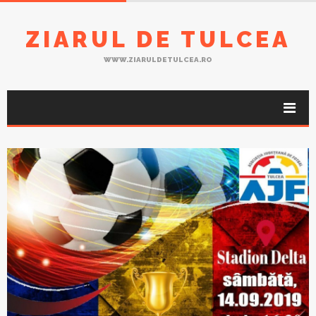
ZIARUL DE TULCEA
WWW.ZIARULDETULCEA.RO