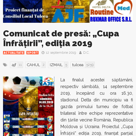
Comunicat de presă: „Cupa
Înfrăţirii”, ediţia 2019
12 septembrie 2019
D.C.
ACTUALITATE
SPORT
ajf
CAHUL
IZMAIL
tulcea
11
2
5
5259
La finalul acestei săptămâni,
respectiv sâmbătă, 14 septembrie
2019, începând cu ora 16.30,
stadionul Delta din municipiu va fi
gazda primului turneu de fotbal
trilateral între echipe reprezentative
din ţările vecine România, Republica
Moldova şi Ucraina. Proiectul „Cupa
Înfrăţirii” ediţia 2019, finanţat parţial