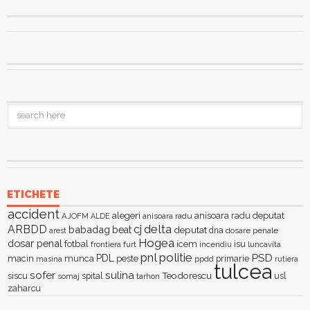
ETICHETE
accident
alegeri
anisoara radu deputat
AJOFM
anisoara radu
ALDE
delta
ARBDD
cj
babadag
beat
deputat
dna
dosare penale
arest
Hogea
dosar penal
fotbal
icem
isu
furt
incendiu
luncavita
frontiera
pnl
politie
PSD
PDL
macin
munca
peste
primarie
ppdd
masina
rutiera
tulcea
sofer
sulina
Teodorescu
siscu
spital
somaj
tarhon
usl
zaharcu