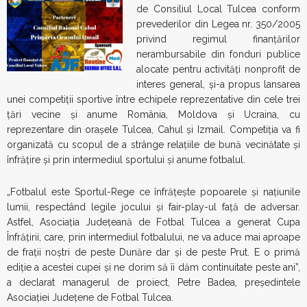
de Consiliul Local Tulcea conform
prevederilor din Legea nr. 350/2005
privind regimul finanțărilor
nerambursabile din fonduri publice
alocate pentru activități nonprofit de
interes general, şi-a propus lansarea
unei competiţii sportive între echipele reprezentative din cele trei
ţări vecine şi anume România, Moldova şi Ucraina, cu
reprezentare din oraşele Tulcea, Cahul şi Izmail. Competiţia va fi
organizată cu scopul de a strânge relaţiile de bună vecinătate şi
înfrăţire şi prin intermediul sportului şi anume fotbalul.
„Fotbalul este Sportul-Rege ce înfrăţeşte popoarele şi naţiunile
lumii, respectând legile jocului şi fair-play-ul faţă de adversar.
Astfel, Asociaţia Judeţeană de Fotbal Tulcea a generat Cupa
Înfrăţirii, care, prin intermediul fotbalului, ne va aduce mai aproape
de fraţii noştri de peste Dunăre dar şi de peste Prut. E o primă
ediţie a acestei cupei şi ne dorim să îi dăm continuitate peste ani”,
a declarat managerul de proiect, Petre Badea, preşedintele
Asociaţiei Judeţene de Fotbal Tulcea.