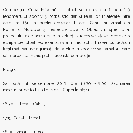
Competiţia „Cupa Înfrăţirii” la fotbal se doreşte a fi benefică
fenomenului sportiv şi fotbalistic dar şi relaţiilor trilaterale între
cele trei ţări, respectiv oraşelor Tulcea, Cahul şi Izmail din
România, Moldova şi respectiv Ucraina Obiectivul specific al
proiectului este acela ca prin selecţii succesive să se formeze o
echipă de fotbal reprezentativă a municipiului Tulcea, cu jucători
legitimaţi sau nelegitimaţi, de la cluburi sportive sau amatori, care
să reprezinte municipiul în această competiţie.
Program
Sâmbătă, 14 septembrie 2019, Ora 16.30 -19.00 Disputarea
meciurilor de fotbal din cadrul Cupei Înfrăţirii:
16.30, Tulcea – Cahul,
17.15, Cahul – Izmail,
18.00, Izmail – Tulcea.