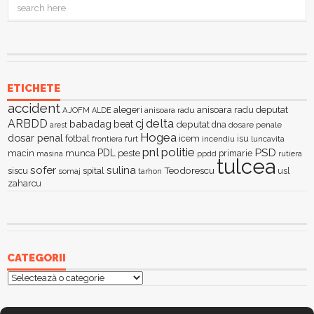
ETICHETE
accident
alegeri
anisoara radu deputat
AJOFM
anisoara radu
ALDE
delta
ARBDD
cj
babadag
beat
deputat
dna
dosare penale
arest
Hogea
dosar penal
fotbal
icem
isu
furt
incendiu
luncavita
frontiera
pnl
politie
PSD
PDL
macin
munca
peste
primarie
ppdd
masina
rutiera
tulcea
sofer
sulina
Teodorescu
siscu
spital
somaj
tarhon
usl
zaharcu
CATEGORII
Categorii