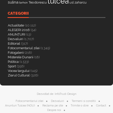
tulcea
sulina
Teodorescu
zaharcu
tarhon
usl
CATEGORII
Actualitate
(10.112)
ALEGERI 2016
(54)
ANUNȚURI
(13)
Dezvaluiri
(1.707)
Editorial
(317)
Fotocomentariul zilei
(1.345)
Fotogalerii
(218)
Misterele Dunarii
(18)
Politica
(1.533)
Sport
(356)
Vocea targului
(145)
Ziarul Cultural
(326)
Dezvoltat de:
InfoTrust-Design
Fotocomentariul zilei
Dezvaluiri
Termeni si conditii
Anunturi Tulcea (NOU)
Reclama pe site
Trimite o stire
Contact
Despre noi