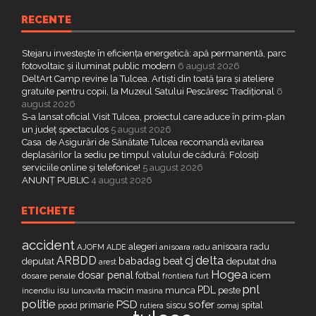
RECENTE
Stejaru investește în eficiența energetică: apă permanentă, parc
fotovoltaic și iluminat public modern
6 august 2026
DeltArt Camp revine la Tulcea. Artiști din toată țara și ateliere
gratuite pentru copii, la Muzeul Satului Pescăresc Tradițional
6
august 2026
S-a lansat oficial Visit Tulcea, proiectul care aduce în prim-plan
un județ spectaculos
5 august 2026
Casa de Asigurări de Sănătate Tulcea recomandă evitarea
deplasărilor la sediu pe timpul valului de cădură: Folosiți
serviciile online și telefonice!
5 august 2026
ANUNȚ PUBLIC
4 august 2026
ETICHETE
accident
alegeri
anisoara radu
AJOFM
anisoara radu
ALDE
delta
ARBDD
cj
babadag
beat
deputat
deputat
dna
arest
Hogea
dosar penal
fotbal
icem
dosare penale
furt
frontiera
pnl
PDL
isu
macin
munca
peste
incendiu
luncavita
masina
politie
PSD
sofer
primarie
siscu
spital
ppdd
somaj
rutiera