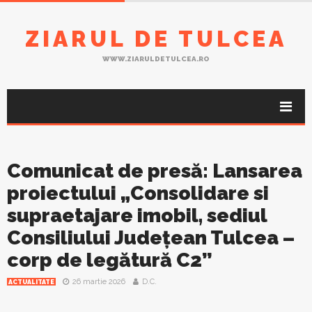
ZIARUL DE TULCEA
WWW.ZIARULDETULCEA.RO
Comunicat de presă: Lansarea
proiectului „Consolidare si
supraetajare imobil, sediul
Consiliului Județean Tulcea –
corp de legătură C2”
26 martie 2026
D.C.
ACTUALITATE