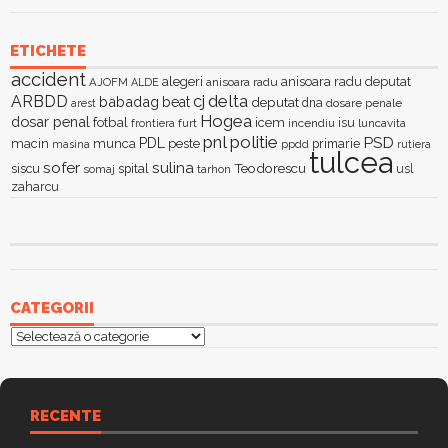
ETICHETE
accident
alegeri
anisoara radu deputat
AJOFM
anisoara radu
ALDE
delta
ARBDD
cj
babadag
beat
deputat
dna
dosare penale
arest
Hogea
dosar penal
fotbal
icem
isu
furt
incendiu
luncavita
frontiera
pnl
politie
PSD
PDL
macin
munca
peste
primarie
ppdd
masina
rutiera
tulcea
sofer
sulina
Teodorescu
siscu
spital
somaj
tarhon
usl
zaharcu
CATEGORII
Categorii
RECENTE