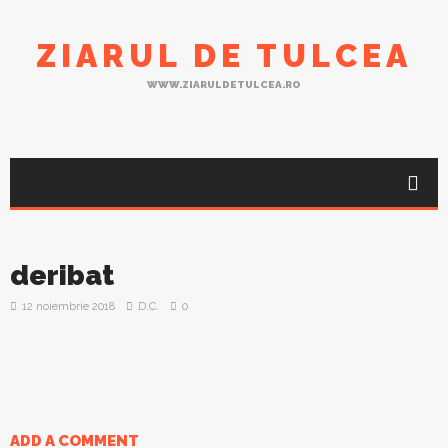
ZIARUL DE TULCEA
WWW.ZIARULDETULCEA.RO
deribat
12 noiembrie 2018
D.C.
0
ADD A COMMENT