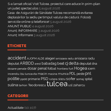
S-a lansat oficial Visit Tulcea, proiectul care aduce în prim-plan
un județ spectaculos
5 august 2026
Casa de Asigurări de Sănătate Tulcea recomandă evitarea
deplasărilor la sediu pe timpul valului de cădură: Folosiți
serviciile online și telefonice!
5 august 2026
ANUNȚ PUBLIC
4 august 2026
Anunț: INFORMARE
3 august 2026
Anunț: Informare
3 august 2026
ETICHETE
accident
alegeri
anisoara radu
AJOFM
anisoara radu
ALDE
delta
ARBDD
cj
babadag
beat
deputat
deputat
dna
arest
Hogea
dosar penal
fotbal
icem
dosare penale
furt
frontiera
pnl
PDL
isu
macin
munca
peste
incendiu
luncavita
masina
politie
PSD
sofer
primarie
siscu
spital
ppdd
somaj
rutiera
tulcea
sulina
Teodorescu
zaharcu
tarhon
usl
CATEGORII
Actualitate
(10.107)