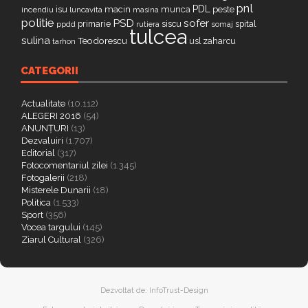
pnl
PDL
isu
macin
munca
peste
incendiu
luncavita
masina
politie
PSD
sofer
primarie
siscu
spital
ppdd
somaj
rutiera
tulcea
sulina
Teodorescu
zaharcu
tarhon
usl
CATEGORII
Actualitate
(10.112)
ALEGERI 2016
(54)
ANUNȚURI
(13)
Dezvaluiri
(1.707)
Editorial
(317)
Fotocomentariul zilei
(1.345)
Fotogalerii
(218)
Misterele Dunarii
(18)
Politica
(1.533)
Sport
(356)
Vocea targului
(145)
Ziarul Cultural
(326)
Dezvoltat de:
InfoTrust-Design