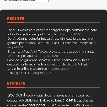
RECENTE
Stejaru investește în eficiența energetică: apă permanentă, parc
fotovoltaic și iluminat public modern
6 august 2026
DeltArt Camp revine la Tulcea. Artiști din toată țara și ateliere
gratuite pentru copii, la Muzeul Satului Pescăresc Tradițional
6
august 2026
S-a lansat oficial Visit Tulcea, proiectul care aduce în prim-plan
un județ spectaculos
5 august 2026
Casa de Asigurări de Sănătate Tulcea recomandă evitarea
deplasărilor la sediu pe timpul valului de cădură: Folosiți
serviciile online și telefonice!
5 august 2026
ANUNȚ PUBLIC
4 august 2026
ETICHETE
accident
alegeri
anisoara radu
AJOFM
anisoara radu
ALDE
delta
ARBDD
cj
babadag
beat
deputat
deputat
dna
arest
Hogea
dosar penal
fotbal
icem
dosare penale
furt
frontiera