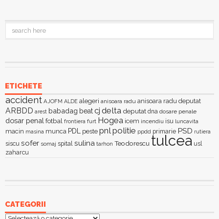
ETICHETE
accident
alegeri
anisoara radu deputat
AJOFM
anisoara radu
ALDE
delta
ARBDD
cj
babadag
beat
deputat
dna
dosare penale
arest
Hogea
dosar penal
fotbal
icem
isu
furt
incendiu
luncavita
frontiera
pnl
politie
PSD
PDL
macin
munca
peste
primarie
ppdd
masina
rutiera
tulcea
sofer
sulina
Teodorescu
siscu
spital
somaj
tarhon
usl
zaharcu
CATEGORII
Categorii