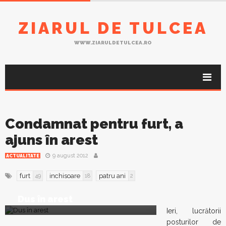
ZIARUL DE TULCEA
WWW.ZIARULDETULCEA.RO
Condamnat pentru furt, a
ajuns în arest
9 august 2012
ACTUALITATE
furt
inchisoare
patru ani
49
18
2
Dus în arest
Ieri, lucrătorii
posturilor de