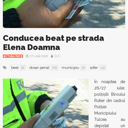
Conducea beat pe strada
Elena Doamna
27 iulie 2016
D.C.
ACTUALITATE
beat
dosar penal
municipiu
sofer
92
109
30
141
În noaptea de
26/27 iulie,
polițiștii Biroului
Rutier din cadrul
Poliției
Municipiului
Tulcea au
depistat un