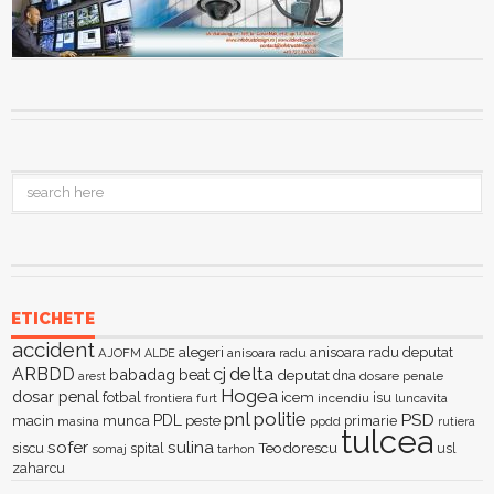
ETICHETE
accident
alegeri
anisoara radu deputat
AJOFM
anisoara radu
ALDE
delta
ARBDD
cj
babadag
beat
deputat
dna
dosare penale
arest
Hogea
dosar penal
fotbal
icem
isu
furt
incendiu
luncavita
frontiera
pnl
politie
PSD
PDL
macin
munca
peste
primarie
ppdd
masina
rutiera
tulcea
sofer
sulina
Teodorescu
siscu
spital
somaj
tarhon
usl
zaharcu