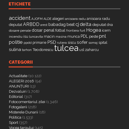
ETICHETE
accident
alegeri
anisoara radu
AJOFM
anisoara radu
ALDE
delta
ARBDD
cj
babadag
beat
deputat
deputat
dna
arest
Hogea
dosar penal
fotbal
icem
dosare penale
furt
frontiera
pnl
PDL
isu
macin
munca
peste
incendiu
luncavita
masina
politie
PSD
sofer
primarie
siscu
spital
ppdd
somaj
rutiera
tulcea
sulina
Teodorescu
zaharcu
tarhon
usl
CATEGORII
Actualitate
(10.122)
ALEGERI 2016
(54)
ANUNȚURI
(13)
Dezvaluiri
(1.708)
Editorial
(317)
Fotocomentariul zilei
(1.346)
Fotogalerii
(218)
Misterele Dunarii
(18)
Politica
(1.533)
Sport
(357)
Vocea targului
(145)