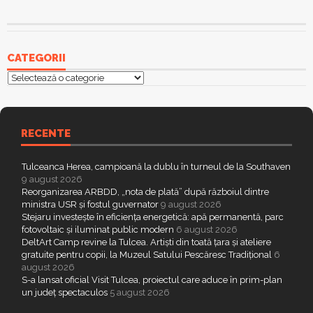
CATEGORII
Categorii
RECENTE
Tulceanca Herea, campioană la dublu în turneul de la Southaven
9 august 2026
Reorganizarea ARBDD, „nota de plată” după războiul dintre
ministra USR și fostul guvernator
9 august 2026
Stejaru investește în eficiența energetică: apă permanentă, parc
fotovoltaic și iluminat public modern
6 august 2026
DeltArt Camp revine la Tulcea. Artiști din toată țara și ateliere
gratuite pentru copii, la Muzeul Satului Pescăresc Tradițional
6
august 2026
S-a lansat oficial Visit Tulcea, proiectul care aduce în prim-plan
un județ spectaculos
5 august 2026