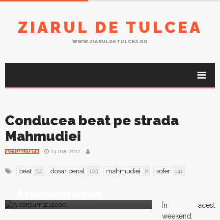
ZIARUL DE TULCEA
WWW.ZIARULDETULCEA.RO
Conducea beat pe strada
Mahmudiei
14 mai 2012
ACTUALITATE
beat
dosar penal
mahmudiei
sofer
92
109
6
141
A consumat alcool
În acest
weekend,