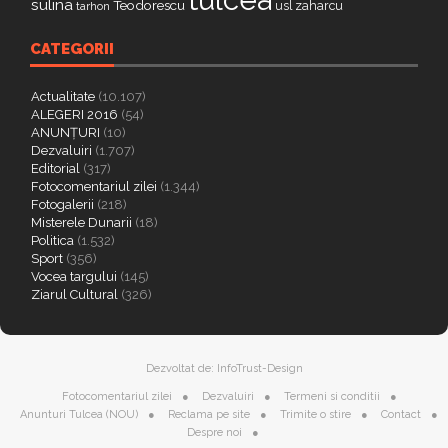
sulina
Teodorescu
zaharcu
tarhon
usl
CATEGORII
Actualitate
(10.107)
ALEGERI 2016
(54)
ANUNȚURI
(10)
Dezvaluiri
(1.707)
Editorial
(317)
Fotocomentariul zilei
(1.344)
Fotogalerii
(218)
Misterele Dunarii
(18)
Politica
(1.532)
Sport
(356)
Vocea targului
(145)
Ziarul Cultural
(326)
Dezvoltat de:
InfoTrust-Design
Fotocomentariul zilei
Dezvaluiri
Termeni si conditii
Anunturi Tulcea (NOU)
Reclama pe site
Trimite o stire
Contact
Despre noi