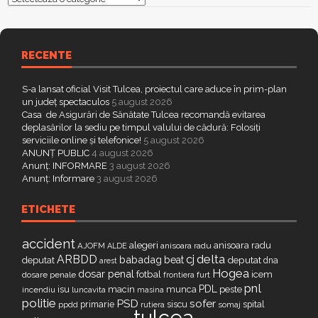
RECENTE
S-a lansat oficial Visit Tulcea, proiectul care aduce în prim-plan
un județ spectaculos
5 august 2026
Casa de Asigurări de Sănătate Tulcea recomandă evitarea
deplasărilor la sediu pe timpul valului de cădură: Folosiți
serviciile online și telefonice!
5 august 2026
ANUNȚ PUBLIC
4 august 2026
Anunț: INFORMARE
3 august 2026
Anunț: Informare
3 august 2026
ETICHETE
accident
alegeri
anisoara radu
AJOFM
anisoara radu
ALDE
delta
ARBDD
cj
babadag
beat
deputat
deputat
dna
arest
Hogea
dosar penal
fotbal
icem
dosare penale
furt
frontiera
pnl
PDL
isu
macin
munca
peste
incendiu
luncavita
masina
politie
PSD
sofer
primarie
siscu
spital
ppdd
somaj
rutiera
tulcea