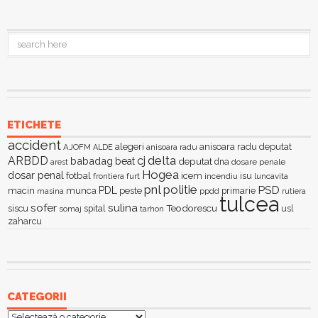
ETICHETE
accident
alegeri
anisoara radu deputat
AJOFM
anisoara radu
ALDE
delta
ARBDD
cj
babadag
beat
deputat
dna
dosare penale
arest
Hogea
dosar penal
fotbal
icem
isu
furt
incendiu
luncavita
frontiera
pnl
politie
PSD
PDL
macin
munca
peste
primarie
ppdd
masina
rutiera
tulcea
sofer
sulina
Teodorescu
siscu
spital
somaj
tarhon
usl
zaharcu
CATEGORII
Categorii