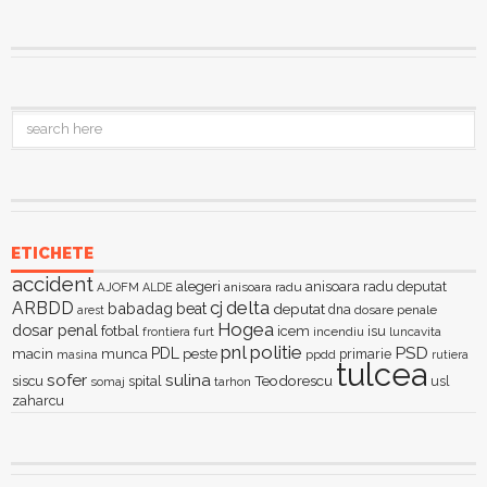
ETICHETE
accident
alegeri
anisoara radu deputat
AJOFM
anisoara radu
ALDE
delta
ARBDD
cj
babadag
beat
deputat
dna
dosare penale
arest
Hogea
dosar penal
fotbal
icem
isu
furt
incendiu
luncavita
frontiera
pnl
politie
PSD
PDL
macin
munca
peste
primarie
ppdd
masina
rutiera
tulcea
sofer
sulina
Teodorescu
siscu
spital
somaj
tarhon
usl
zaharcu