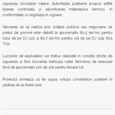
siguranța circulației rutiere. Autoritățile județene propun astfel
tăierea controlată și valorificarea materialului lemnos, în
conformitate cu legislația în vigoare.
Vânzarea se va realiza prin licitație publică sau negociere, iar
prețul de pornire este stabilit la aproximativ 80,5 lei/mc pentru
lotul de pe DJ 222 și 80,7 lei/mc pentru cel de pe DJ 229, fără
TVA.
Lucrările de exploatare vor trebui realizate în condiții stricte de
siguranță și fără blocarea traficului rutier, termenul de execuție
fiind de aproximativ 120 de zile pentru fiecare lot.
Proiectul urmează să fie supus votului consilierilor județeni în
ședința de la finele lunii.