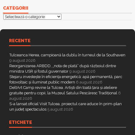
CATEGORII
Categorii
RECENTE
Tulceanca Herea, campioană la dublu în turneul de la Southaven
9 august 2026
Reorganizarea ARBDD, „nota de plată” după războiul dintre
ministra USR și fostul guvernator
9 august 2026
Stejaru investește în eficiența energetică: apă permanentă, parc
fotovoltaic și iluminat public modern
6 august 2026
DeltArt Camp revine la Tulcea. Artiști din toată țara și ateliere
gratuite pentru copii, la Muzeul Satului Pescăresc Tradițional
6
august 2026
S-a lansat oficial Visit Tulcea, proiectul care aduce în prim-plan
un județ spectaculos
5 august 2026
ETICHETE