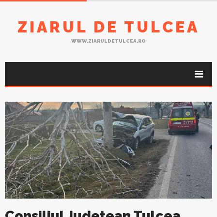
ZIARUL DE TULCEA
WWW.ZIARULDETULCEA.RO
Consiliul Județean Tulcea