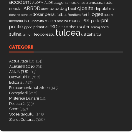
accident
alegeri
anisoara radu
AJOFM
anisoara radu
ALDE
delta
ARBDD
cj
babadag
beat
deputat
deputat
dna
arest
Hogea
dosar penal
fotbal
icem
dosare penale
furt
frontiera
pnl
PDL
isu
macin
munca
peste
incendiu
luncavita
masina
politie
PSD
sofer
primarie
siscu
spital
ppdd
somaj
rutiera
tulcea
sulina
Teodorescu
zaharcu
tarhon
usl
CATEGORII
Actualitate
(10.114)
ALEGERI 2016
(54)
ANUNȚURI
(13)
Dezvaluiri
(1.708)
Editorial
(317)
Fotocomentariul zilei
(1.345)
Fotogalerii
(218)
Misterele Dunarii
(18)
Politica
(1.533)
Sport
(357)
Vocea targului
(145)
Ziarul Cultural
(326)