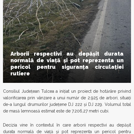
Arborii respectivi au depășit durata
normală de viață și pot reprezenta un
pericol pentru siguranța circulației
rutiere
Consiliul Județean Tulcea a inițiat un proiect de hotărâre privind
valorificarea prin vânzare a unui număr de 2.925 de arbori, situați
de-a lungul drumurilor județene DJ 222 și DJ 229. Volumul total
de masă lemnoasă estimat este de 7.206,27 metri cubi.
Decizia vine în contextul în care arborii respectivi au depășit
durata normală de viață și pot reprezenta un pericol pentru