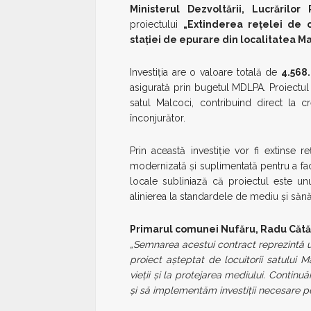
Ministerul Dezvoltării, Lucrărilor
proiectului
„Extinderea rețelei de 
stației de epurare din localitatea M
Investiția are o valoare totală de
4.568.
asigurată prin bugetul MDLPA. Proiectul v
satul Malcoci, contribuind direct la cr
înconjurător.
Prin această investiție vor fi extinse r
modernizată și suplimentată pentru a face 
locale subliniază că proiectul este un
alinierea la standardele de mediu și sănă
Primarul comunei Nufăru, Radu Cătă
„Semnarea acestui contract reprezintă
proiect așteptat de locuitorii satului Ma
vieții și la protejarea mediului. Conti
și să implementăm investiții necesare pen