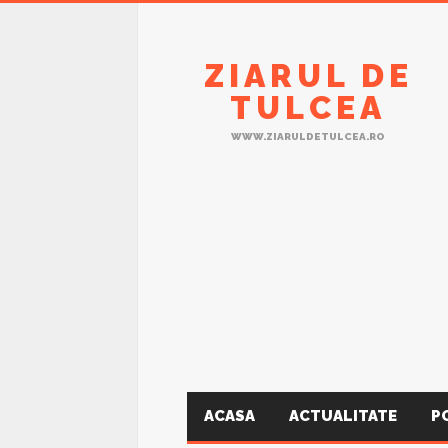
ZIARUL DE
TULCEA
WWW.ZIARULDETULCEA.RO
ACASA
ACTUALITATE
P