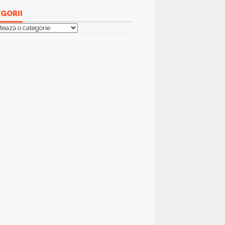
GORII
orii