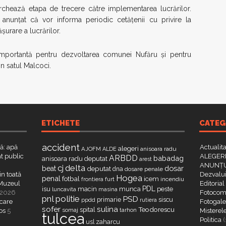
rchează etapa de trecere către implementarea lucrărilor.
u anunțat că vor informa periodic cetățenii cu privire la
urare a lucrărilor.
e importantă pentru dezvoltarea comunei Nufăru și pentru
din satul Malcoci.
ETICHETE
CATEG
accident
că: apă
Actualit
alegeri
AJOFM
anisoara radu
ALDE
t public
ALEGERI
ARBDD
babadag
anisoara radu deputat
arest
ANUNȚU
delta
cj
dosar
beat
deputat
dna
dosare penale
in toată
Dezvalui
Hogea
penal
fotbal
icem
furt
incendiu
frontiera
a Muzeul
Editorial
PDL
isu
macin
munca
peste
luncavita
masina
 2026
Fotocome
pnl
politie
PSD
primarie
siscu
ppdd
rutiera
 care
Fotogaler
sofer
sulina
Teodorescu
spital
somaj
tarhon
os
5
Misterel
tulcea
Politica
(
zaharcu
usl