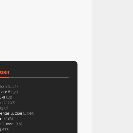
ORII
ate
(10.112)
 2016
(54)
RI
(13)
ri
(1.707)
(317)
ntariul zilei
(1.345)
ii
(218)
e Dunarii
(18)
1.533)