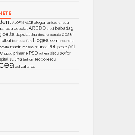
HETE
dent
alegeri
AJOFM
anisoara radu
ALDE
ARBDD
babadag
ra radu deputat
arest
delta
j
dosar
deputat
dna
dosare penale
Hogea
fotbal
icem
furt
incendiu
frontiera
pnl
PDL
macin
munca
peste
cavita
masina
ie
PSD
sofer
primarie
siscu
ppdd
rutiera
sulina
Teodorescu
spital
tarhon
lcea
zaharcu
usl