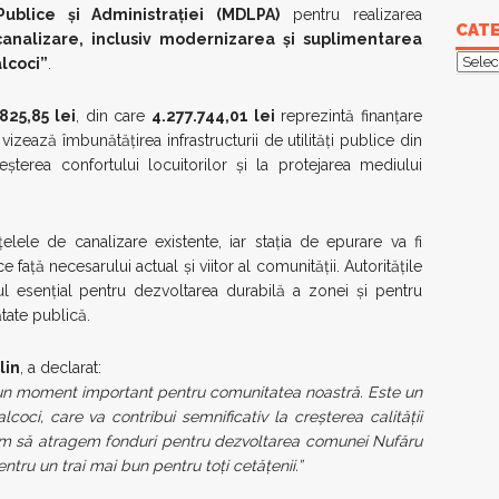
 Publice și Administrației (MDLPA)
pentru realizarea
CATE
canalizare, inclusiv modernizarea și suplimentarea
Categ
alcoci”
.
825,85 lei
, din care
4.277.744,01 lei
reprezintă finanțare
izează îmbunătățirea infrastructurii de utilități publice din
eșterea confortului locuitorilor și la protejarea mediului
ețelele de canalizare existente, iar stația de epurare va fi
față necesarului actual și viitor al comunității. Autoritățile
ul esențial pentru dezvoltarea durabilă a zonei și pentru
tate publică.
lin
, a declarat:
 un moment important pentru comunitatea noastră. Este un
lcoci, care va contribui semnificativ la creșterea calității
nuăm să atragem fonduri pentru dezvoltarea comunei Nufăru
tru un trai mai bun pentru toți cetățenii.”