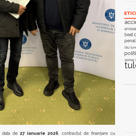
ETIC
acci
anisoa
c
beat
penal
isu
lun
polit
somaj
tu
n data de
27 ianuarie 2026
, contractul de finanțare cu