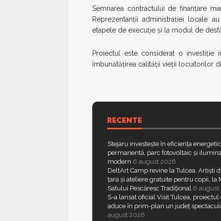
Semnarea contractului de finanțare ma
Reprezentanții administrației locale a
etapele de execuție și la modul de desfăș
Proiectul este considerat o investiți
îmbunătățirea calității vieții locuitorilor 
RECENTE
Stejaru investește în eficiența energeti
permanentă, parc fotovoltaic și ilumina
modern
6 august 2026
DeltArt Camp revine la Tulcea. Artiști d
țara și ateliere gratuite pentru copii, l
Satului Pescăresc Tradițional
6 august
S-a lansat oficial Visit Tulcea, proiectul
aduce în prim-plan un județ spectacul
august 2026