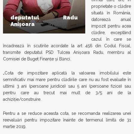
proprietate o clădire
situată în România,
deputatul Radu
datorează anual
Anișoara
impozit pentru acea
clădire, exceptând
cazul în care se
încadrează în scutirile acordate la art 456 din Codul Fiscal,
transmite deputatul PSD Tulcea Anișoara Radu, membru al
Comisiei de Buget Finanțe și Bănci.
„Cota de impozitare aplicată la valoarea imobilului este
semnificativ mai mare pentru clădirile care nu au fost evaluate în
ultimii 3 ani (persoane juridice) sau 5 ani (persoane fizice) sau
pentru care au trecut mai mult de 3/5 ani de la
achiziţie/construire.
Pentru a se reduce aceasta cota, se recomanda realizarea unei
reevaluări pentru impozitare înainte de termenul limită de 31
martie 2019.