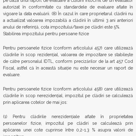
pe baza unui raport de evaluare a clădirii întocmit de un evaluator
autorizat în conformitate cu standardele de evaluare aflate în
vigoare la data evaluării. (8) În cazul în care proprietarul clădirii nu
a actualizat valoarea impozabilă a clădirii în ultimii 3 ani anteriori
anului de referinţă, cota impozitului/taxei pe clădiri este 5%.
Stabilirea impozitului pentru persoane fizice
Pentru persoanele fizice (conform articolului 457) care utilizează
clădirile în scop rezidenţial, valoarea de impozitare se stabileşte
de către personalul IDTL, conform precizărilor de la art 457 Cod
Fiscal, astfel că în această situaţie nu este necesar un raport de
evaluare.
Pentru persoanele fizice (conform articolului 458) care utilizează
clădirile în scop nerezidenţial, impozitul pe clădiri se calculează
prin aplicarea cotelor de mai jos:
(1) Pentru clădirile nerezidenţiale aflate în proprietatea
persoanelor fizice, impozitul pe clădiri se calculează prin
aplicarea unei cote cuprinse între 0,2-1.3 % asupra valorii de