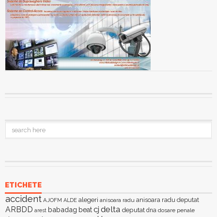
ETICHETE
accident
alegeri
anisoara radu deputat
AJOFM
anisoara radu
ALDE
delta
ARBDD
cj
babadag
beat
deputat
dna
dosare penale
arest