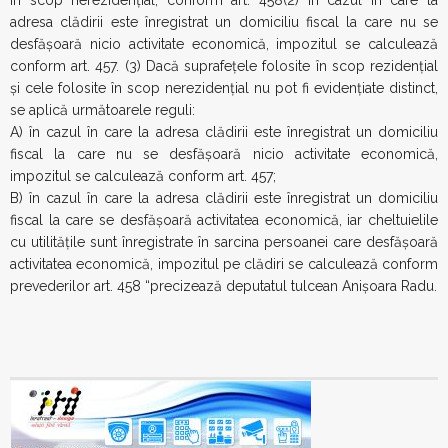
în scop nerezidenţial, conform art. 458(2) În cazul în care la
adresa clădirii este înregistrat un domiciliu fiscal la care nu se
desfăşoară nicio activitate economică, impozitul se calculează
conform art. 457. (3) Dacă suprafeţele folosite în scop rezidenţial
şi cele folosite în scop nerezidenţial nu pot fi evidenţiate distinct,
se aplică următoarele reguli:
A) în cazul în care la adresa clădirii este înregistrat un domiciliu
fiscal la care nu se desfăşoară nicio activitate economică,
impozitul se calculează conform art. 457;
B) în cazul în care la adresa clădirii este înregistrat un domiciliu
fiscal la care se desfăşoară activitatea economică, iar cheltuielile
cu utilităţile sunt înregistrate în sarcina persoanei care desfăşoară
activitatea economică, impozitul pe clădiri se calculează conform
prevederilor art. 458 “precizează deputatul tulcean Anișoara Radu.