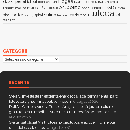
Hogea
dosar penal
fotbal
icem
isu
furt
incendiu
luncavita
frontiera
pnl
politie
PSD
PDL
macin
munca
peste
primarie
ppdd
masina
rutiera
tulcea
sofer
sulina
Teodorescu
siscu
spital
somaj
tarhon
usl
zaharcu
CATEGORII
Categorii
RECENTE
Stejaru investește în eficiența energetică: apă permanentă, parc
fotovoltaic și iluminat public modern
6 august 2026
DeltArt Camp revine la Tulcea. Artiști din toată țara și ateliere
gratuite pentru copii, la Muzeul Satului Pescăresc Tradițional
6
august 2026
S-a lansat oficial Visit Tulcea, proiectul care aduce în prim-plan
un județ spectaculos
5 august 2026