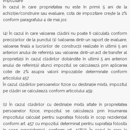
impozitare
În cazul în care proprietatea nu este în primii 5 ani de la
achiziţie/construire sau evaluare, cota de impozitare creşte la 2%
conform paragrafului 4 de mai jos:
(4) În cazul în care valoarea clădirii nu poate fi calculată conform
precizărilor de la punctul (1) (valoarea dintr-un raport de evaluare,
valoarea finală a lucrărilor de construcţii realizate în ultimii 5 ani
anteriori anului de referinţă sau valoarea dintr-un act de transfer al
proprietăţii în cazul clădirilor dobândite în ultimii 5 ani anteriori
anului de referinţă) atunci impozitul se calculează prin aplicarea
cotei de 2% asupra valorii impozabile determinate conform
articolului 457.
În cazul clădirilor persoanelor fizice cu destinaţie mixtă, impozitul
pe clădiri se calculează conform articolului 459:
(1) În cazul clădirilor cu destinaţie mixtă aflate în proprietatea
persoanelor fizice, impozitul se calculează prin însumarea
impozitului calculat pentru suprafaţa folosită în scop rezidenţial
conform art. 457 cu impozitul determinat pentru suprafaţa folosită