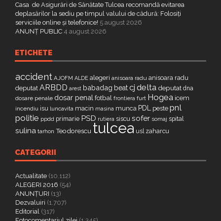
Casa de Asigurări de Sănătate Tulcea recomandă evitarea
deplasărilor la sediu pe timpul valului de cădură: Folosiți
serviciile online și telefonice!
5 august 2026
ANUNȚ PUBLIC
4 august 2026
ETICHETE
accident
alegeri
anisoara radu
AJOFM
anisoara radu
ALDE
delta
ARBDD
cj
babadag
beat
deputat
deputat
dna
arest
Hogea
dosar penal
fotbal
icem
dosare penale
furt
frontiera
pnl
PDL
isu
macin
munca
peste
incendiu
luncavita
masina
politie
PSD
sofer
primarie
siscu
spital
ppdd
somaj
rutiera
tulcea
sulina
Teodorescu
zaharcu
tarhon
usl
CATEGORII
Actualitate
(10.112)
ALEGERI 2016
(54)
ANUNȚURI
(13)
Dezvaluiri
(1.707)
Editorial
(317)
Fotocomentariul zilei
(1.345)