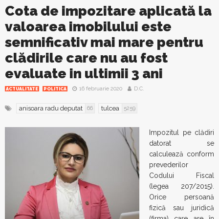
Cota de impozitare aplicată la
valoarea imobilului este
semnificativ mai mare pentru
clădirile care nu au fost
evaluate in ultimii 3 ani
16 februarie 2020
D.C.
ACTUALITATE
POLITICA
anisoara radu deputat
tulcea
66
5259
Impozitul pe clădiri
datorat se
calculează conform
prevederilor
Codului Fiscal
(legea 207/2015).
Orice persoană
fizică sau juridică
(firma) care are în