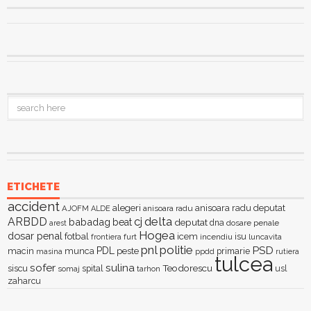
ETICHETE
accident
alegeri
anisoara radu deputat
AJOFM
anisoara radu
ALDE
delta
ARBDD
cj
babadag
beat
deputat
dna
dosare penale
arest
Hogea
dosar penal
fotbal
icem
isu
furt
incendiu
luncavita
frontiera
pnl
politie
PSD
PDL
macin
munca
peste
primarie
ppdd
masina
rutiera
tulcea
sofer
sulina
Teodorescu
siscu
spital
somaj
tarhon
usl
zaharcu