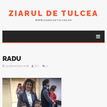
ZIARUL DE TULCEA
WWW.ZIARULDETULCEA.RO
RADU
24 decembrie 2018
D.C.
0