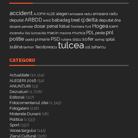
accident
alegeri
anisoara radu
AJOFM
anisoara radu
ALDE
delta
ARBDD
cj
babadag
beat
deputat
deputat
dna
arest
Hogea
dosar penal
fotbal
icem
dosare penale
furt
frontiera
pnl
PDL
isu
macin
munca
peste
incendiu
luncavita
masina
politie
PSD
sofer
primarie
siscu
spital
ppdd
somaj
rutiera
tulcea
sulina
Teodorescu
zaharcu
tarhon
usl
CATEGORII
Actualitate
(10.114)
ALEGERI 2016
(54)
ANUNȚURI
(13)
Dezvaluiri
(1.708)
Editorial
(317)
Fotocomentariul zilei
(1.345)
Fotogalerii
(218)
Misterele Dunarii
(18)
Politica
(1.533)
Sport
(357)
Vocea targului
(145)
Ziarul Cultural
(326)