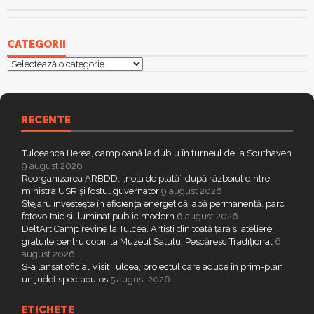
CATEGORII
Categorii
RECENTE
Tulceanca Herea, campioană la dublu în turneul de la Southaven
9 august 2026
Reorganizarea ARBDD, „nota de plată” după războiul dintre
ministra USR și fostul guvernator
9 august 2026
Stejaru investește în eficiența energetică: apă permanentă, parc
fotovoltaic și iluminat public modern
6 august 2026
DeltArt Camp revine la Tulcea. Artiști din toată țara și ateliere
gratuite pentru copii, la Muzeul Satului Pescăresc Tradițional
6
august 2026
S-a lansat oficial Visit Tulcea, proiectul care aduce în prim-plan
un județ spectaculos
5 august 2026
ETICHETE