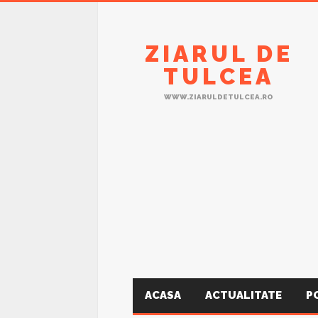
ZIARUL DE
TULCEA
WWW.ZIARULDETULCEA.RO
ACASA
ACTUALITATE
P