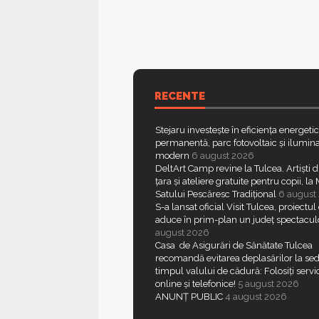
RECENTE
Stejaru investește în eficiența energeti
permanentă, parc fotovoltaic și ilumina
modern
6 august 2026
DeltArt Camp revine la Tulcea. Artiști d
țara și ateliere gratuite pentru copii, l
Satului Pescăresc Tradițional
6 august
S-a lansat oficial Visit Tulcea, proiectul
aduce în prim-plan un județ spectacul
august 2026
Casa de Asigurări de Sănătate Tulcea
recomandă evitarea deplasărilor la sed
timpul valului de cădură: Folosiți servic
online și telefonice!
5 august 2026
ANUNȚ PUBLIC
4 august 2026