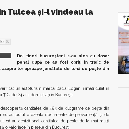
 Tulcea şi-l vindeau la
te
67
Doi tineri bucureşteni s-au ales cu dosar
penal după ce au fost opriţi în trafic de
eau asupra lor aproape jumătate de tonă de peşte din
erificat un autoturism marca Dacia Logan, înmatriculat în
i Ţ.C. de 24 ani, domiciliaţi în Bucureşti.
t descoperită cantitatea de 483 de kilograme de peşte din
ineri nu au putut prezenta documente de provenienţă şi de
tul că au achiziţionat cantitatea de peşte de la mai mulţi
să o valorifice în pieţele din Bucureşti.