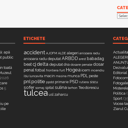
CATE
Categ
ETICHETE
CATEG
accident
că: apă
Actualit
alegeri
AJOFM
anisoara radu
ALDE
t public
ALEGERI
ARBDD
babadag
anisoara radu deputat
arest
ANUNȚU
delta
cj
dosar
beat
deputat
dna
dosare penale
in toată
Dezvalui
Hogea
penal
fotbal
icem
furt
incendiu
frontiera
a Muzeul
Editorial
PDL
isu
macin
munca
peste
luncavita
masina
 2026
Fotocome
pnl
politie
PSD
primarie
siscu
ppdd
rutiera
 care
Fotogaler
sofer
sulina
Teodorescu
spital
somaj
tarhon
os
5
Misterel
tulcea
Politica
(
zaharcu
usl
Sport
(3
iu pe
Vocea ta
iile
Ziarul C