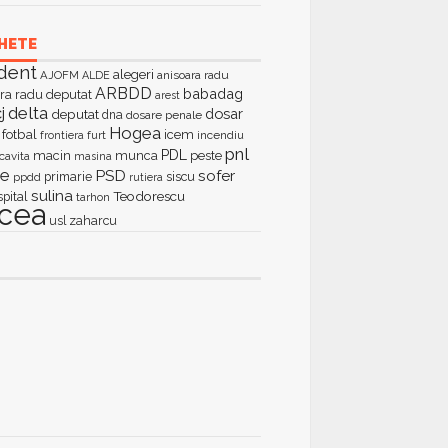
HETE
dent
alegeri
AJOFM
anisoara radu
ALDE
ARBDD
babadag
ra radu deputat
arest
delta
j
dosar
deputat
dna
dosare penale
Hogea
fotbal
icem
furt
incendiu
frontiera
pnl
PDL
macin
munca
peste
cavita
masina
ie
PSD
sofer
primarie
siscu
ppdd
rutiera
sulina
Teodorescu
spital
tarhon
lcea
zaharcu
usl