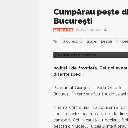
Cumpărau peşte din
Bucureşti
25 aprilie 2012
ACTUALITATE
bucuresti
giugeni. pescari
pes
3
1
Peştele a fost confiscat
poliţiştii de frontieră. Cei doi av
diferite specii.
Pe drumul Giurgeni – Vadu Oii, a fost v
Bucureşti, în care se aflau Ţ.A. de 22 ani ş
În urma controlului în autoturism a fos
specii diferite, pentru care cei doi t
transport. Cei în cauză au declarat fap
pescari din judeţul Tulcea şi intenţionau 