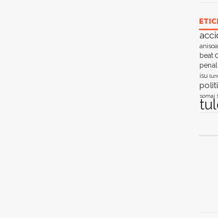
ETIC
acci
anisoa
c
beat
penal
isu
lun
polit
somaj
tu