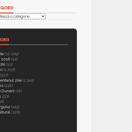
GORII
orii
ORII
ate
(10.109)
 2016
(54)
RI
(10)
ri
(1.707)
(317)
ntariul zilei
(1.345)
ii
(218)
e Dunarii
(18)
1.533)
56)
rgului
(145)
ultural
(326)