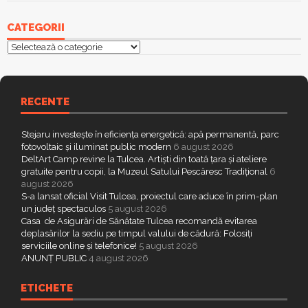
DeltArt Camp revine la Tulcea. Artiști din toată țara și ateliere
gratuite pentru copii, la Muzeul Satului Pescăresc Tradițional
6
august 2026
S-a lansat oficial Visit Tulcea, proiectul care aduce în prim-plan
un județ spectaculos
5 august 2026
Casa de Asigurări de Sănătate Tulcea recomandă evitarea
deplasărilor la sediu pe timpul valului de cădură: Folosiți
serviciile online și telefonice!
5 august 2026
ANUNȚ PUBLIC
4 august 2026
ETICHETE
accident
alegeri
anisoara radu
AJOFM
anisoara radu
ALDE
delta
ARBDD
cj
babadag
beat
deputat
deputat
dna
arest
Hogea
dosar penal
fotbal
icem
dosare penale
furt
frontiera
pnl
PDL
isu
macin
munca
peste
incendiu
luncavita
masina
politie
PSD
sofer
primarie
siscu
spital
ppdd
somaj
rutiera
tulcea
sulina
Teodorescu
zaharcu
tarhon
usl
CATEGORII