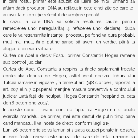
Curtea de Apel Constanta a respins la finele saptamanii trecute
contestatia depusa de Hogea, astfel incat decizia Tribunalului
Tulcea ramane in vigoare: „În temeiul art. 348 c.pr.pen., raportat la
art. 207, alin. 7 c.pr.penal menţine măsura preventivă a controlului
judiciar luată faţă de inculpaţii Hogea Constantin începând cu data
de 16 octombrie 2015“.
In aceste conditii, tinand cont de faptul ca Hogea nu isi poate
exercita mandatul de primar, mai este destul de putin timp pana
cand mandatul ii va inceta de drept, conform legii 215.
Luni 26 octombrie se va lamuri si situatia cauzei penale in dosarul
in care fostul primar este acuzat de luare de mita, urmand sa
aflam daca procurorii DNA au refacut in cele cinci zile pe care le-
au avut la dispozitie referatul de urmarire penala.
In cazul in care DNA va solicita restituirea cauzei pentru
remedierea unor neregularitati si refacerea unor declaratii dupa
care le va retransmite instantei, procesul pe fond va dura probabil
mult mai mult, fiind putine sanse sa avem un verdict pana la
alegerile din vara viitoare.