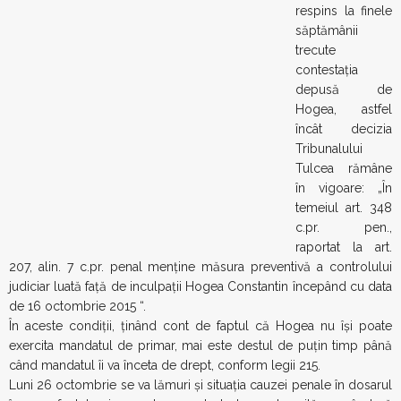
respins la finele săptămânii trecute contestaţia depusă de Hogea,
astfel încât decizia Tribunalului Tulcea rămâne în vigoare: „În
temeiul art. 348 c.pr. pen., raportat la art. 207, alin. 7 c.pr. penal
menţine măsura preventivă a controlului judiciar luată faţă de
inculpaţii Hogea Constantin începând cu data de 16 octombrie
2015 “.
În aceste condiţii, ţinând cont de faptul că Hogea nu îşi poate
exercita mandatul de primar, mai este destul de puţin timp până
când mandatul îi va înceta de drept, conform legii 215.
Luni 26 octombrie se va lămuri şi situaţia cauzei penale în dosarul
în care fostul primar este acuzat de luare de mită, urmând să
aflăm dacă procurorii DNA au refăcut în cele cinci zile pe care le-
au avut la dispoziţie referatul de urmărire penală.
În cazul în care DNA va solicita restituirea cauzei pentru
remedierea unor neregularităţi şi refacerea unor declaraţii după
care le va retransmite instanţei, procesul pe fond va dura probabil
mult mai mult, fiind puţine şanse să avem un verdict până la
alegerile din vara viitoare.
Curtea de Apel a decis: Fostul primar Constantin Hogea ramane
sub control judiciar