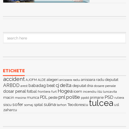
ETICHETE
accident
alegeri
anisoara radu deputat
AJOFM
anisoara radu
ALDE
delta
ARBDD
cj
babadag
beat
deputat
dna
dosare penale
arest
Hogea
dosar penal
fotbal
icem
isu
furt
incendiu
luncavita
frontiera
pnl
politie
PSD
PDL
macin
munca
peste
primarie
ppdd
masina
rutiera
tulcea
sofer
sulina
Teodorescu
siscu
spital
somaj
tarhon
usl
zaharcu
CATEGORII
Categorii
RECENTE
Stejaru investește în eficiența energetică: apă permanentă, parc
fotovoltaic și iluminat public modern
6 august 2026