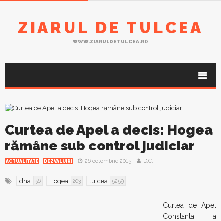
ZIARUL DE TULCEA
WWW.ZIARULDETULCEA.RO
Curtea de Apel a decis: Hogea
rămâne sub control judiciar
26 octombrie 2015
D.C.
ACTUALITATE
DEZVALUIRI
dna
Hogea
tulcea
56
203
5259
Curtea de Apel
Constanta a