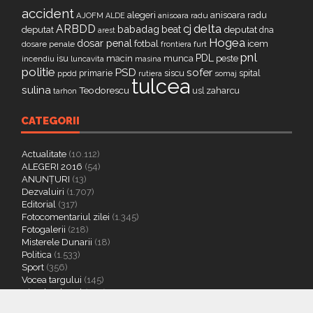
Actualitate
(10.112)
ALEGERI 2016
(54)
ANUNȚURI
(13)
Dezvaluiri
(1.707)
Editorial
(317)
Fotocomentariul zilei
(1.345)
Fotogalerii
(218)
Misterele Dunarii
(18)
Politica
(1.533)
Sport
(356)
Vocea targului
(145)
Ziarul Cultural
(326)
Dezvoltat de:
InfoTrust-Design
Fotocomentariul zilei
Dezvaluiri
Termeni si conditii
Anunturi Tulcea (NOU)
Reclama pe site
Trimite o stire
Contact
Despre noi
Cookie | Citeste