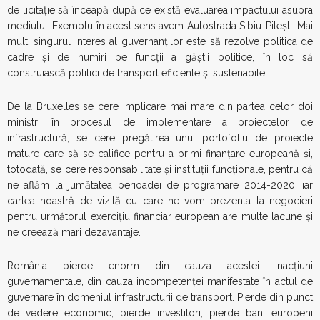
de licitație să înceapă după ce există evaluarea impactului asupra
mediului. Exemplu în acest sens avem Autostrada Sibiu-Pitești. Mai
mult, singurul interes al guvernanților este să rezolve politica de
cadre și de numiri pe funcții a găștii politice, în loc să
construiască politici de transport eficiente şi sustenabile!
De la Bruxelles se cere implicare mai mare din partea celor doi
miniștri în procesul de implementare a proiectelor de
infrastructură, se cere pregătirea unui portofoliu de proiecte
mature care să se califice pentru a primi finanțare europeană și,
totodată, se cere responsabilitate şi instituții funcționale, pentru că
ne aflăm la jumătatea perioadei de programare 2014-2020, iar
cartea noastră de vizită cu care ne vom prezenta la negocieri
pentru următorul exercițiu financiar european are multe lacune și
ne creează mari dezavantaje.
România pierde enorm din cauza acestei inacțiuni
guvernamentale, din cauza incompetenței manifestate în actul de
guvernare în domeniul infrastructurii de transport. Pierde din punct
de vedere economic, pierde investitori, pierde bani europeni