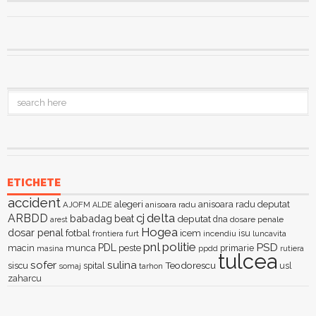
ETICHETE
accident
alegeri
anisoara radu deputat
AJOFM
anisoara radu
ALDE
delta
ARBDD
cj
babadag
beat
deputat
dna
dosare penale
arest
Hogea
dosar penal
fotbal
icem
isu
furt
incendiu
luncavita
frontiera
pnl
politie
PSD
PDL
macin
munca
peste
primarie
ppdd
masina
rutiera
tulcea
sofer
sulina
Teodorescu
siscu
spital
somaj
tarhon
usl
zaharcu