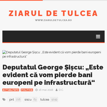
ZIARUL DE TULCEA
WWW.ZIARULDETULCEA.RO
Deputatul George Șișcu: „Este
evident că vom pierde bani
europeni pe infrastructură“
16 mai 2018
D.C.
ACTUALITATE
POLITICA
pnl
siscu
tulcea
218
63
5259