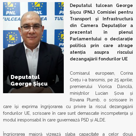
Deputatul tulcean George
Șișcu (PNL) Comisiei pentru
Transport și Infrastructură
din Camera Deputaților a
prezentat în plenul
Parlamentului o declarație
politică prin care atrage
atenția asupra riscului
dezangajării fondurilor UE
Comisarul european, Corina
Deputatul
Creţu i-a transmis, pe 25 aprilie,
George Șișcu
premierului Viorica Dăncilă,
miniştrilor Lucian Şova şi
Rovana Plumb, o scrisoare în
care îşi exprima îngrijorarea cu privire la riscul dezangajării
fondurilor UE, scrisoare în care sunt demascate incompetența și
modul iresponsabil în care guvernează PSD și ALDE.
Îngrijorarea majoră vizează slaba capacitate a celor două