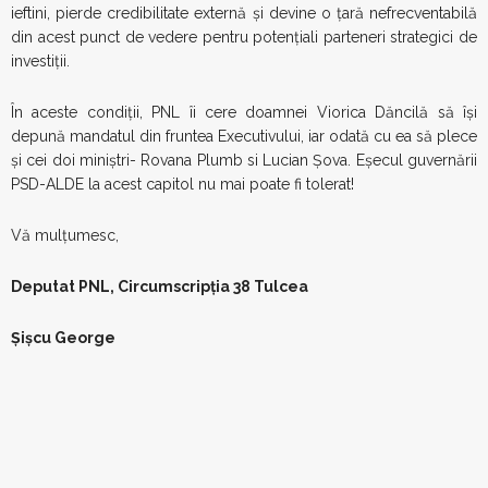
ieftini, pierde credibilitate externă și devine o țară nefrecventabilă
din acest punct de vedere pentru potențiali parteneri strategici de
investiții.
În aceste condiții, PNL îi cere doamnei Viorica Dăncilă să își
depună mandatul din fruntea Executivului, iar odată cu ea să plece
și cei doi miniștri- Rovana Plumb si Lucian Șova. Eșecul guvernării
PSD-ALDE la acest capitol nu mai poate fi tolerat!
Vă mulțumesc,
Deputat PNL, Circumscripția 38 Tulcea
Șișcu George