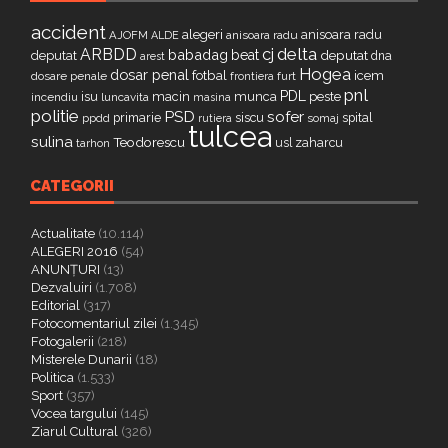
accident
alegeri
anisoara radu
AJOFM
anisoara radu
ALDE
delta
ARBDD
cj
babadag
beat
deputat
deputat
dna
arest
Hogea
dosar penal
fotbal
icem
dosare penale
furt
frontiera
pnl
PDL
isu
macin
munca
peste
incendiu
luncavita
masina
politie
PSD
sofer
primarie
siscu
spital
ppdd
somaj
rutiera
tulcea
sulina
Teodorescu
zaharcu
tarhon
usl
CATEGORII
Actualitate
(10.114)
ALEGERI 2016
(54)
ANUNȚURI
(13)
Dezvaluiri
(1.708)
Editorial
(317)
Fotocomentariul zilei
(1.345)
Fotogalerii
(218)
Misterele Dunarii
(18)
Politica
(1.533)
Sport
(357)
Vocea targului
(145)
Ziarul Cultural
(326)