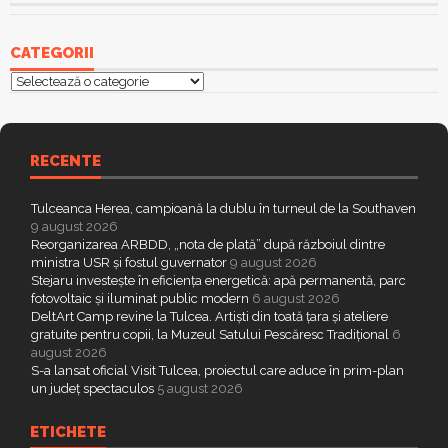
CATEGORII
Categorii
RECENTE
Tulceanca Herea, campioană la dublu în turneul de la Southaven
9 august 2026
Reorganizarea ARBDD, „nota de plată” după războiul dintre
ministra USR și fostul guvernator
9 august 2026
Stejaru investește în eficiența energetică: apă permanentă, parc
fotovoltaic și iluminat public modern
6 august 2026
DeltArt Camp revine la Tulcea. Artiști din toată țara și ateliere
gratuite pentru copii, la Muzeul Satului Pescăresc Tradițional
6
august 2026
S-a lansat oficial Visit Tulcea, proiectul care aduce în prim-plan
un județ spectaculos
5 august 2026
ETICHETE