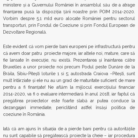
ministere și a Guvernului României în ansamblul său de a atrage
finanțarea pusă la dispoziția țării noastre prin POIM 2014-2020.
Vorbim despre 5,1 mld euro alocate României pentru sectorul
transporturi, prin Fondul de Coeziune si prin Fondul European de
Dezvoltare Regională.
Este evident că vom pierde bani europeni pe infrastructură pentru
că avem doar patru proiecte majore, iar altele noi, mature, care să
fie lansate în execuție, nu există. Prezentarea și înaintarea către
Bruxelles a unor proiecte noi precum Podul peste Dunăre de la
Brăila, Sibiu-Pitești loturile 1 si 5; autostrada Craiova –Pitești, sunt
mult întârziate și ele nu au un grad de maturitate suficient de mare
pentru a fi finanțate! Ne aflăm la mijlocul exercițiului financiar
2014-2020, va fi o evaluare intermediară în anul 2018, iar faptul că
pregătirea proiectelor este foarte slabă ar putea conduce la
dezangajari immediate, periclitând astfel însăși politica de
coeziune în România.
Iată că am ajuns în situația de a pierde bani pentru că autoritățile
nu sunt capabile să pregătească proiecte la cheie – iar procedura