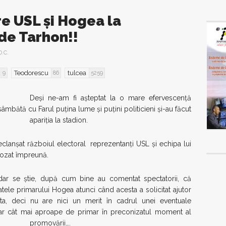
e USL și Hogea la
 de Tarhon!!
D.C.
Teodorescu
tulcea
9
86
5259
Deși ne-am fi așteptat la o mare efervescență
âmbătă cu Farul puțina lume și puțini politicieni și-au făcut
apariția la stadion.
declanșat războiul electoral reprezentanți USL și echipa lui
pozat împreună.
 dar se știe, după cum bine au comentat spectatorii, că
atele primarului Hogea atunci când acesta a solicitat ajutor
elta, deci nu are nici un merit în cadrul unei eventuale
iar cât mai aproape de primar în preconizatul moment al
promovării….