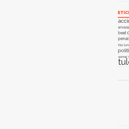
ETIC
acci
anisoa
c
beat
penal
isu
lun
polit
somaj
tu