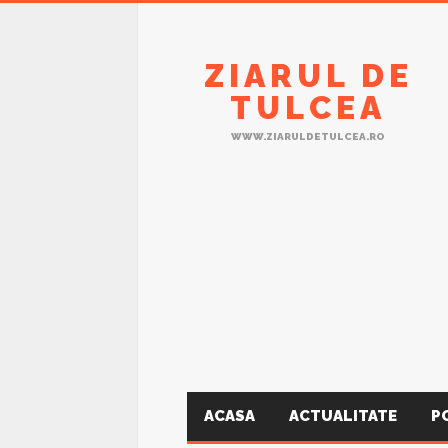
ZIARUL DE
TULCEA
WWW.ZIARULDETULCEA.RO
ACASA
ACTUALITATE
P