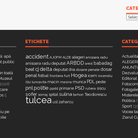
CATE
Categ
ETICHETE
CATEG
accident
că: apă
Actualit
alegeri
AJOFM
anisoara radu
ALDE
t public
ALEGERI
ARBDD
babadag
anisoara radu deputat
arest
ANUNȚU
delta
cj
dosar
beat
deputat
dna
dosare penale
in toată
Dezvalui
Hogea
penal
fotbal
icem
furt
incendiu
frontiera
a Muzeul
Editorial
PDL
isu
macin
munca
peste
luncavita
masina
 2026
Fotocome
pnl
politie
PSD
primarie
siscu
ppdd
rutiera
 care
Fotogaler
sofer
sulina
Teodorescu
spital
somaj
tarhon
os
5
Misterel
tulcea
Politica
(
zaharcu
usl
Sport
(3
iu pe
Vocea ta
iile
Ziarul C