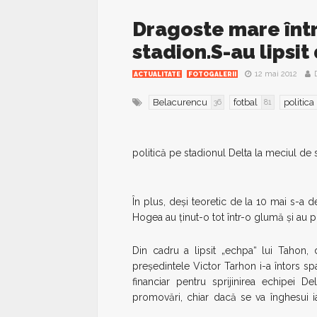
Dragoste mare într
stadion.S-au lipsit
12 mai 2012
ACTUALITATE
FOTOGALERII
Belacurencu
fotbal
politica
36
81
politică pe stadionul Delta la meciul de s
În plus, deși teoretic de la 10 mai s-a 
Hogea au ținut-o tot într-o glumă și au 
Din cadru a lipsit „echpa“ lui Tahon,
președintele Victor Tarhon i-a întors sp
financiar pentru sprijinirea echipei D
promovări, chiar dacă se va înghesui 