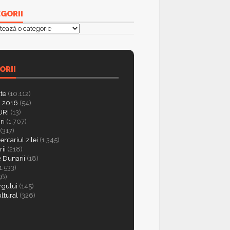
GORII
orii
ORII
ate
(10.112)
 2016
(54)
RI
(13)
ri
(1.707)
(317)
ntariul zilei
(1.345)
ii
(218)
e Dunarii
(18)
1.533)
56)
rgului
(145)
ultural
(326)