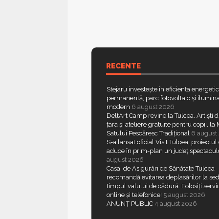
RECENTE
Stejaru investește în eficiența energeti
permanentă, parc fotovoltaic și ilumina
modern
6 august 2026
DeltArt Camp revine la Tulcea. Artiști d
țara și ateliere gratuite pentru copii, l
Satului Pescăresc Tradițional
6 august
S-a lansat oficial Visit Tulcea, proiectul
aduce în prim-plan un județ spectacul
august 2026
Casa de Asigurări de Sănătate Tulcea
recomandă evitarea deplasărilor la sed
timpul valului de cădură: Folosiți servic
online și telefonice!
5 august 2026
ANUNȚ PUBLIC
4 august 2026