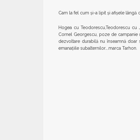
Cam la fel cum și-a lipit și afișele lâng
Hogea cu Teodorescu,Teodorescu cu Ji
Cornel Georgescu, poze de campanie m
dezvoltare durabilă nu înseamnă doar s
emanațiile subalternilor….marca Tarhon.