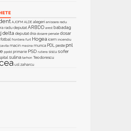
HETE
dent
alegeri
AJOFM
anisoara radu
ALDE
ARBDD
babadag
ra radu deputat
arest
delta
j
dosar
deputat
dna
dosare penale
Hogea
fotbal
icem
furt
incendiu
frontiera
pnl
PDL
macin
munca
peste
cavita
masina
ie
PSD
sofer
primarie
siscu
ppdd
rutiera
sulina
Teodorescu
spital
tarhon
lcea
zaharcu
usl