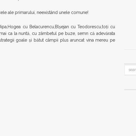
ă cele ale primarului, neexistând unele comune!
pa,Hogea cu Belacurencu,Blșejan cu Teodorescu,toți cu
ai ca la nuntă, cu zâmbetul pe buze, semn că adevărata
trategii goale și bătut câmpii plus aruncat vina mereu pe