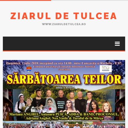
ZIARUL DE TULCEA
WWW.ZIARULDETULCEA.RO