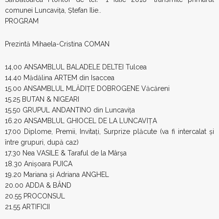
comunei Luncavița, Ștefan Ilie..
PROGRAM
Prezintă Mihaela-Cristina COMAN
14,00 ANSAMBLUL BALADELE DELTEI Tulcea
14.40 Mădălina ARTEM din Isaccea
15.00 ANSAMBLUL MLĂDIȚE DOBROGENE Văcăreni
15.25 BUTAN & NIGEARI
15.50 GRUPUL ANDANTINO din Luncavița
16.20 ANSAMBLUL GHIOCEL DE LA LUNCAVIȚA
17.00 Diplome, Premii, Invitați, Surprize plăcute (va fi intercalat și
între grupuri, după caz)
17.30 Nea VASILE & Taraful de la Mârșa
18.30 Anișoara PUICA
19.20 Mariana și Adriana ANGHEL
20.00 ADDA & BÂND
20.55 PROCONSUL
21.55 ARTIFICII