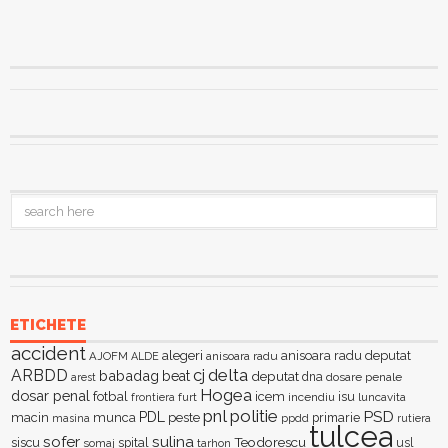
ETICHETE
accident
alegeri
anisoara radu deputat
AJOFM
anisoara radu
ALDE
delta
ARBDD
cj
babadag
beat
deputat
dna
dosare penale
arest
Hogea
dosar penal
fotbal
icem
isu
furt
incendiu
luncavita
frontiera
pnl
politie
PSD
PDL
macin
munca
peste
primarie
ppdd
masina
rutiera
tulcea
sofer
sulina
Teodorescu
siscu
spital
somaj
tarhon
usl