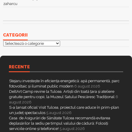
zaharcu
CATEGORII
Categorii
RECENTE
Stejaru investește în eficiența energetică: apă permanentă, parc
fotovoltaic și iluminat public modern
6 august 2026
DeltArt Camp revine la Tulcea. Artiști din toată țara și ateliere
gratuite pentru copii, la Muzeul Satului Pescăresc Tradițional
6
august 2026
S-a lansat oficial Visit Tulcea, proiectul care aduce în prim-plan
un județ spectaculos
5 august 2026
Casa de Asigurări de Sănătate Tulcea recomandă evitarea
deplasărilor la sediu pe timpul valului de cădură: Folosiți
serviciile online și telefonice!
5 august 2026