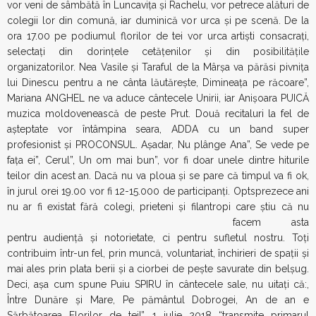
vor veni de sâmbătă în Luncavița și Rachelu, vor petrece alături de
colegii lor din comună, iar duminică vor urca și pe scenă. De la
ora 17.00 pe podiumul florilor de tei vor urca artiști consacrați,
selectați din dorințele cetățenilor și din posibilitățile
organizatorilor. Nea Vasile și Taraful de la Mârșa va părăsi pivnița
lui Dinescu pentru a ne cânta lăutărește, Dimineața pe răcoare”,
Mariana ANGHEL ne va aduce cântecele Unirii, iar Anișoara PUICĂ
muzica moldovenească de peste Prut. Două recitaluri la fel de
așteptate vor întâmpina seara, ADDA cu un band super
profesionist și PROCONSUL. Așadar, Nu plânge Ana”, Se vede pe
fața ei”, Cerul”, Un om mai bun”, vor fi doar unele dintre hiturile
teilor din acest an. Dacă nu va ploua și se pare că timpul va fi ok,
în jurul orei 19.00 vor fi 12-15.000 de participanți. Optsprezece ani
nu ar fi existat fără colegi, prieteni și
filantropi care știu că nu
facem asta
pentru audiență și notorietate, ci pentru sufletul nostru. Toți
contribuim într-un fel, prin muncă, voluntariat, închirieri de spații și
mai ales prin plata berii și a ciorbei de pește savurate din belșug.
Deci, așa cum spune Puiu SPIRU în cântecele sale, nu uitați că:,
Între Dunăre și Mare, Pe pământul Dobrogei, An de an e
Sărbătoarea Florilor de tei!” 1 iulie 2018 “transmite primarul