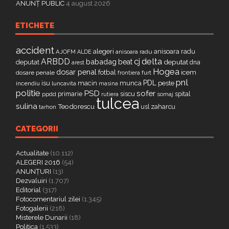
ANUNȚ PUBLIC
4 august 2026
ETICHETE
accident
alegeri
anisoara radu
AJOFM
anisoara radu
ALDE
delta
ARBDD
cj
babadag
beat
deputat
deputat
dna
arest
Hogea
dosar penal
fotbal
icem
dosare penale
furt
frontiera
pnl
PDL
isu
macin
munca
peste
incendiu
luncavita
masina
politie
PSD
sofer
primarie
siscu
spital
ppdd
somaj
rutiera
tulcea
sulina
Teodorescu
zaharcu
tarhon
usl
CATEGORII
Actualitate
(10.112)
ALEGERI 2016
(54)
ANUNȚURI
(13)
Dezvaluiri
(1.707)
Editorial
(317)
Fotocomentariul zilei
(1.345)
Fotogalerii
(218)
Misterele Dunarii
(18)
Politica
(1.533)