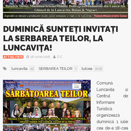
DUMINICĂ SUNTEȚI INVITAȚI
LA SERBAREA TEILOR, LA
LUNCAVIȚA!
26 iunie 2018
D.C.
ACTUALITATE
luncavita
SERBAREA TEILOR
tulcea
49
1
5259
Comună
Luncavița și
Centrul de
Informare
Turistică
organizează
duminică 1 iulie
cea de-a 18-cea