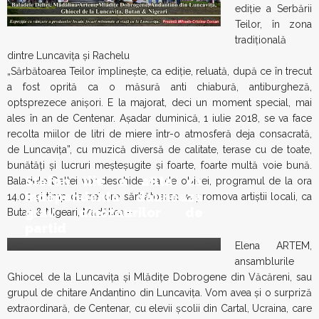
ediție a Serbării
Teilor, în zona
tradițională
dintre Luncavița și Rachelu
„Sărbătoarea Teilor împlinește, ca ediție, reluată, după ce în trecut
a fost oprită ca o măsură anti chiabură, antiburgheză,
optsprezece anișori. E la majorat, deci un moment special, mai
ales în an de Centenar. Așadar duminică, 1 iulie 2018, se va face
recolta miilor de litri de miere într-o atmosferă deja consacrată,
de Luncavița”, cu muzică diversă de calitate, terase cu de toate,
bunătăți și lucruri meșteșugite și foarte, foarte multă voie bună.
Stefan Ilie a aflta ca
Baladele Deltei vor deschide, ca de obicei, programul de la ora
Independenta dauneaza
14.00 și timp de trei ore sărbătoarea va promova artiştii locali, ca
grav dinozaurilor de
Butan & Nigeari, Madălina –
partid
Elena ARTEM,
ansamblurile
Ghiocel de la Luncavița și Mlădițe Dobrogene din Văcăreni, sau
grupul de chitare Andantino din Luncavița. Vom avea și o surpriză
extraordinară, de Centenar, cu elevii școlii din Cartal, Ucraina, care