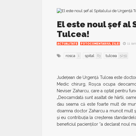
El este noul şef al
Tulcea!
11 ia
ACTUALITATE
FOTOCOMENTARIUL ZILEI
rosca
spital
tulcea
1
63
5259
Judeţean de Urgenţă Tulcea este doctoru
Medic chirurg, Roşca ocupa deocamda
Neviser Zaharcu, care a optat pentru fun
„Deocamdată sunt asaltat de hârtii, oam
dau seama că este foarte mult de munc
doamna doctor Zaharcu a muncit mult şi
şi eu contribuţia la creşterea standardel
beneficiul pacienţilor “a declarat noul m