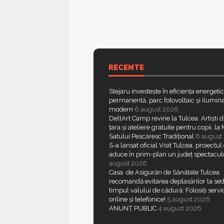
RECENTE
Stejaru investește în eficiența energeti
permanentă, parc fotovoltaic și ilumina
modern
6 august 2026
DeltArt Camp revine la Tulcea. Artiști d
țara și ateliere gratuite pentru copii, l
Satului Pescăresc Tradițional
6 august
S-a lansat oficial Visit Tulcea, proiectul
aduce în prim-plan un județ spectacul
august 2026
Casa de Asigurări de Sănătate Tulcea
recomandă evitarea deplasărilor la sed
timpul valului de cădură: Folosiți servic
online și telefonice!
5 august 2026
ANUNȚ PUBLIC
4 august 2026