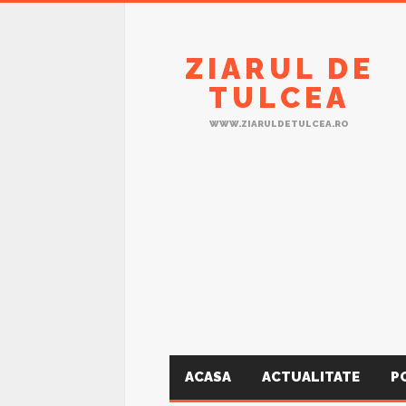
ZIARUL DE
TULCEA
WWW.ZIARULDETULCEA.RO
ACASA
ACTUALITATE
P