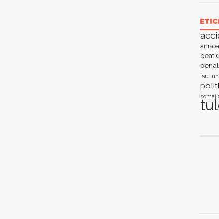
ETIC
acci
anisoa
c
beat
penal
isu
lun
polit
somaj
tu