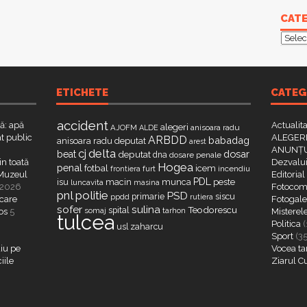
CATE
Categ
ETICHETE
CATEG
accident
că: apă
Actualit
alegeri
AJOFM
anisoara radu
ALDE
t public
ALEGERI
ARBDD
babadag
anisoara radu deputat
arest
ANUNȚU
delta
cj
dosar
beat
deputat
dna
dosare penale
in toată
Dezvalui
Hogea
penal
fotbal
icem
furt
incendiu
frontiera
a Muzeul
Editorial
PDL
isu
macin
munca
peste
luncavita
masina
 2026
Fotocome
pnl
politie
PSD
primarie
siscu
ppdd
rutiera
 care
Fotogaler
sofer
sulina
Teodorescu
spital
somaj
tarhon
os
5
Misterel
tulcea
Politica
(
zaharcu
usl
Sport
(3
iu pe
Vocea ta
iile
Ziarul C