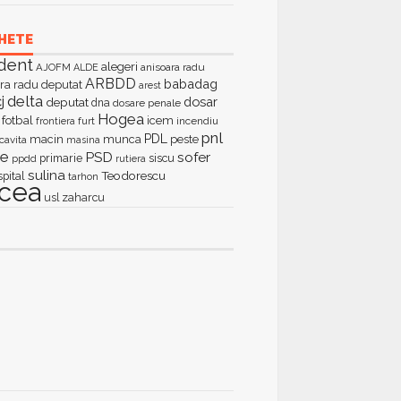
HETE
dent
alegeri
AJOFM
anisoara radu
ALDE
ARBDD
babadag
ra radu deputat
arest
delta
j
dosar
deputat
dna
dosare penale
Hogea
fotbal
icem
furt
incendiu
frontiera
pnl
PDL
macin
munca
peste
cavita
masina
ie
PSD
sofer
primarie
siscu
ppdd
rutiera
sulina
Teodorescu
spital
tarhon
lcea
zaharcu
usl