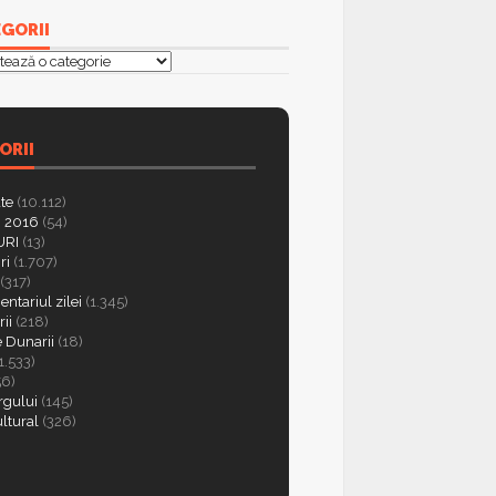
GORII
orii
ORII
ate
(10.112)
 2016
(54)
RI
(13)
ri
(1.707)
(317)
ntariul zilei
(1.345)
ii
(218)
e Dunarii
(18)
1.533)
56)
rgului
(145)
ultural
(326)