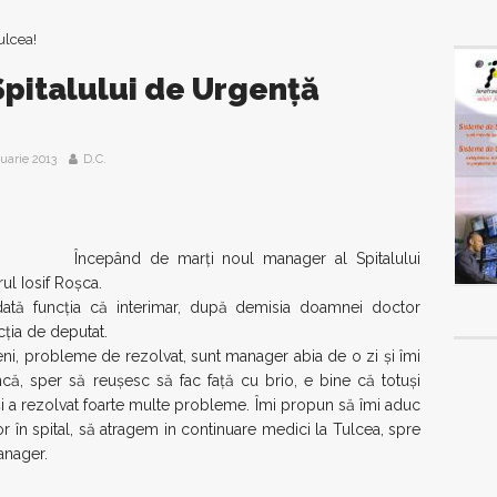
 Spitalului de Urgenţă
nuarie 2013
D.C.
Începând de marţi noul manager al Spitalului
l Iosif Roşca.
tă funcţia că interimar, după demisia doamnei doctor
cţia de deputat.
eni, probleme de rezolvat, sunt manager abia de o zi şi îmi
ă, sper să reuşesc să fac faţă cu brio, e bine că totuşi
 a rezolvat foarte multe probleme. Îmi propun să îmi aduc
or în spital, să atragem in continuare medici la Tulcea, spre
anager.