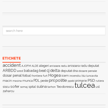
ETICHETE
accident
alegeri
anisoara radu deputat
AJOFM
anisoara radu
ALDE
delta
ARBDD
cj
babadag
beat
deputat
dna
dosare penale
arest
Hogea
dosar penal
fotbal
icem
isu
furt
incendiu
luncavita
frontiera
pnl
politie
PSD
PDL
macin
munca
peste
primarie
ppdd
masina
rutiera
tulcea
sofer
sulina
Teodorescu
siscu
spital
somaj
tarhon
usl
zaharcu