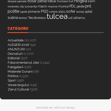
Hogea
dosar penal
fotbal
icem
dosare penale
furt
frontiera
pnl
PDL
isu
macin
munca
peste
incendiu
luncavita
masina
politie
PSD
sofer
primarie
siscu
spital
ppdd
somaj
rutiera
tulcea
sulina
Teodorescu
zaharcu
tarhon
usl
CATEGORII
Actualitate
(10.107)
ALEGERI 2016
(54)
ANUNȚURI
(10)
Dezvaluiri
(1.707)
Editorial
(317)
Fotocomentariul zilei
(1.344)
Fotogalerii
(218)
Misterele Dunarii
(18)
Politica
(1.532)
Sport
(356)
Vocea targului
(145)
Ziarul Cultural
(326)
Dezvoltat de:
InfoTrust-Design