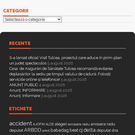
CATEGORII
Categorii
RECENTE
S-a lansat oficial Visit Tulcea, proiectul care aduce în prim-plan
un județ spectaculos
5 august 2026
Casa de Asigurări de Sănătate Tulcea recomandă evitarea
deplasărilor la sediu pe timpul valului de cădură: Folosiți
serviciile online și telefonice!
5 august 2026
ANUNȚ PUBLIC
4 august 2026
Anunț: INFORMARE
3 august 2026
Anunț: Informare
3 august 2026
ETICHETE
accident
alegeri
anisoara radu
AJOFM
anisoara radu
ALDE
delta
ARBDD
cj
babadag
beat
deputat
deputat
dna
arest