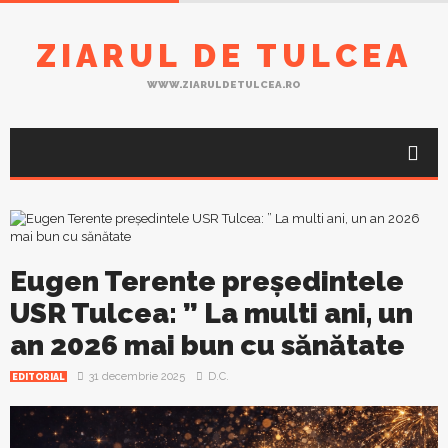
ZIARUL DE TULCEA
WWW.ZIARULDETULCEA.RO
Eugen Terente președintele
USR Tulcea: ” La multi ani, un
an 2026 mai bun cu sănătate
31 decembrie 2025
D.C.
EDITORIAL