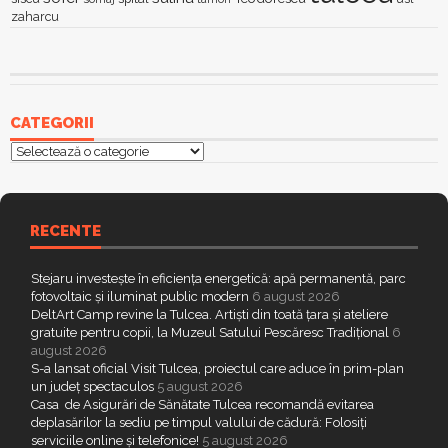
zaharcu
CATEGORII
Categorii
RECENTE
Stejaru investește în eficiența energetică: apă permanentă, parc
fotovoltaic și iluminat public modern
6 august 2026
DeltArt Camp revine la Tulcea. Artiști din toată țara și ateliere
gratuite pentru copii, la Muzeul Satului Pescăresc Tradițional
6
august 2026
S-a lansat oficial Visit Tulcea, proiectul care aduce în prim-plan
un județ spectaculos
5 august 2026
Casa de Asigurări de Sănătate Tulcea recomandă evitarea
deplasărilor la sediu pe timpul valului de cădură: Folosiți
serviciile online și telefonice!
5 august 2026