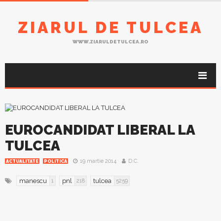
ZIARUL DE TULCEA
WWW.ZIARULDETULCEA.RO
EUROCANDIDAT LIBERAL LA
TULCEA
19 martie 2014
D.C.
ACTUALITATE
POLITICA
manescu
pnl
tulcea
1
218
5259