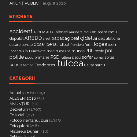
ANUNȚ PUBLIC
4 august 2026
ETICHETE
accident
alegeri
anisoara radu
AJOFM
anisoara radu
ALDE
delta
ARBDD
cj
babadag
beat
deputat
deputat
dna
arest
Hogea
dosar penal
fotbal
icem
dosare penale
furt
frontiera
pnl
PDL
isu
macin
munca
peste
incendiu
luncavita
masina
politie
PSD
sofer
primarie
siscu
spital
ppdd
somaj
rutiera
tulcea
sulina
Teodorescu
zaharcu
tarhon
usl
CATEGORII
Actualitate
(10.109)
ALEGERI 2016
(54)
ANUNȚURI
(10)
Dezvaluiri
(1.707)
Editorial
(317)
Fotocomentariul zilei
(1.345)
Fotogalerii
(218)
Misterele Dunarii
(18)
Politica
(1.533)