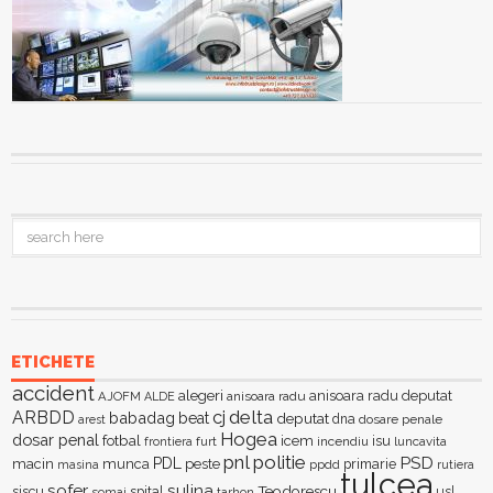
ETICHETE
accident
alegeri
anisoara radu deputat
AJOFM
anisoara radu
ALDE
delta
ARBDD
cj
babadag
beat
deputat
dna
dosare penale
arest
Hogea
dosar penal
fotbal
icem
isu
furt
incendiu
luncavita
frontiera
pnl
politie
PSD
PDL
macin
munca
peste
primarie
ppdd
masina
rutiera
tulcea
sofer
sulina
Teodorescu
siscu
spital
somaj
tarhon
usl