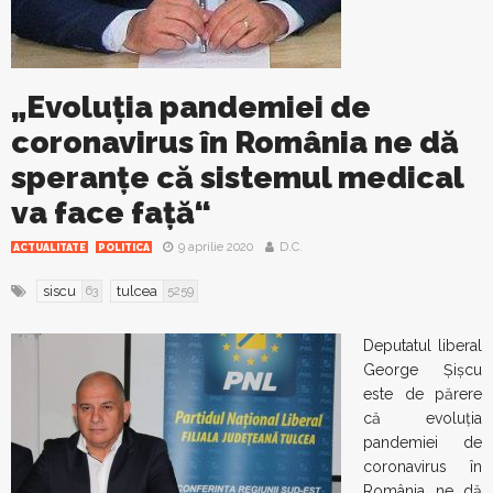
„Evoluția pandemiei de
coronavirus în România ne dă
speranțe că sistemul medical
va face față“
9 aprilie 2020
D.C.
ACTUALITATE
POLITICA
siscu
tulcea
63
5259
Deputatul liberal
George Șișcu
este de părere
că evoluția
pandemiei de
coronavirus în
România ne dă