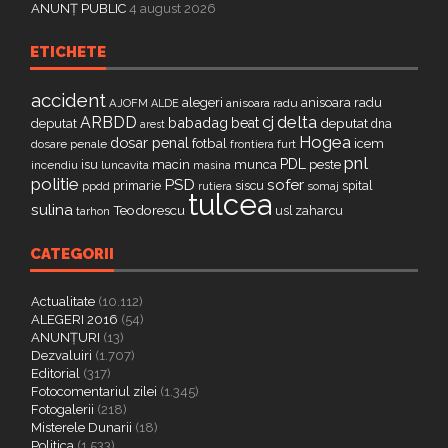
ANUNȚ PUBLIC
4 august 2026
ETICHETE
accident
alegeri
anisoara radu
AJOFM
anisoara radu
ALDE
delta
ARBDD
cj
babadag
beat
deputat
deputat
dna
arest
Hogea
dosar penal
fotbal
icem
dosare penale
furt
frontiera
pnl
PDL
isu
macin
munca
peste
incendiu
luncavita
masina
politie
PSD
sofer
primarie
siscu
spital
ppdd
somaj
rutiera
tulcea
sulina
Teodorescu
zaharcu
tarhon
usl
CATEGORII
Actualitate
(10.112)
ALEGERI 2016
(54)
ANUNȚURI
(13)
Dezvaluiri
(1.707)
Editorial
(317)
Fotocomentariul zilei
(1.345)
Fotogalerii
(218)
Misterele Dunarii
(18)
Politica
(1.533)