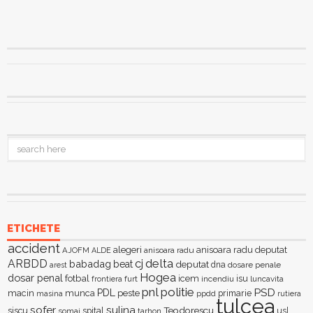
ETICHETE
accident
alegeri
anisoara radu deputat
AJOFM
anisoara radu
ALDE
delta
ARBDD
cj
babadag
beat
deputat
dna
dosare penale
arest
Hogea
dosar penal
fotbal
icem
isu
furt
incendiu
luncavita
frontiera
pnl
politie
PSD
PDL
macin
munca
peste
primarie
ppdd
masina
rutiera
tulcea
sofer
sulina
Teodorescu
siscu
spital
somaj
tarhon
usl