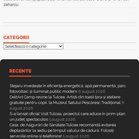
zaharcu
CATEGORII
Categorii
RECENTE
Stejaru investește în eficiența energetică: apă permanentă, parc
fotovoltaic și iluminat public modern
6 august 2026
DeltArt Camp revine la Tulcea. Artiști din toată țara și ateliere
gratuite pentru copii, la Muzeul Satului Pescăresc Tradițional
6
august 2026
S-a lansat oficial Visit Tulcea, proiectul care aduce în prim-plan
un județ spectaculos
5 august 2026
Casa de Asigurări de Sănătate Tulcea recomandă evitarea
deplasărilor la sediu pe timpul valului de cădură: Folosiți
serviciile online și telefonice!
5 august 2026