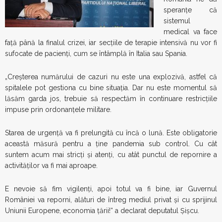
speranțe că
sistemul
medical va face
față până la finalul crizei, iar secțiile de terapie intensivă nu vor fi
sufocate de pacienți, cum se întâmplă în Italia sau Spania.
„Creșterea numărului de cazuri nu este una explozivă, astfel că
spitalele pot gestiona cu bine situația. Dar nu este momentul să
lăsăm garda jos, trebuie să respectăm în continuare restricțiile
impuse prin ordonanțele militare.
Starea de urgență va fi prelung
ită cu încă o lună. Este obligatorie
această măsură pentru a ține pandemia sub control. Cu cât
suntem acum mai stricți și atenți, cu atât punctul de repornire a
activităților va fi mai aproape.
E nevoie să fim vigilenți, apoi totul va fi bine, iar Guvernul
României va reporni, alături de întreg mediul privat și cu sprijinul
Uniunii Europene, economia țării!“ a declarat deputatul Șișcu.