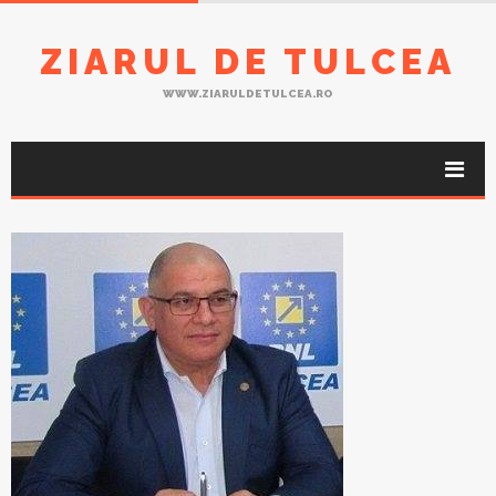
ZIARUL DE TULCEA
WWW.ZIARULDETULCEA.RO