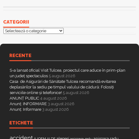
CATEGORII
Categorii
RECENTE
S-a lansat oficial Visit Tulcea, proiectul care aduce în prim-plan
un județ spectaculos
5 august 2026
Casa de Asigurări de Sănătate Tulcea recomandă evitarea
deplasărilor la sediu pe timpul valului de cădură: Folosiți
serviciile online și telefonice!
5 august 2026
ANUNȚ PUBLIC
4 august 2026
Anunț: INFORMARE
3 august 2026
Anunț: Informare
3 august 2026
ETICHETE
accident
alegeri
anisoara radu
AJOFM
anisoara radu
ALDE