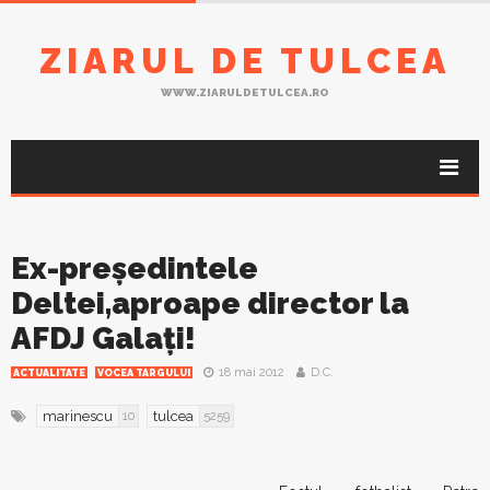
ZIARUL DE TULCEA
WWW.ZIARULDETULCEA.RO
Ex-președintele
Deltei,aproape director la
AFDJ Galați!
18 mai 2012
D.C.
ACTUALITATE
VOCEA TARGULUI
marinescu
tulcea
10
5259