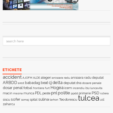
ETICHETE
accident
alegeri
anisoara radu deputat
AJOFM
anisoara radu
ALDE
delta
ARBDD
cj
babadag
beat
deputat
dna
dosare penale
arest
Hogea
dosar penal
fotbal
icem
isu
furt
incendiu
luncavita
frontiera
pnl
politie
PSD
PDL
macin
munca
peste
primarie
ppdd
masina
rutiera
tulcea
sofer
sulina
Teodorescu
siscu
spital
somaj
tarhon
usl
zaharcu