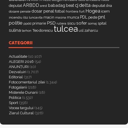
delta
ARBDD
cj
babadag
beat
deputat
deputat
dna
arest
Hogea
dosar penal
fotbal
icem
dosare penale
furt
frontiera
pnl
PDL
isu
macin
munca
peste
incendiu
luncavita
masina
politie
PSD
sofer
primarie
siscu
spital
ppdd
somaj
rutiera
tulcea
sulina
Teodorescu
zaharcu
tarhon
usl
CATEGORII
Actualitate
(10.107)
ALEGERI 2016
(54)
ANUNȚURI
(10)
Dezvaluiri
(1.707)
Editorial
(317)
Fotocomentariul zilei
(1.344)
Fotogalerii
(218)
Misterele Dunarii
(18)
Politica
(1.532)
Sport
(356)
Vocea targului
(145)
Ziarul Cultural
(326)