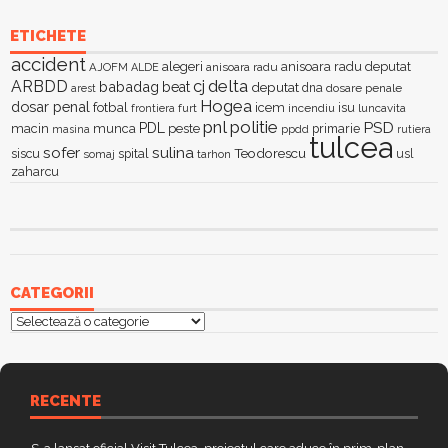
ETICHETE
accident
alegeri
anisoara radu deputat
AJOFM
anisoara radu
ALDE
delta
ARBDD
cj
babadag
beat
deputat
dna
dosare penale
arest
Hogea
dosar penal
fotbal
icem
isu
furt
incendiu
luncavita
frontiera
pnl
politie
PSD
PDL
macin
munca
peste
primarie
ppdd
masina
rutiera
tulcea
sofer
sulina
Teodorescu
siscu
spital
somaj
tarhon
usl
zaharcu
CATEGORII
Categorii
RECENTE