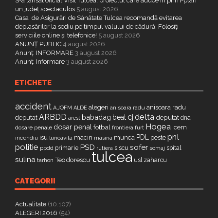
S-a lansat oficial Visit Tulcea, proiectul care aduce în prim-plan
un județ spectaculos
5 august 2026
Casa de Asigurări de Sănătate Tulcea recomandă evitarea
deplasărilor la sediu pe timpul valului de cădură: Folosiți
serviciile online și telefonice!
5 august 2026
ANUNȚ PUBLIC
4 august 2026
Anunț: INFORMARE
3 august 2026
Anunț: Informare
3 august 2026
ETICHETE
accident
alegeri
anisoara radu
AJOFM
anisoara radu
ALDE
delta
ARBDD
cj
babadag
beat
deputat
deputat
dna
arest
Hogea
dosar penal
fotbal
icem
dosare penale
furt
frontiera
pnl
PDL
isu
macin
munca
peste
incendiu
luncavita
masina
politie
PSD
sofer
primarie
siscu
spital
ppdd
somaj
rutiera
tulcea
sulina
Teodorescu
zaharcu
tarhon
usl
CATEGORII
Actualitate
(10.107)
ALEGERI 2016
(54)