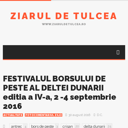
ZIARUL DE TULCEA
WWW.ZIARULDETULCEA.RO
FESTIVALUL BORSULUI DE
PESTE AL DELTEI DUNARII
editia a IV-a, 2 -4 septembrie
2016
30 august 2016
D.C.
ACTUALITATE
FOTOCOMENTARIUL ZILEI
antrec
bors de peste
crisan
delta dunarii
4
3
20
25