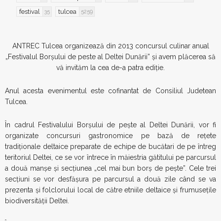
festival
tulcea
35
5259
ANTREC Tulcea organizează din 2013 concursul culinar anual
„Festivalul Borşului de peste al Deltei Dunării” şi avem plăcerea să
vă invităm la cea de-a patra ediţie.
Anul acesta evenimentul este cofinantat de Consiliul Judetean
Tulcea.
În cadrul Festivalului Borşului de peşte al Deltei Dunării, vor fi
organizate concursuri gastronomice pe bază de reţete
tradiţionale deltaice preparate de echipe de bucătari de pe întreg
teritoriul Deltei, ce se vor întrece în măiestria gătitului pe parcursul
a două manşe şi secţiunea „cel mai bun borş de peşte”. Cele trei
secţiuni se vor desfăşura pe parcursul a două zile când se va
prezenta şi folclorului local de către etniile deltaice şi frumuseţile
biodiversităţii Deltei.