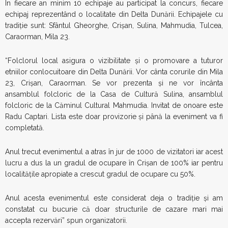
În fiecare an minim 10 echipaje au participat la concurs, fiecare
echipaj reprezentând o localitate din Delta Dunării. Echipajele cu
tradiţie sunt: Sfântul Gheorghe, Crişan, Sulina, Mahmudia, Tulcea,
Caraorman, Mila 23.
“Folclorul local asigura o vizibilitate şi o promovare a tuturor
etniilor conlocuitoare din Delta Dunării. Vor cânta corurile din Mila
23, Crişan, Caraorman. Se vor prezenta şi ne vor încânta
ansamblul folcloric de la Casa de Cultură Sulina, ansamblul
folcloric de la Căminul Cultural Mahmudia. Invitat de onoare este
Radu Captari. Lista este doar provizorie şi până la eveniment va fi
completată.
Anul trecut evenimentul a atras în jur de 1000 de vizitatori iar acest
lucru a dus la un gradul de ocupare în Crişan de 100% iar pentru
localităţile apropiate a crescut gradul de ocupare cu 50%.
Anul acesta evenimentul este considerat deja o tradiţie şi am
constatat cu bucurie că doar structurile de cazare mari mai
accepta rezervări” spun organizatorii.