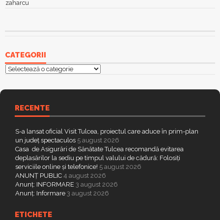
zaharcu
CATEGORII
Categorii
RECENTE
S-a lansat oficial Visit Tulcea, proiectul care aduce în prim-plan
un județ spectaculos
5 august 2026
Casa de Asigurări de Sănătate Tulcea recomandă evitarea
deplasărilor la sediu pe timpul valului de cădură: Folosiți
serviciile online și telefonice!
5 august 2026
ANUNȚ PUBLIC
4 august 2026
Anunț: INFORMARE
3 august 2026
Anunț: Informare
3 august 2026
ETICHETE