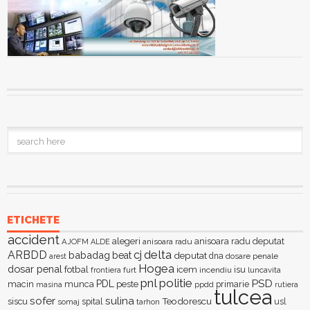
ETICHETE
accident
alegeri
anisoara radu deputat
AJOFM
anisoara radu
ALDE
delta
ARBDD
cj
babadag
beat
deputat
dna
dosare penale
arest
Hogea
dosar penal
fotbal
icem
isu
furt
incendiu
luncavita
frontiera
pnl
politie
PSD
PDL
macin
munca
peste
primarie
ppdd
masina
rutiera
tulcea
sofer
sulina
Teodorescu
siscu
spital
somaj
tarhon
usl