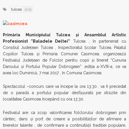
tulcea
5259
Primăria Municipiului Tulcea și Ansamblul Artistic
Profesionist ”Baladele Deltei”
Tulcea , în parteneriat cu
Consiliul Județean Tulcea , Inspectoratul Școlar Tulcea, Palatul
Copiilor Tulcea și Primăria Comunei Casimcea, organizează
Festivalul Județean de Folclor pentru copii și tineret ”Cununa
Dansului și Portului Popular Dobrogean” ,ediția a-XVIII-a, ce va
avea loc Duminică, 7 mai 2017 , în Comuna Casimcea.
Spectacolul –concurs care va începe la ora 13:30 , va fi precedat
de o paradă a portului popular desfășurată pe străzile din
localitatea Casimcea începând cu ora 13:30.
Festivalul are ca scop valorificarea folclorului dobrogean prin
cântec, dans și port de creare a posibilităților de afirmare a
tinerelor talente , de confirmare a continuității tradiției populare,