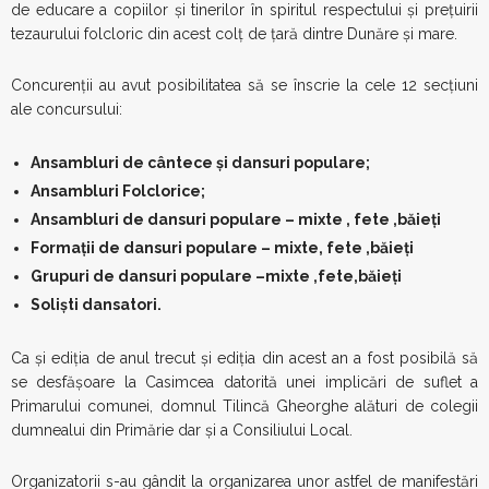
de educare a copiilor și tinerilor în spiritul respectului și prețuirii
tezaurului folcloric din acest colț de țară dintre Dunăre și mare.
Concurenții au avut posibilitatea să se înscrie la cele 12 secțiuni
ale concursului:
Ansambluri de cântece și dansuri populare;
Ansambluri Folclorice;
Ansambluri de dansuri populare – mixte , fete ,băieți
Formații de dansuri populare – mixte, fete ,băieți
Grupuri de dansuri populare –mixte ,fete,băieți
Soliști dansatori.
Ca și ediția de anul trecut și ediția din acest an a fost posibilă să
se desfășoare la Casimcea datorită unei implicări de suflet a
Primarului comunei, domnul Tilincă Gheorghe alături de colegii
dumnealui din Primărie dar și a Consiliului Local.
Organizatorii s-au gândit la organizarea unor astfel de manifestări