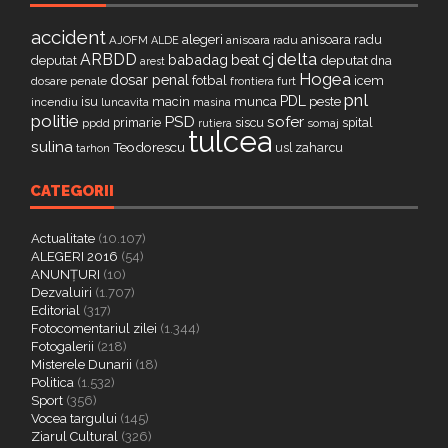
accident
alegeri
anisoara radu
AJOFM
anisoara radu
ALDE
delta
ARBDD
cj
babadag
beat
deputat
deputat
dna
arest
Hogea
dosar penal
fotbal
icem
dosare penale
furt
frontiera
pnl
PDL
isu
macin
munca
peste
incendiu
luncavita
masina
politie
PSD
sofer
primarie
siscu
spital
ppdd
somaj
rutiera
tulcea
sulina
Teodorescu
zaharcu
tarhon
usl
CATEGORII
Actualitate
(10.107)
ALEGERI 2016
(54)
ANUNȚURI
(10)
Dezvaluiri
(1.707)
Editorial
(317)
Fotocomentariul zilei
(1.344)
Fotogalerii
(218)
Misterele Dunarii
(18)
Politica
(1.532)
Sport
(356)
Vocea targului
(145)
Ziarul Cultural
(326)