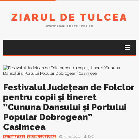
ZIARUL DE TULCEA
WWW.ZIARULDETULCEA.RO
Festivalul Județean de Folclor
pentru copii și tineret
”Cununa Dansului și Portului
Popular Dobrogean”
Casimcea
5 mai 2017
D.C.
ACTUALITATE
ZIARUL CULTURAL