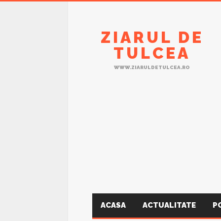
ZIARUL DE
TULCEA
WWW.ZIARULDETULCEA.RO
ACASA
ACTUALITATE
P