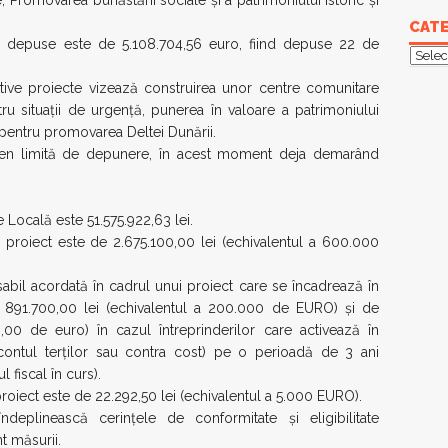
 Promovarea bunăstării sociale și a patrimoniului istoric și
CATE
are depuse este de 5.108.704,56 euro, fiind depuse 22 de
Categ
tive proiecte vizează construirea unor centre comunitare
ntru situații de urgență, punerea în valoare a patrimoniului
 pentru promovarea Deltei Dunării.
rmen limită de depunere, în acest moment deja demarând
e Locală este 51.575.922,63 lei.
 proiect este de 2.675.100,00 lei (echivalentul a 600.000
bil acordată în cadrul unui proiect care se încadrează în
de 891.700,00 lei (echivalentul a 200.000 de EURO) și de
,00 de euro) în cazul întreprinderilor care activează în
 contul terților sau contra cost) pe o perioadă de 3 ani
l fiscal în curs).
roiect este de 22.292,50 lei (echivalentul a 5.000 EURO).
îndeplinească cerințele de conformitate și eligibilitate
t măsurii.