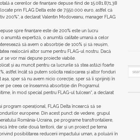
otală a cererilor de finanțare depuse fiind de 15.081.871,38
locate prin FLAG Delta este de 7.550.000 euro, astfel că
tiv 200%“, a declarat Valentin Modoveanu, manager FLAG
 depuse spre finanțare este de 200% este un lucru
 o anumită expertiză, o anumită calitate umană a celor
e interesează să avem o absorbție de 100% și să reușim,
itatea realocării altor sume pentru FLAG-ul nostru. Dacă
r se vor mai depune proiecte viabile.
mplicat și au muncit pentru ca lucrurile să stea astăzi foarte
, astfel încât să putem solicita realocarea și altor fonduri
așa, sper să nu avem nicio corecție, sper să îi sprijiniți în
reper pe ceea ce înseamnă absorbție din Programul
ritime, în mod special pentru FLAG-ul tulcean“, a declarat
stui program operațional, FLAG Delta încearcă să se
fondurilor europene. Din acest punct de vedere, grupul
neriatului România-Ucraina, pe programe transfrontaliere,
ă între cele două teritorii, dar și un proiect pe tema
ivind posibilitarea reducerii impactului uman, a poluării în