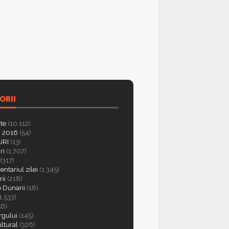
ORII
ate
(10.112)
 2016
(54)
RI
(13)
ri
(1.707)
(317)
ntariul zilei
(1.345)
ii
(218)
e Dunarii
(18)
1.533)
56)
rgului
(145)
ultural
(326)