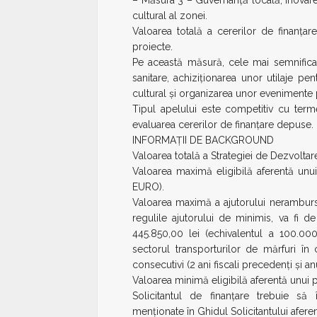
– Măsura 3 – Guvernanță locală, Inovare,
cultural al zonei.
Valoarea totală a cererilor de finanț
proiecte.
Pe această măsură, cele mai semnifica
sanitare, achiziționarea unor utilaje pe
cultural și organizarea unor evenimente
Tipul apelului este competitiv cu te
evaluarea cererilor de finanţare depuse.
INFORMAȚII DE BACKGROUND
Valoarea totală a Strategiei de Dezvoltar
Valoarea maximă eligibilă aferentă unui
EURO).
Valoarea maximă a ajutorului nerambursa
regulile ajutorului de minimis, va fi 
445.850,00 lei (echivalentul a 100.000
sectorul transporturilor de mărfuri în
consecutivi (2 ani fiscali precedenți și anu
Valoarea minimă eligibilă aferentă unui p
Solicitantul de finanțare trebuie să 
menționate în Ghidul Solicitantului aferen