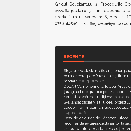
Ghidul Solicitantului și Procedurile Op
www.flagdelta.ro și sunt disponibile l
strada Dumitru Ivanov, nr. 6, bloc IBERO
0756144580, mail: flag.delta@yahoo.co
RECENTE
Stejaru investește în eficiența energeti
permanentă, parc fotovoltaic și ilumina
modern
6 august 2026
DeltArt Camp revine la Tulcea. Artiști d
țara și ateliere gratuite pentru copii, l
Satului Pescăresc Tradițional
6 august
S-a lansat oficial Visit Tulcea, proiectul
aduce în prim-plan un județ spectacul
august 2026
Casa de Asigurări de Sănătate Tulcea
recomandă evitarea deplasărilor la sed
timpul valului de cădură: Folosiți servic