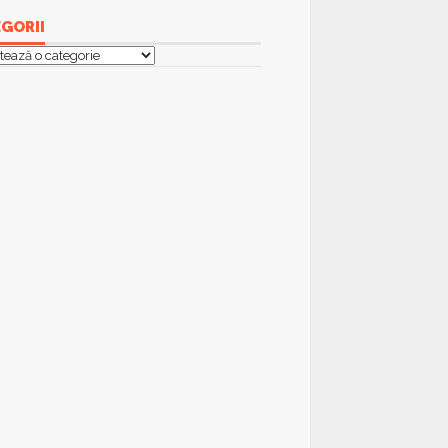
GORII
orii