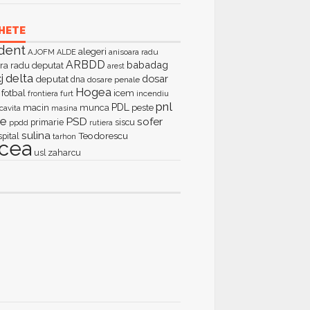
HETE
dent
alegeri
AJOFM
anisoara radu
ALDE
ARBDD
babadag
ra radu deputat
arest
delta
j
dosar
deputat
dna
dosare penale
Hogea
fotbal
icem
furt
incendiu
frontiera
pnl
PDL
macin
munca
peste
cavita
masina
ie
PSD
sofer
primarie
siscu
ppdd
rutiera
sulina
Teodorescu
spital
tarhon
lcea
zaharcu
usl