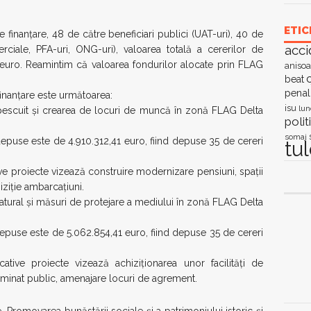
ETIC
 finanțare, 48 de către beneficiari publici (UAT-uri), 40 de
acci
merciale, PFA-uri, ONG-uri), valoarea totală a cererilor de
 euro. Reamintim că valoarea fondurilor alocate prin FLAG
anisoa
c
beat
penal
 finanțare este următoarea:
isu
lun
de pescuit și crearea de locuri de muncă în zonă FLAG Delta
polit
somaj
 depuse este de 4.910.312,41 euro, fiind depuse 35 de cereri
tu
ve proiecte vizează construire modernizare pensiuni, spaţii
iziţie ambarcaţiuni.
natural și măsuri de protejare a mediului în zonă FLAG Delta
 depuse este de 5.062.854,41 euro, fiind depuse 35 de cereri
tive proiecte vizează achiziționarea unor facilități de
uminat public, amenajare locuri de agrement.