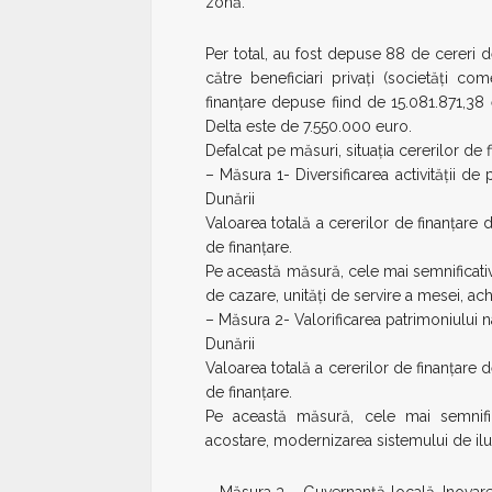
zonă.
Per total, au fost depuse 88 de cereri de
către beneficiari privați (societăți co
finanțare depuse fiind de 15.081.871,38
Delta este de 7.550.000 euro.
Defalcat pe măsuri, situația cererilor de
– Măsura 1- Diversificarea activității 
Dunării
Valoarea totală a cererilor de finanțare
de finanțare.
Pe această măsură, cele mai semnificati
de cazare, unităţi de servire a mesei, ach
– Măsura 2- Valorificarea patrimoniului 
Dunării
Valoarea totală a cererilor de finanțare
de finanţare.
Pe această măsură, cele mai semnifica
acostare, modernizarea sistemului de il