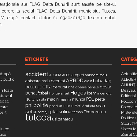
eraționale ale FLAG Delta Dunării sunt afișate pe site-ul
a cerere la sediul FLAG Delta Dunării: municipiul Tulcea,
M, etaj 2; contact: telefon fix: 0340401630, telefon mobil:
m.
ETICHETE
CATEG
accident
că: apă
Actualit
alegeri
AJOFM
anisoara radu
ALDE
t public
ALEGERI
ARBDD
babadag
anisoara radu deputat
arest
ANUNȚU
delta
cj
dosar
beat
deputat
dna
dosare penale
in toată
Dezvalui
Hogea
penal
fotbal
icem
furt
incendiu
frontiera
a Muzeul
Editorial
PDL
isu
macin
munca
peste
luncavita
masina
 2026
Fotocome
pnl
politie
PSD
primarie
siscu
ppdd
rutiera
 care
Fotogaler
sofer
sulina
Teodorescu
spital
somaj
tarhon
os
5
Misterel
tulcea
Politica
(
zaharcu
usl
Sport
(3
iu pe
Vocea ta
iile
Ziarul C