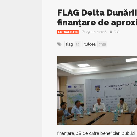
FLAG Delta Dunării
finanțare de apro
29 iunie 2018
D.C.
ACTUALITATE
flag
tulcea
35
5259
finanțare, 48 de către beneficiari publici 