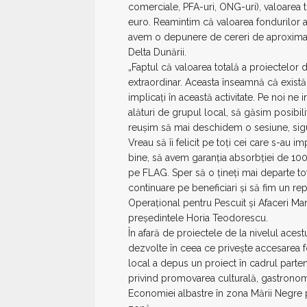
comerciale, PFA-uri, ONG-uri), valoarea t
euro. Reamintim că valoarea fondurilor a
avem o depunere de cereri de aproxima
Delta Dunării.
„Faptul că valoarea totală a proiectelor
extraordinar. Aceasta înseamnă că există
implicați în această activitate. Pe noi n
alături de grupul local, să găsim posibil
reușim să mai deschidem o sesiune, sigu
Vreau să îi felicit pe toți cei care s-au i
bine, să avem garanția absorbției de 100%
pe FLAG. Sper să o țineți mai departe tot 
continuare pe beneficiari și să fim un 
Operațional pentru Pescuit și Afaceri Ma
președintele Horia Teodorescu.
În afară de proiectele de la nivelul ace
dezvolte în ceea ce privește accesarea 
local a depus un proiect în cadrul parte
privind promovarea culturală, gastronomic
Economiei albastre în zona Mării Negre pr