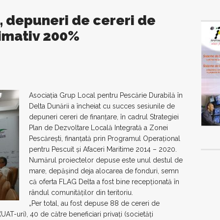
, depuneri de cereri de
ximativ 200%
Asociația Grup Local pentru Pescărie Durabilă în
Delta Dunării a încheiat cu succes sesiunile de
depuneri cereri de finanțare, în cadrul Strategiei
Plan de Dezvoltare Locală Integrată a Zonei
Pescărești, finanțată prin Programul Operațional
pentru Pescuit și Afaceri Maritime 2014 – 2020.
Numărul proiectelor depuse este unul destul de
mare, depășind deja alocarea de fonduri, semn
că oferta FLAG Delta a fost bine recepționată în
rândul comunităților din teritoriu.
„Per total, au fost depuse 88 de cereri de
(UAT-uri), 40 de către beneficiari privați (societăți