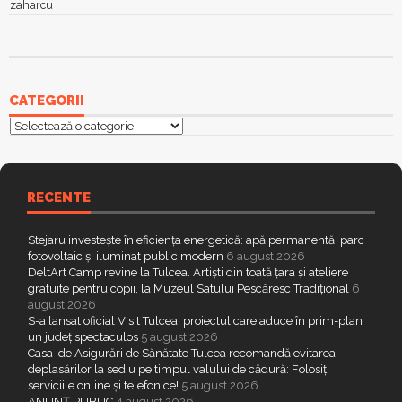
zaharcu
CATEGORII
Categorii
RECENTE
Stejaru investește în eficiența energetică: apă permanentă, parc
fotovoltaic și iluminat public modern
6 august 2026
DeltArt Camp revine la Tulcea. Artiști din toată țara și ateliere
gratuite pentru copii, la Muzeul Satului Pescăresc Tradițional
6
august 2026
S-a lansat oficial Visit Tulcea, proiectul care aduce în prim-plan
un județ spectaculos
5 august 2026
Casa de Asigurări de Sănătate Tulcea recomandă evitarea
deplasărilor la sediu pe timpul valului de cădură: Folosiți
serviciile online și telefonice!
5 august 2026
ANUNȚ PUBLIC
4 august 2026