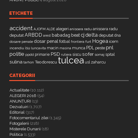
ETICHETE
accident
alegeri
anisoara radu
AJOFM
anisoara radu
ALDE
delta
ARBDD
cj
babadag
beat
deputat
deputat
dna
arest
Hogea
dosar penal
fotbal
icem
dosare penale
furt
frontiera
pnl
PDL
isu
macin
munca
peste
incendiu
luncavita
masina
politie
PSD
sofer
primarie
siscu
spital
ppdd
somaj
rutiera
tulcea
sulina
Teodorescu
zaharcu
tarhon
usl
CATEGORII
Actualitate
(10.112)
ALEGERI 2016
(54)
ANUNȚURI
(13)
Dezvaluiri
(1.707)
Editorial
(317)
Fotocomentariul zilei
(1.345)
Fotogalerii
(218)
Misterele Dunarii
(18)
Politica
(1.533)