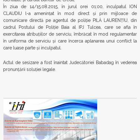
În ziua de 14/15.08.2015, în jurul orei 01:00, inculpatul ION
CLAUDIU l-a amenințat în mod direct și prin mijloace de
comunicare directă pe agentul de poliţie PILĂ LAURENŢIU, din
cadrul Postului de Poliție Baia al IPJ Tulcea, care se afla în
exercitarea atribuțiilor de serviciu, îmbrăcat în mod regulamentar
în uniforma de serviciu și care încerca aplanarea unui conflict la
care luase parte și inculpatul.
Actul de sesizare a fost înaintat Judecătoriei Babadag în vederea
pronunţării soluţiei legale.