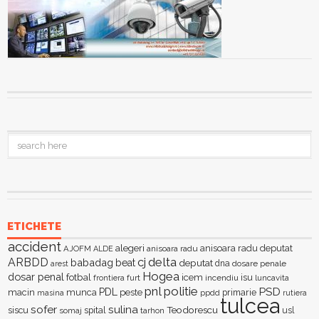
ETICHETE
accident
alegeri
anisoara radu deputat
AJOFM
anisoara radu
ALDE
delta
ARBDD
cj
babadag
beat
deputat
dna
dosare penale
arest
Hogea
dosar penal
fotbal
icem
isu
furt
incendiu
luncavita
frontiera
pnl
politie
PSD
PDL
macin
munca
peste
primarie
ppdd
masina
rutiera
tulcea
sofer
sulina
Teodorescu
siscu
spital
somaj
tarhon
usl