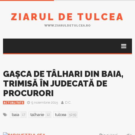
ZIARUL DE TULCEA
WWW.ZIARULDETULCEA.RO
GAŞCA DE TÂLHARI DIN BAIA,
TRIMISĂ ÎN JUDECATĂ DE
PROCURORI
9 noiembrie 2015
D.C.
ACTUALITATE
baia
talharie
tulcea
17
12
5259