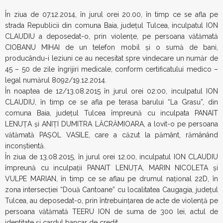
În ziua de 07.12.2014, în jurul orei 20.00, în timp ce se afla pe
strada Republicii din comuna Baia, județul Tulcea, inculpatul ION
CLAUDIU a deposedat-o, prin violențe, pe persoana vătămată
CIOBANU MIHAI de un telefon mobil şi o sumă de bani,
producându-i leziuni ce au necesitat spre vindecare un număr de
45 – 50 de zile îngrijiri medicale, conform certificatului medico –
legal numărul 8092/19.12.2014.
În noaptea de 12/13.08.2015 în jurul orei 02:00, inculpatul ION
CLAUDIU, în timp ce se afla pe terasa barului “La Grasu”, din
comuna Baia, județul Tulcea împreună cu inculpata PANAIT
LENUȚA și ANIȚI DUMITRA LĂCRĂMIOARA, a lovit-o pe persoana
vătămată PAȘOL VASILE, care a căzut la pământ, rămânând
inconștientă.
În ziua de 13.08.2015, în jurul orei 12.00, inculpatul ION CLAUDIU
împreună cu inculpaţii PANAIT LENUȚA, MARIN NICOLETA și
VULPE MARIAN, în timp ce se aflau pe drumul național 22D, în
zona intersecției “Două Cantoane” cu localitatea Caugagia, județul
Tulcea, au deposedat-o, prin întrebuințarea de acte de violență pe
persoana vătămată TEERU ION de suma de 300 lei, actul de
identitate și cardul bancar de credit.