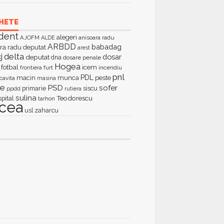
HETE
dent
alegeri
AJOFM
anisoara radu
ALDE
ARBDD
babadag
ra radu deputat
arest
delta
j
dosar
deputat
dna
dosare penale
Hogea
fotbal
icem
furt
incendiu
frontiera
pnl
PDL
macin
munca
peste
cavita
masina
ie
PSD
sofer
primarie
siscu
ppdd
rutiera
sulina
Teodorescu
spital
tarhon
lcea
zaharcu
usl