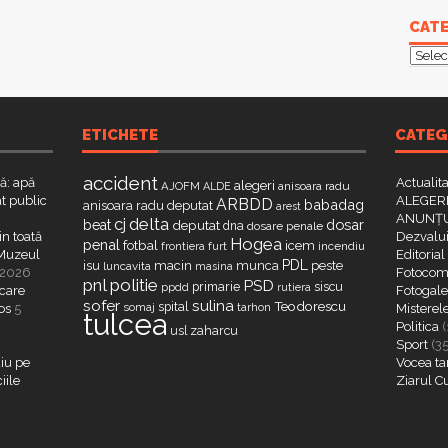
CATE
Categ
ETICHETE
CATEG
accident
că: apă
Actualit
alegeri
AJOFM
anisoara radu
ALDE
t public
ALEGERI
ARBDD
babadag
anisoara radu deputat
arest
ANUNȚU
delta
cj
dosar
beat
deputat
dna
dosare penale
in toată
Dezvalui
Hogea
penal
fotbal
icem
furt
incendiu
frontiera
a Muzeul
Editorial
PDL
isu
macin
munca
peste
luncavita
masina
 2026
Fotocome
pnl
politie
PSD
primarie
siscu
ppdd
rutiera
 care
Fotogaler
sofer
sulina
Teodorescu
spital
somaj
tarhon
os
5
Misterel
tulcea
Politica
(
zaharcu
usl
Sport
(3
iu pe
Vocea ta
iile
Ziarul C