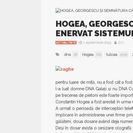
HOGEA, GEORGESC
ENERVAT SISTEMU
1 septembrie 2015
D.C.
ACTUALITATE
dna
Hogea
tulcea
56
203
5259
pentru luare de mită, nu a fost cât a fost
l-a luat domne DNA Galaţi şi nu DNA Cons
pe trecerea de pietoni este foarte import
Constantin Hogea a fost arestat în urma
A urmat o perioadă de interceptări tele
implicare în administrarea unei firme priv
gălăteni, doua dosare având deja numer
Deşi în dosar exista o sesizare olografă