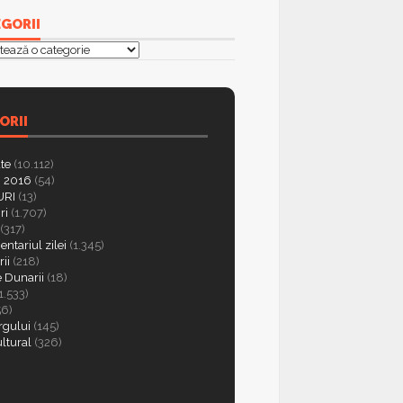
GORII
orii
ORII
ate
(10.112)
 2016
(54)
RI
(13)
ri
(1.707)
(317)
ntariul zilei
(1.345)
ii
(218)
e Dunarii
(18)
1.533)
56)
rgului
(145)
ultural
(326)