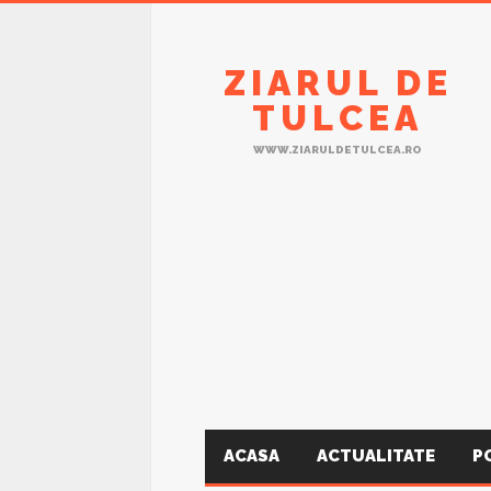
ZIARUL DE
TULCEA
WWW.ZIARULDETULCEA.RO
ACASA
ACTUALITATE
P