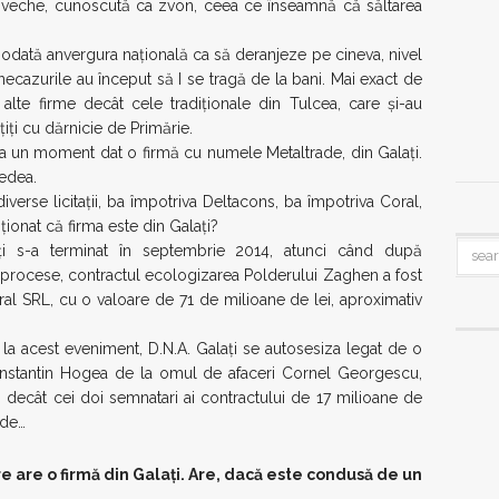
 veche, cunoscută ca zvon, ceea ce înseamnă că săltarea
iodată anvergura naţională ca să deranjeze pe cineva, nivel
necazurile au început să I se tragă de la bani. Mai exact de
alte firme decât cele tradiţionale din Tulcea, care şi-au
ţiţi cu dărnicie de Primărie.
ut la un moment dat o firmă cu numele Metaltrade, din Galaţi.
edea.
diverse licitaţii, ba împotriva Deltacons, ba împotriva Coral,
ionat că firma este din Galaţi?
ţi s-a terminat în septembrie 2014, atunci când după
i, procese, contractul ecologizarea Polderului Zaghen a fost
ral SRL, cu o valoare de 71 de milioane de lei, aproximativ
 la acest eveniment, D.N.A. Galaţi se autosesiza legat de o
nstantin Hogea de la omul de afaceri Cornel Georgescu,
ţii decât cei doi semnatari ai contractului de 17 milioane de
ade…
e are o firmă din Galaţi. Are, dacă este condusă de un