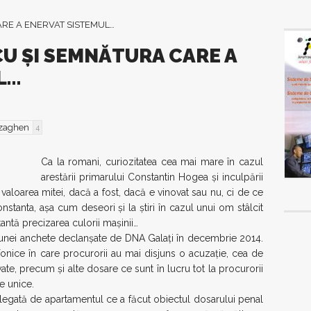
U ŞI SEMNĂTURA CARE A
L…
zaghen
4
Ca la romani, curiozitatea cea mai mare în cazul
arestării primarului Constantin Hogea şi inculpării
 valoarea mitei, dacă a fost, dacă e vinovat sau nu, ci de ce
tanta, aşa cum deseori şi la ştiri în cazul unui om stâlcit
antă precizarea culorii maşinii…
 unei anchete declanşate de DNA Galaţi în decembrie 2014.
fonice în care procurorii au mai disjuns o acuzaţie, cea de
ate, precum şi alte dosare ce sunt în lucru tot la procurorii
e unice.
 legată de apartamentul ce a făcut obiectul dosarului penal