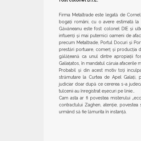
Firma Metaltrade este legată de Corne
bogaţi români, cu o avere estimată la 
Găvăneanu este fost colonel DIE şi ulte
influenţi şi mai puternici oameni de aface
precum Metaltrade, Portul Docuri şi Por
prestări portuare, comerţ şi producţia 
gălăţeană ca unul dintre apropiaţii fos
Galiaţatos, în mandatul căruia afacerile 
Probabil şi din acest motiv toţi incu
strămutare la Curtea de Apel Galaţi, 
judiciar doar după ce cererea s-a judeca
tulcenii au înregistrat eşecuri pe linie…
Cam asta ar fi povestea misterului „eco
contractului Zaghen, atenţie, povestea 
urmând să fie lămurita în instanţă.