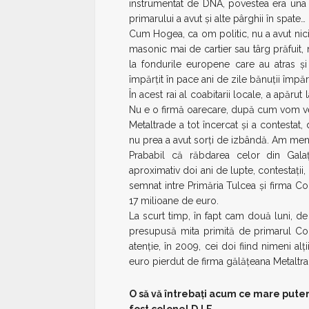
instrumentat de DNA, povestea era una
primarului a avut şi alte pârghii în spate…
Cum Hogea, ca om politic, nu a avut nic
masonic mai de cartier sau târg prăfuit, 
la fondurile europene care au atras şi 
împărţit în pace ani de zile bănuţii împăr
În acest rai al coabitarii locale, a apăr
Nu e o firmă oarecare, după cum vom v
Metaltrade a tot încercat şi a contestat, 
nu prea a avut sorţi de izbândă. Am menţ
Prababil că răbdarea celor din Gala
aproximativ doi ani de lupte, contestaţi
semnat intre Primăria Tulcea şi firma Co
17 milioane de euro.
La scurt timp, în fapt cam două luni, de
presupusă mita primită de primarul Co
atenţie, în 2009, cei doi fiind nimeni al
euro pierdut de firma gălăţeana Metaltr
O să vă întrebaţi acum ce mare puter
fost colonel D.I.E.