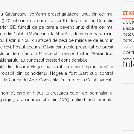
ETIC
liu Găvăneanu, conform presei gălăţene, unul din cei mai
acci
15-17 milioane de euro. La cei 61 de ani ai săi, Corneliu
rior SIE, funcţii de pe care a devenit unul dintre cei mai
anisoa
c
ri din Galaţi. Găvăneanu, tatăl şi fiul, deţin companii mari,
beat
penal
tul Bazinul Nou, cu afaceri de zeci de milioane de euro în
isu
lun
de ţevi. Fostul securist Găvăneanu este prezentat de presă
polit
tului demnitar din Ministerul Transporturilor, Alexandros
somaj
milionarului au cunoscut creşteri considerabile.
tu
lpaţii din dosarul Hogea au cerut cu ceva timp în urmă o
probabil din coincidenţă Hogea a fost lăsat sub control
t la Curtea de Apel Constanta, în timp ce la Galaţi avocaţii
nomic”, care ar fi dus la arestarea celor doi semnatari ai
spăgii şi a apartamentului din 2009, nefiind încă lămurită,