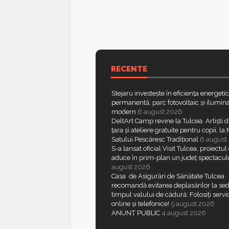
RECENTE
Stejaru investește în eficiența energeti
permanentă, parc fotovoltaic și ilumina
modern
6 august 2026
DeltArt Camp revine la Tulcea. Artiști d
țara și ateliere gratuite pentru copii, l
Satului Pescăresc Tradițional
6 august
S-a lansat oficial Visit Tulcea, proiectul
aduce în prim-plan un județ spectacul
august 2026
Casa de Asigurări de Sănătate Tulcea
recomandă evitarea deplasărilor la sed
timpul valului de cădură: Folosiți servic
online și telefonice!
5 august 2026
ANUNȚ PUBLIC
4 august 2026