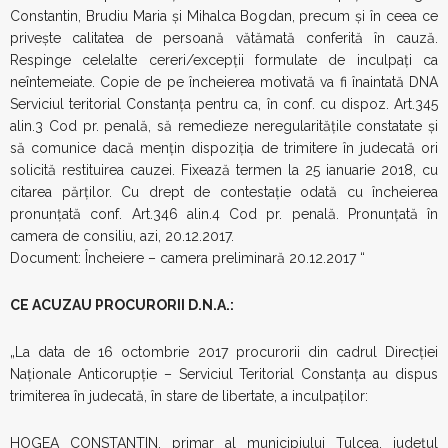
Constantin, Brudiu Maria şi Mihalca Bogdan, precum şi în ceea ce
priveşte calitatea de persoană vătămată conferită în cauză.
Respinge celelalte cereri/excepţii formulate de inculpaţi ca
neîntemeiate. Copie de pe încheierea motivată va fi înaintată DNA
Serviciul teritorial Constanţa pentru ca, în conf. cu dispoz. Art.345
alin.3 Cod pr. penală, să remedieze neregularităţile constatate şi
să comunice dacă menţin dispoziţia de trimitere în judecată ori
solicită restituirea cauzei. Fixează termen la 25 ianuarie 2018, cu
citarea părţilor. Cu drept de contestaţie odată cu încheierea
pronunţată conf. Art.346 alin.4 Cod pr. penală. Pronunţată în
camera de consiliu, azi, 20.12.2017.
Document: Încheiere – camera preliminară 20.12.2017 “
CE ACUZAU PROCURORII D.N.A.:
„La data de 16 octombrie 2017 procurorii din cadrul Direcției
Naționale Anticorupție – Serviciul Teritorial Constanța au dispus
trimiterea în judecată, în stare de libertate, a inculpaților:
HOGEA CONSTANTIN, primar al municipiului Tulcea, județul