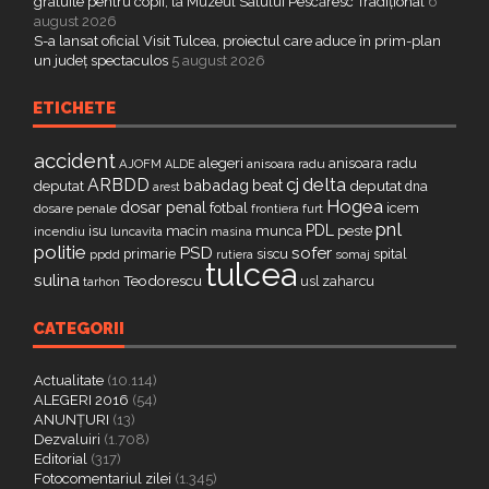
gratuite pentru copii, la Muzeul Satului Pescăresc Tradițional
6
august 2026
S-a lansat oficial Visit Tulcea, proiectul care aduce în prim-plan
un județ spectaculos
5 august 2026
ETICHETE
accident
alegeri
anisoara radu
AJOFM
anisoara radu
ALDE
delta
ARBDD
cj
babadag
beat
deputat
deputat
dna
arest
Hogea
dosar penal
fotbal
icem
dosare penale
furt
frontiera
pnl
PDL
isu
macin
munca
peste
incendiu
luncavita
masina
politie
PSD
sofer
primarie
siscu
spital
ppdd
somaj
rutiera
tulcea
sulina
Teodorescu
zaharcu
tarhon
usl
CATEGORII
Actualitate
(10.114)
ALEGERI 2016
(54)
ANUNȚURI
(13)
Dezvaluiri
(1.708)
Editorial
(317)
Fotocomentariul zilei
(1.345)