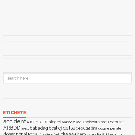
ETICHETE
accident
alegeri
anisoara radu deputat
AJOFM
anisoara radu
ALDE
delta
ARBDD
cj
babadag
beat
deputat
dna
dosare penale
arest
Hogea
dosar penal
fotbal
icem
isu
furt
incendiu
luncavita
frontiera