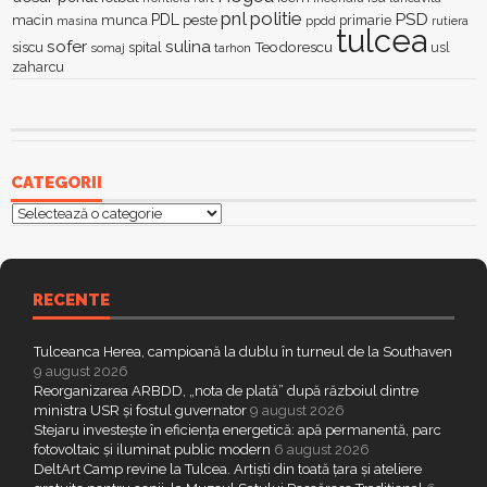
pnl
politie
PSD
PDL
macin
munca
peste
primarie
ppdd
masina
rutiera
tulcea
sofer
sulina
Teodorescu
siscu
spital
somaj
tarhon
usl
zaharcu
CATEGORII
Categorii
RECENTE
Tulceanca Herea, campioană la dublu în turneul de la Southaven
9 august 2026
Reorganizarea ARBDD, „nota de plată” după războiul dintre
ministra USR și fostul guvernator
9 august 2026
Stejaru investește în eficiența energetică: apă permanentă, parc
fotovoltaic și iluminat public modern
6 august 2026
DeltArt Camp revine la Tulcea. Artiști din toată țara și ateliere