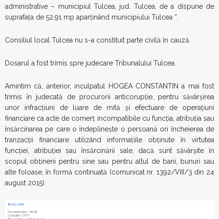
administrative – municipiul Tulcea, jud. Tulcea, de a dispune de
suprafața de 52,91 mp aparținând municipiului Tulcea “.
Consiliul local Tulcea nu s-a constituit parte civilă în cauză.
Dosarul a fost trimis spre judecare Tribunalului Tulcea.
Amintim că, anterior, inculpatul HOGEA CONSTANTIN a mai fost
trimis în judecată de procurorii anticorupție, pentru săvârșirea
unor infracțiuni de luare de mită și efectuare de operațiuni
financiare ca acte de comerț incompatibile cu funcția, atribuția sau
însărcinarea pe care o îndeplinește o persoană ori încheierea de
tranzacții financiare utilizând informațiile obținute în virtutea
funcției, atribuției sau însărcinării sale, dacă sunt săvârșite în
scopul obținerii pentru sine sau pentru altul de bani, bunuri sau
alte foloase, în formă continuată (comunicat nr. 1392/VIII/3 din 24
august 2015).