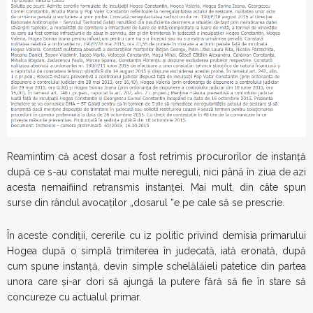
Reamintim că acest dosar a fost retrimis procurorilor de instanţă
după ce s-au constatat mai multe nereguli, nici până în ziua de azi
acesta nemaifiind retransmis instanţei. Mai mult, din câte spun
surse din rândul avocaţilor „dosarul “e pe cale să se prescrie.
În aceste condiţii, cererile cu iz politic privind demisia primarului
Hogea după o simplă trimiterea în judecată, iată eronată, după
cum spune instanţă, devin simple schelălăieli patetice din partea
unora care şi-ar dori să ajungă la putere fără să fie în stare să
concureze cu actualul primar.