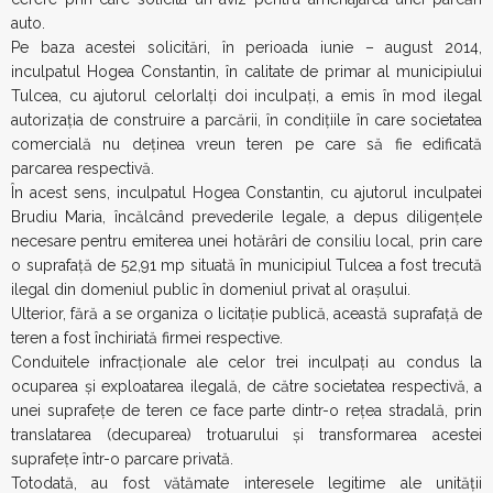
auto.
Pe baza acestei solicitări, în perioada iunie – august 2014,
inculpatul Hogea Constantin, în calitate de primar al municipiului
Tulcea, cu ajutorul celorlalți doi inculpați, a emis în mod ilegal
autorizația de construire a parcării, în condițiile în care societatea
comercială nu deținea vreun teren pe care să fie edificată
parcarea respectivă.
În acest sens, inculpatul Hogea Constantin, cu ajutorul inculpatei
Brudiu Maria, încălcând prevederile legale, a depus diligențele
necesare pentru emiterea unei hotărâri de consiliu local, prin care
o suprafață de 52,91 mp situată în municipiul Tulcea a fost trecută
ilegal din domeniul public în domeniul privat al orașului.
Ulterior, fără a se organiza o licitație publică, această suprafață de
teren a fost închiriată firmei respective.
Conduitele infracționale ale celor trei inculpați au condus la
ocuparea și exploatarea ilegală, de către societatea respectivă, a
unei suprafețe de teren ce face parte dintr-o rețea stradală, prin
translatarea (decuparea) trotuarului și transformarea acestei
suprafețe într-o parcare privată.
Totodată, au fost vătămate interesele legitime ale unității