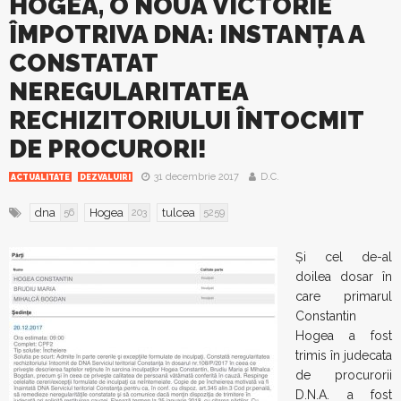
HOGEA, O NOUĂ VICTORIE
ÎMPOTRIVA DNA: INSTANŢA A
CONSTATAT
NEREGULARITATEA
RECHIZITORIULUI ÎNTOCMIT
DE PROCURORI!
31 decembrie 2017
D.C.
ACTUALITATE
DEZVALUIRI
dna
Hogea
tulcea
56
203
5259
Şi cel de-al
doilea dosar în
care primarul
Constantin
Hogea a fost
trimis în judecata
de procurorii
D.N.A. a fost