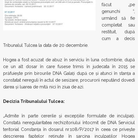
făcut „pe
genunchi “,
urmând să fie
completat sau
restituit, după
cum a decis
Tribunalul Tulcea la data de 20 decembrie.
Hogea a fost acuzat de abuz în serviciu în luna octombrie, după
ce un alt dosar în care fusese trimis în judecata în 2015 se
prăfuieşte prin birourile DNA Galaţi după ce şi atunci în stanţa a
constatat nereguli în actul de sesizare, procurorii neputând dovedi
darea şi luarea de mită nici în ziua de azi.
Decizia Tribunalului Tulcea:
„Admite în parte cererile şi excepţiile formulate de inculpaţi.
Constată neregularitatea rechizitoriului întocmit de DNA Serviciul
teritorial Constanţa în dosarul nr.108/P/2017 în ceea ce priveşte
descrierea faptelor reţinute în sarcina inculpaţilor Hogea