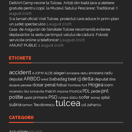
DeltArt Camp revine la Tulcea. Artiști din toată țara și ateliere
gratuite pentru copii, la Muzeul Satului Pescăresc Tradițional
6
august 2026
S-a lansat oficial Visit Tulcea, proiectul care aduce în prim-plan
un județ spectaculos
5 august 2026
Casa de Asigurări de Sănătate Tulcea recomandă evitarea
deplasărilor la sediu pe timpul valului de cădură: Folosiți
serviciile online și telefonice!
5 august 2026
ANUNȚ PUBLIC
4 august 2026
ETICHETE
accident
alegeri
anisoara radu
AJOFM
anisoara radu
ALDE
delta
ARBDD
cj
babadag
beat
deputat
deputat
dna
arest
Hogea
dosar penal
fotbal
icem
dosare penale
furt
frontiera
pnl
PDL
isu
macin
munca
peste
incendiu
luncavita
masina
politie
PSD
sofer
primarie
siscu
spital
ppdd
somaj
rutiera
tulcea
sulina
Teodorescu
zaharcu
tarhon
usl
CATEGORII
Actualitate
(10.112)