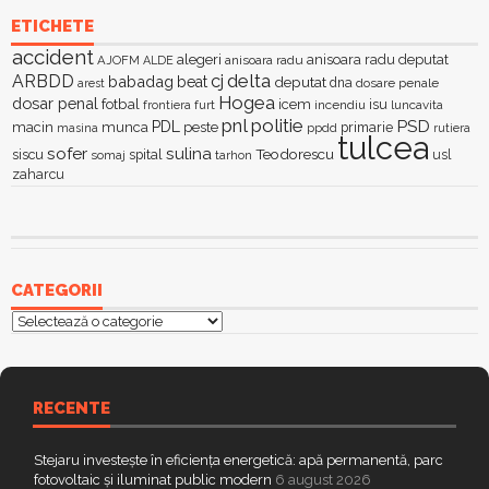
ETICHETE
accident
alegeri
anisoara radu deputat
AJOFM
anisoara radu
ALDE
delta
ARBDD
cj
babadag
beat
deputat
dna
dosare penale
arest
Hogea
dosar penal
fotbal
icem
isu
furt
incendiu
luncavita
frontiera
pnl
politie
PSD
PDL
macin
munca
peste
primarie
ppdd
masina
rutiera
tulcea
sofer
sulina
Teodorescu
siscu
spital
somaj
tarhon
usl
zaharcu
CATEGORII
Categorii
RECENTE
Stejaru investește în eficiența energetică: apă permanentă, parc
fotovoltaic și iluminat public modern
6 august 2026