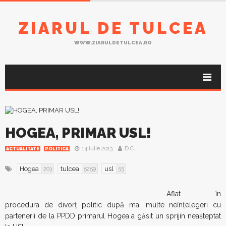
ZIARUL DE TULCEA
WWW.ZIARULDETULCEA.RO
HOGEA, PRIMAR USL!
14 iulie 2013
D.C.
ACTUALITATE
POLITICA
Hogea
tulcea
usl
203
5259
55
Aflat în
procedura de divorţ politic după mai multe neînţelegeri cu
partenerii de la PPDD primarul Hogea a găsit un sprijin neaşteptat