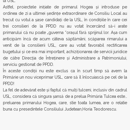
la USL.
Astfel, proiectele iniţiate de primarul Hogea şi introduse pe
ordinea de zi a ultimei şedinţe extraordinare de Consiliu Local au
trecut cu votul a şase candidaţi de la USL, în condiţiile în care cei
trei consilieri de la PPDD nu au votat încercând să-i arate
primarului că nu poate „guverna “oraşul fără sprijinul lor. Aşa cum
anticipăm încă de acum câteva săptămâni, scăparea rimarului a
venit de la consilierii USL, care au votat favorabil rectificarea
bugetului şi ce era mai important, achiziţionarea de servicii juridice
de către Direcţia de Întreţinere şi Administrare a Patrimoniului,
serviciu gestionat de PPDD.
În aceste condiţii nu este exclus ca în scurt timp să avem la
Primărie un nou viceprimar USL, care să îl înlocuiască pe cel de la
PPDD!
La fel de adevărat este şi faptul că mulţi tulceni, inclusiv din cadrul
USL, considera că singura şansă de a prelua Primăria Tulcea este…
preluarea primarului Hogea, care, stie toata lumea, are o relatie
buna cu presedintele Consiliului Judetean,Horia Teodorescu.