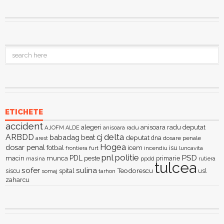
ETICHETE
accident
alegeri
anisoara radu deputat
AJOFM
anisoara radu
ALDE
delta
ARBDD
cj
babadag
beat
deputat
dna
dosare penale
arest
Hogea
dosar penal
fotbal
icem
isu
furt
incendiu
luncavita
frontiera
pnl
politie
PSD
PDL
macin
munca
peste
primarie
ppdd
masina
rutiera
tulcea
sofer
sulina
Teodorescu
siscu
spital
somaj
tarhon
usl
zaharcu