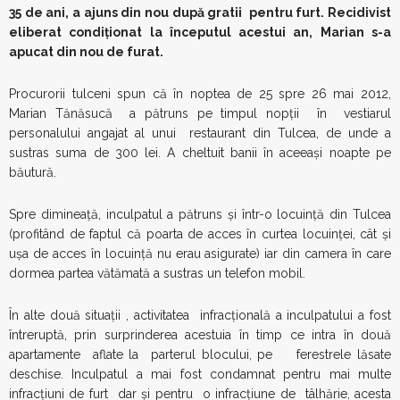
35 de ani, a ajuns din nou după gratii pentru furt. Recidivist
eliberat condiţionat la începutul acestui an, Marian s-a
apucat din nou de furat.
Procurorii tulceni spun că în noptea de 25 spre 26 mai 2012,
Marian Tănăsucă a pătruns pe timpul nopţii în vestiarul
personalului angajat al unui restaurant din Tulcea, de unde a
sustras suma de 300 lei. A cheltuit banii în aceeaşi noapte pe
băutură.
Spre dimineaţă, inculpatul a pătruns şi într-o locuinţă din Tulcea
(profitând de faptul că poarta de acces în curtea locuinţei, cât şi
uşa de acces în locuinţă nu erau asigurate) iar din camera în care
dormea partea vătămată a sustras un telefon mobil.
În alte două situaţii , activitatea infracţională a inculpatului a fost
întreruptă, prin surprinderea acestuia în timp ce intra în două
apartamente aflate la parterul blocului, pe ferestrele lăsate
deschise. Inculpatul a mai fost condamnat pentru mai multe
infracţiuni de furt dar şi pentru o infracţiune de tâlhărie, acesta