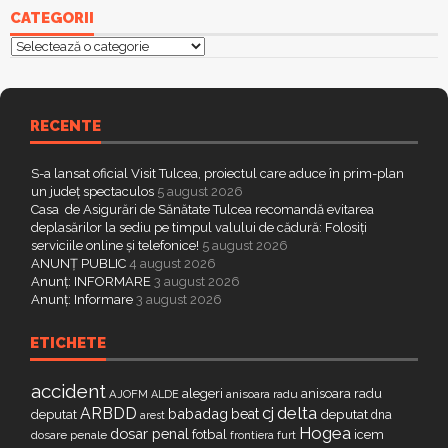
CATEGORII
Categorii
RECENTE
S-a lansat oficial Visit Tulcea, proiectul care aduce în prim-plan
un județ spectaculos
5 august 2026
Casa de Asigurări de Sănătate Tulcea recomandă evitarea
deplasărilor la sediu pe timpul valului de cădură: Folosiți
serviciile online și telefonice!
5 august 2026
ANUNȚ PUBLIC
4 august 2026
Anunț: INFORMARE
3 august 2026
Anunț: Informare
3 august 2026
ETICHETE
accident
alegeri
anisoara radu
AJOFM
anisoara radu
ALDE
delta
ARBDD
cj
babadag
beat
deputat
deputat
dna
arest
Hogea
dosar penal
fotbal
icem
dosare penale
furt
frontiera