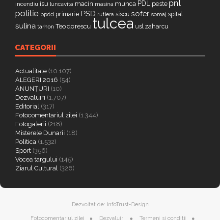
pnl
PDL
isu
macin
munca
peste
incendiu
luncavita
masina
politie
PSD
sofer
primarie
siscu
spital
ppdd
somaj
rutiera
tulcea
sulina
Teodorescu
zaharcu
tarhon
usl
CATEGORII
Actualitate
(10.107)
ALEGERI 2016
(54)
ANUNȚURI
(10)
Dezvaluiri
(1.707)
Editorial
(317)
Fotocomentariul zilei
(1.344)
Fotogalerii
(218)
Misterele Dunarii
(18)
Politica
(1.532)
Sport
(356)
Vocea targului
(145)
Ziarul Cultural
(326)
Dezvoltat de:
InfoTrust-Design
Fotocomentariul zilei
Dezvaluiri
Termeni si conditii