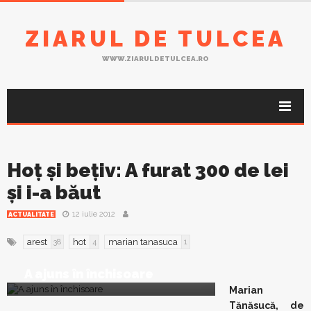
ZIARUL DE TULCEA
WWW.ZIARULDETULCEA.RO
Hoţ şi beţiv: A furat 300 de lei
şi i-a băut
12 iulie 2012
ACTUALITATE
arest
hot
marian tanasuca
38
4
1
A ajuns în închisoare
Marian
Tănăsucă, de