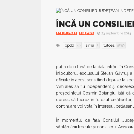
ÎNCĂ UN CONSILI
23 septembrie 2014
ACTUALITATE
POLITICA
ppdd
sima
tulcea
48
1
5259
puţin de o lună de la data intrării în Cons
Înlocuitorul exclusului Stelian Găvruş 
oficiale în acest sens fiind depuse la secr
“Am ales să fiu independent şi deoarece 
preşedintelui Cosmin Boiangiu, iată că
doresc să lucrez în folosul cetăţenilor
continuare voi vota în interesul cetăţean
În momentul de faţă Consiliul Judeţe
săptămânii trecute şi consilierul Anişoara