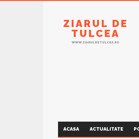
ZIARUL DE
TULCEA
WWW.ZIARULDETULCEA.RO
ACASA
ACTUALITATE
P