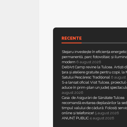
RECENTE
Stejaru investește în eficiența energeti
permanentă, parc fotovoltaic și ilumina
modern
6 august 2026
DeltArt Camp revine la Tulcea. Artiști d
țara și ateliere gratuite pentru copii, l
Satului Pescăresc Tradițional
6 august
S-a lansat oficial Visit Tulcea, proiectul
aduce în prim-plan un județ spectacul
august 2026
Casa de Asigurări de Sănătate Tulcea
recomandă evitarea deplasărilor la sed
timpul valului de cădură: Folosiți servic
online și telefonice!
5 august 2026
ANUNȚ PUBLIC
4 august 2026