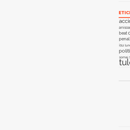
ETIC
acci
anisoa
c
beat
penal
isu
lun
polit
somaj
tu