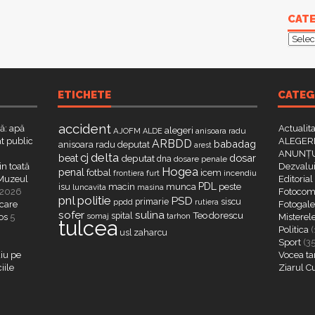
CATE
Categ
ETICHETE
CATEG
accident
că: apă
Actualit
alegeri
AJOFM
anisoara radu
ALDE
t public
ALEGERI
ARBDD
babadag
anisoara radu deputat
arest
ANUNȚU
delta
cj
dosar
beat
deputat
dna
dosare penale
in toată
Dezvalui
Hogea
penal
fotbal
icem
furt
incendiu
frontiera
a Muzeul
Editorial
PDL
isu
macin
munca
peste
luncavita
masina
 2026
Fotocome
pnl
politie
PSD
primarie
siscu
ppdd
rutiera
 care
Fotogaler
sofer
sulina
Teodorescu
spital
somaj
tarhon
os
5
Misterel
tulcea
Politica
(
zaharcu
usl
Sport
(3
iu pe
Vocea ta
iile
Ziarul C