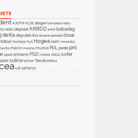
HETE
dent
alegeri
AJOFM
anisoara radu
ALDE
ARBDD
babadag
ra radu deputat
arest
delta
j
dosar
deputat
dna
dosare penale
Hogea
fotbal
icem
furt
incendiu
frontiera
pnl
PDL
macin
munca
peste
cavita
masina
ie
PSD
sofer
primarie
siscu
ppdd
rutiera
sulina
Teodorescu
spital
tarhon
lcea
zaharcu
usl