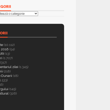
GORII
orii
ORII
ate
(10.112)
 2016
(54)
RI
(13)
ri
(1.707)
(317)
ntariul zilei
(1.345)
ii
(218)
e Dunarii
(18)
1.533)
56)
rgului
(145)
ultural
(326)