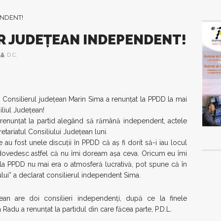
ER JUDEŢEAN INDEPENDENT!
D.C.
Consilierul judeţean Marin Sima a renunţat la PPDD la mai
iliul Judeţean!
a renunţat la partid alegând să rămână independent, actele
etariatul Consiliului Judeţean luni.
au fost unele discuţii în PPDD că aş fi dorit să-i iau locul
 dovedesc astfel că nu îmi doream aşa ceva. Oricum eu îmi
, la PPDD nu mai era o atmosferă lucrativă, pot spune că în
ului” a declarat consilierul independent Sima.
an are doi consilieri independenţi, după ce la finele
 Radu a renunţat la partidul din care făcea parte, P.D.L.