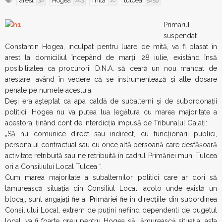
arest
Hogea
mita
tulcea
38
203
10
5259
Primarul
suspendat
Constantin Hogea, inculpat pentru luare de mită, va fi plasat în
arest la domiciliul începând de marţi, 28 iulie, existând însă
posibilitatea ca procurorii D.N.A. să ceară un nou mandat de
arestare, având în vedere că se instrumentează şi alte dosare
penale pe numele acestuia.
Deşi era aşteptat ca apa caldă de subalterni şi de subordonaţii
politici, Hogea nu va putea lua legătura cu marea majoritate a
acestora, ţinând cont de interdicţia impusă de Tribunalul Galaţi:
„Să nu comunice direct sau indirect, cu funcţionarii publici,
personalul contractual sau cu orice altă persoană care desfăşoară
activitate retribuită sau ne retribuită în cadrul Primăriei mun. Tulcea
ori a Consiliului Local Tulcea “.
Cum marea majoritate a subalternilor politici care ar dori să
lămurească situaţia din Consiliul Local, acolo unde există un
blocaj, sunt angajaţi fie ai Primăriei fie în direcţiile din subordinea
Consiliului Local, extrem de puţini nefiind dependenti de bugetul
local, va fi foarte greu pentru Hogea să lămurească situaţia, asta