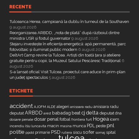
RECENTE
Tulceanca Herea, campioană la dublu în turneul de la Southaven
9 august 2026
Reorganizarea ARBDD, „nota de plată” după războiul dintre
ministra USR și fostul guvernator
9 august 2026
Stejaru investește în eficiența energetică: apă permanentă, parc
fotovoltaic și iluminat public modern
6 august 2026
DeltArt Camp revine la Tulcea. Artiști din toată țara și ateliere
gratuite pentru copii, la Muzeul Satului Pescăresc Tradițional
6
august 2026
S-a lansat oficial Visit Tulcea, proiectul care aduce în prim-plan
un județ spectaculos
5 august 2026
ETICHETE
accident
alegeri
anisoara radu
AJOFM
anisoara radu
ALDE
delta
ARBDD
cj
babadag
beat
deputat
deputat
dna
arest
Hogea
dosar penal
fotbal
icem
dosare penale
furt
frontiera
pnl
PDL
isu
macin
munca
peste
incendiu
luncavita
masina
politie
PSD
sofer
primarie
siscu
spital
ppdd
somaj
rutiera
tulcea