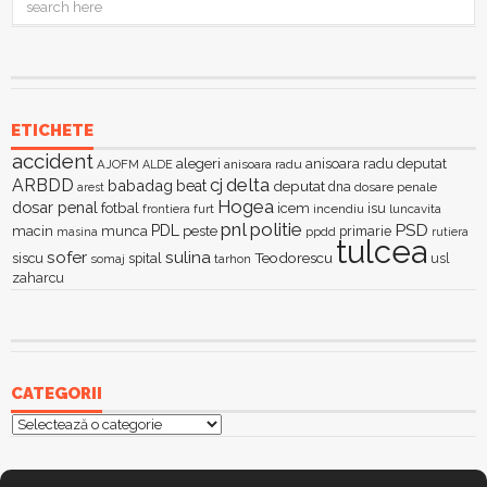
ETICHETE
accident
alegeri
anisoara radu deputat
AJOFM
anisoara radu
ALDE
delta
ARBDD
cj
babadag
beat
deputat
dna
dosare penale
arest
Hogea
dosar penal
fotbal
icem
isu
furt
incendiu
luncavita
frontiera
pnl
politie
PSD
PDL
macin
munca
peste
primarie
ppdd
masina
rutiera
tulcea
sofer
sulina
Teodorescu
siscu
spital
somaj
tarhon
usl
zaharcu
CATEGORII
Categorii