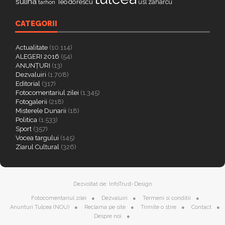
sulina
Teodorescu
zaharcu
tarhon
usl
CATEGORII
Actualitate
(10.114)
ALEGERI 2016
(54)
ANUNȚURI
(13)
Dezvaluiri
(1.708)
Editorial
(317)
Fotocomentariul zilei
(1.345)
Fotogalerii
(218)
Misterele Dunarii
(18)
Politica
(1.533)
Sport
(357)
Vocea targului
(145)
Ziarul Cultural
(326)
Dezvoltat de:
InfoTrust-Design
Fotocomentariul zilei
Dezvaluiri
Termeni si conditii
Anunturi Tulcea (NOU)
Reclama pe site
Trimite o stire
Contact
Despre noi