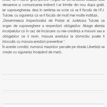
deoarece şi comunicarea indirect l-ar trimite din nou după gratii,
iar supravegherea, deşi în sentinţa se scrie că va fi făcută de I.P.J.
Tulcea, cu siguranţă că va fi făcută de mult mai multe instituţii…
„Desemnează Inspectoratul de Poliţie al Judeţului Tulcea ca
organ de supraveghere a respectării obligaţiilor. Atrage atenţia
inculpatului că în caz de încălcare cu rea-credinţă a măsurii sau a
obligaţiilor ce îi revin, măsura arestului la domiciliu poate fi
înlocuită cu măsura arestării preventive “.
În aceste condiţii, numărul maşinilor parcate pe strada Libertăţii va
creşte cu siguranţă începând de marţi…