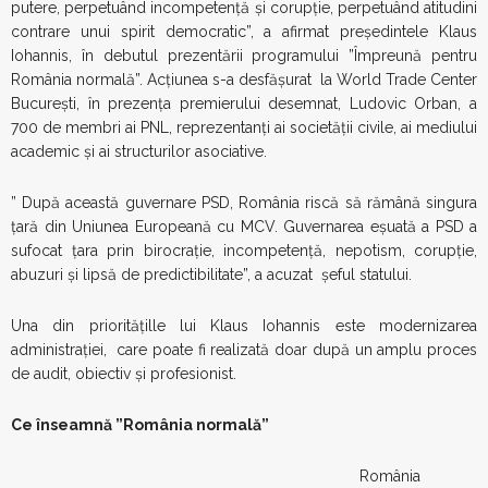
putere, perpetuând incompetență și corupție, perpetuând atitudini
contrare unui spirit democratic”, a afirmat președintele Klaus
Iohannis, în debutul prezentării programului ”Împreună pentru
România normală”. Acțiunea s-a desfășurat la World Trade Center
Bucureşti, în prezenţa premierului desemnat, Ludovic Orban, a
700 de membri ai PNL, reprezentanţi ai societăţii civile, ai mediului
academic şi ai structurilor asociative.
” După această guvernare PSD, România riscă să rămână singura
țară din Uniunea Europeană cu MCV. Guvernarea eșuată a PSD a
sufocat țara prin birocrație, incompetență, nepotism, corupție,
abuzuri și lipsă de predictibilitate”, a acuzat șeful statului.
Una din prioritățille lui Klaus Iohannis este modernizarea
administrației, care poate fi realizată doar după un amplu proces
de audit, obiectiv și profesionist.
Ce înseamnă ”România normală”
România