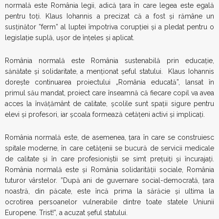
normală este România legii, adică țara în care legea este egală
pentru toți. Klaus Iohannis a precizat că a fost și rămâne un
susținător ”ferm” al luptei împotriva corupției și a pledat pentru o
legislație suplă, ușor de înțeles și aplicat.
România normală este România sustenabilă prin educație,
sănătate și solidaritate, a menționat șeful statului. Klaus Iohannis
doreşte continuarea proiectului „România educată”, lansat în
primul său mandat, proiect care înseamnă că fiecare copil va avea
acces la învăţământ de calitate, şcolile sunt spaţii sigure pentru
elevi şi profesori, iar şcoala formează cetăţeni activi şi implicaţi.
România normală este, de asemenea, țara în care se construiesc
spitale moderne, în care cetățenii se bucură de servicii medicale
de calitate și în care profesioniștii se simt prețuiți și încurajați.
România normală este și România solidarității sociale, România
tuturor vârstelor. ”După ani de guvernare social-democrată, țara
noastră, din păcate, este încă prima la sărăcie și ultima la
ocrotirea persoanelor vulnerabile dintre toate statele Uniunii
Europene. Trist!”, a acuzat șeful statului.