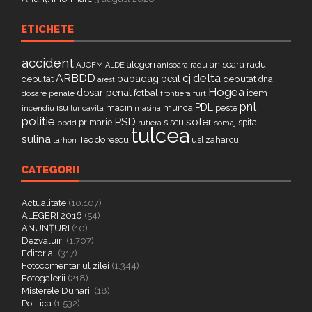
ETICHETE
accident
alegeri
anisoara radu
AJOFM
anisoara radu
ALDE
delta
ARBDD
cj
babadag
beat
deputat
deputat
dna
arest
Hogea
dosar penal
fotbal
icem
dosare penale
furt
frontiera
pnl
PDL
isu
macin
munca
peste
incendiu
luncavita
masina
politie
PSD
sofer
primarie
siscu
spital
ppdd
somaj
rutiera
tulcea
sulina
Teodorescu
zaharcu
tarhon
usl
CATEGORII
Actualitate
(10.107)
ALEGERI 2016
(54)
ANUNȚURI
(10)
Dezvaluiri
(1.707)
Editorial
(317)
Fotocomentariul zilei
(1.344)
Fotogalerii
(218)
Misterele Dunarii
(18)
Politica
(1.532)