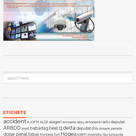
ETICHETE
accident
alegeri
anisoara radu deputat
AJOFM
anisoara radu
ALDE
delta
ARBDD
cj
babadag
beat
deputat
dna
dosare penale
arest
Hogea
dosar penal
fotbal
icem
isu
furt
incendiu
luncavita
frontiera