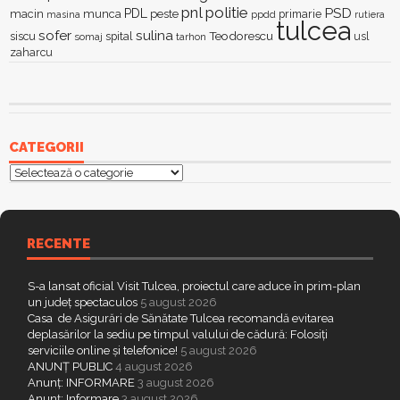
pnl
politie
PSD
PDL
macin
munca
peste
primarie
ppdd
masina
rutiera
tulcea
sofer
sulina
Teodorescu
siscu
spital
somaj
tarhon
usl
zaharcu
CATEGORII
Categorii
RECENTE
S-a lansat oficial Visit Tulcea, proiectul care aduce în prim-plan
un județ spectaculos
5 august 2026
Casa de Asigurări de Sănătate Tulcea recomandă evitarea
deplasărilor la sediu pe timpul valului de cădură: Folosiți
serviciile online și telefonice!
5 august 2026
ANUNȚ PUBLIC
4 august 2026
Anunț: INFORMARE
3 august 2026
Anunț: Informare
3 august 2026