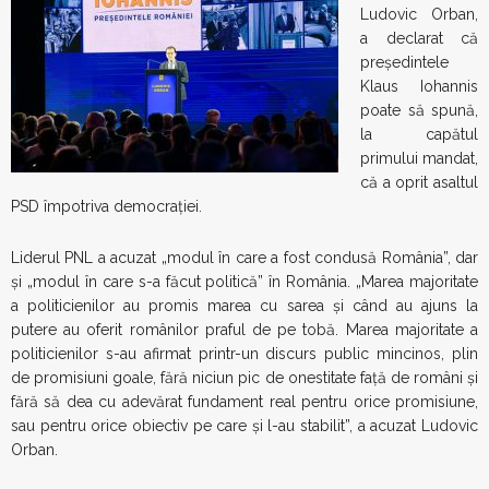
Ludovic Orban,
a declarat că
președintele
Klaus Iohannis
poate să spună,
la capătul
primului mandat,
că a oprit asaltul
PSD împotriva democrației.
Liderul PNL a acuzat „modul în care a fost condusă România”, dar
şi „modul în care s-a făcut politică” în România. „Marea majoritate
a politicienilor au promis marea cu sarea şi când au ajuns la
putere au oferit românilor praful de pe tobă. Marea majoritate a
politicienilor s-au afirmat printr-un discurs public mincinos, plin
de promisiuni goale, fără niciun pic de onestitate faţă de români şi
fără să dea cu adevărat fundament real pentru orice promisiune,
sau pentru orice obiectiv pe care şi l-au stabilit”, a acuzat Ludovic
Orban.