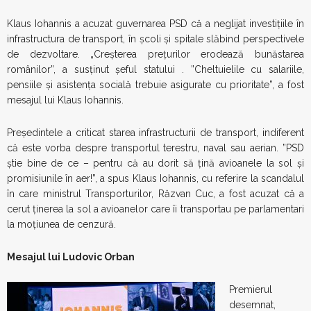
Klaus Iohannis a acuzat guvernarea PSD că a neglijat investiţiile în
infrastructura de transport, în şcoli şi spitale slăbind perspectivele
de dezvoltare. „Creşterea preţurilor erodează bunăstarea
românilor”, a susţinut şeful statului . ”Cheltuielile cu salariile,
pensiile și asistența socială trebuie asigurate cu prioritate”, a fost
mesajul lui Klaus Iohannis.
Preşedintele a criticat starea infrastructurii de transport, indiferent
că este vorba despre transportul terestru, naval sau aerian. ”PSD
știe bine de ce – pentru că au dorit să țină avioanele la sol și
promisiunile în aer!”, a spus Klaus Iohannis, cu referire la scandalul
în care ministrul Transporturilor, Răzvan Cuc, a fost acuzat că a
cerut ținerea la sol a avioanelor care îi transportau pe parlamentari
la moțiunea de cenzură.
Mesajul lui Ludovic Orban
Premierul
desemnat,