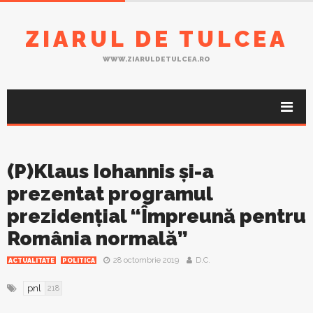
ZIARUL DE TULCEA
WWW.ZIARULDETULCEA.RO
(P)Klaus Iohannis și-a
prezentat programul
prezidențial “Împreună pentru
România normală”
28 octombrie 2019
D.C.
ACTUALITATE
POLITICA
pnl
218