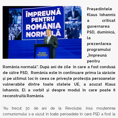
Preşedintele
Klaus Iohannis
a criticat
guvernarea
PSD, duminică,
la
prezentarea
programului
„Împreună
pentru
România normală”. După ani de zile în care a fost condusă
de către PSD, România este în continuare prima la sărăcie
şi pe ultimul loc în ceea ce priveşte protecţia persoanelor
vulnerabile dintre toate statele UE, a acuzat Klaus
Iohannis. El a vorbit și despre modul în care poate fi
reconstruită România.
“Au trecut 30 de ani de la Revoluție, însă moștenirea
comunismului s-a văzut în toate perioadele în care PSD a fost la