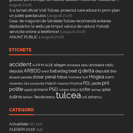
august 2026
S-a lansat oficial Visit Tulcea, proiectul care aduce în prim-plan
un județ spectaculos
5 august 2026
Casa de Asigurări de Sănătate Tulcea recomandă evitarea
deplasărilor la sediu pe timpul valului de cădură: Folosiți
serviciile online și telefonice!
5 august 2026
ANUNȚ PUBLIC
4 august 2026
ETICHETE
accident
alegeri
anisoara radu
AJOFM
anisoara radu
ALDE
delta
ARBDD
cj
babadag
beat
deputat
deputat
dna
arest
Hogea
dosar penal
fotbal
icem
dosare penale
furt
frontiera
pnl
PDL
isu
macin
munca
peste
incendiu
luncavita
masina
politie
PSD
sofer
primarie
siscu
spital
ppdd
somaj
rutiera
tulcea
sulina
Teodorescu
zaharcu
tarhon
usl
CATEGORII
Actualitate
(10.112)
ALEGERI 2016
(54)