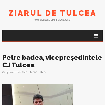
ZIARUL DE TULCEA
WWW.ZIARULDETULCEA.RO
Petre badea, vicepreședintele
CJ Tulcea
13 noiembrie 2018
D.C.
0