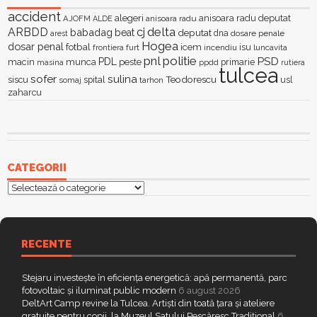
accident
alegeri
anisoara radu deputat
AJOFM
anisoara radu
ALDE
delta
ARBDD
cj
babadag
beat
deputat
dna
dosare penale
arest
Hogea
dosar penal
fotbal
icem
isu
furt
incendiu
luncavita
frontiera
pnl
politie
PSD
PDL
macin
munca
peste
primarie
ppdd
masina
rutiera
tulcea
sofer
sulina
Teodorescu
siscu
spital
somaj
tarhon
usl
zaharcu
CATEGORII
Categorii
RECENTE
Stejaru investește în eficiența energetică: apă permanentă, parc
fotovoltaic și iluminat public modern
6 august 2026
DeltArt Camp revine la Tulcea. Artiști din toată țara și ateliere
gratuite pentru copii, la Muzeul Satului Pescăresc Tradițional
6