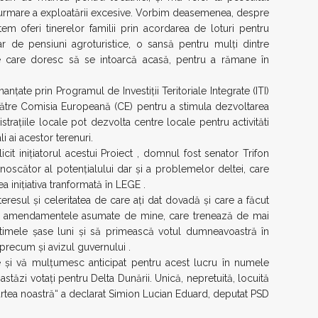
ca urmare a exploatării excesive. Vorbim deasemenea, despre
tem oferi tinerelor familii prin acordarea de loturi pentru
r de pensiuni agroturistice, o sansă pentru mulți dintre
te care doresc să se intoarcă acasă, pentru a rămane în
anțate prin Programul de Investiții Teritoriale Integrate (ITI)
 către Comisia Europeană (CE) pentru a stimula dezvoltarea
istrațiile locale pot dezvolta centre locale pentru activităti
li ai acestor terenuri.
cit inițiatorul acestui Proiect , domnul fost senator Trifon
noscător al potențialului dar și a problemelor deltei, care
a inițiativa tranformată în LEGE .
eresul și celeritatea de care ați dat dovadă și care a făcut
ate amendamentele asumate de mine, care trenează de mai
ultimele șase luni și să primească votul dumneavoastră în
 precum și avizul guvernului .
e și vă mulțumesc anticipat pentru acest lucru în numele
 astăzi votați pentru Delta Dunării. Unică, nepretuită, locuită
artea noastră“ a declarat Simion Lucian Eduard, deputat PSD