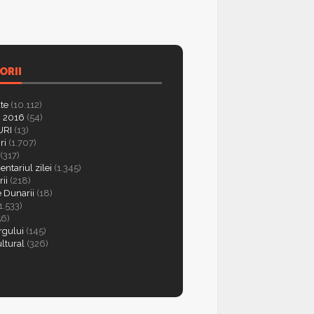
ORII
ate
(10.112)
 2016
(54)
RI
(13)
ri
(1.707)
(317)
ntariul zilei
(1.345)
ii
(218)
e Dunarii
(18)
1.533)
56)
rgului
(145)
ultural
(326)