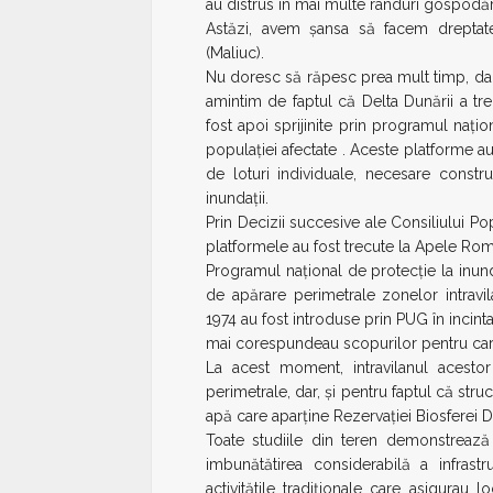
au distrus în mai multe rânduri gospodării
Astăzi, avem șansa să facem dreptate 
(Maliuc).
Nu doresc să răpesc prea mult timp, dar
amintim de faptul că Delta Dunării a tre
fost apoi sprijinite prin programul nați
populației afectate . Aceste platforme au 
de loturi individuale, necesare constru
inundații.
Prin Decizii succesive ale Consiliului Pop
platformele au fost trecute la Apele Rom
Programul național de protecție la inun
de apărare perimetrale zonelor intravil
1974 au fost introduse prin PUG în incinta
mai corespundeau scopurilor pentru care
La acest moment, intravilanul acestor 
perimetrale, dar, și pentru faptul că struct
apă care aparține Rezervației Biosferei D
Toate studiile din teren demonstrează
imbunătătirea considerabilă a infrastru
activitătile tradiționale care asigurau