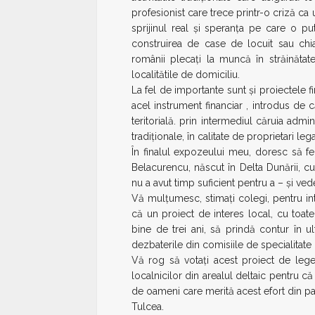
profesionist care trece printr-o criză 
sprijinul real și speranța pe care o pu
construirea de case de locuit sau chia
românii plecați la muncă în străinăta
localitătile de domiciliu.
La fel de importante sunt și proiectele fin
acel instrument financiar , introdus de
teritorială. prin intermediul căruia admin
tradiționale, în calitate de proprietari lega
În finalul expozeului meu, doresc să feli
Belacurencu, născut în Delta Dunării, cu
nu a avut timp suficient pentru a – și vede
Vă mulțumesc, stimați colegi, pentru int
că un proiect de interes local, cu to
bine de trei ani, să prindă contur în 
dezbaterile din comisiile de specialitate
Vă rog să votați acest proiect de leg
localnicilor din arealul deltaic pentru că
de oameni care merită acest efort din p
Tulcea.