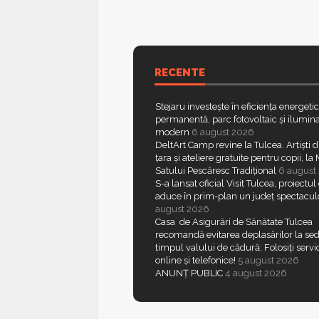
RECENTE
Stejaru investește în eficiența energeti
permanentă, parc fotovoltaic și ilumina
modern
6 august 2026
DeltArt Camp revine la Tulcea. Artiști d
țara și ateliere gratuite pentru copii, l
Satului Pescăresc Tradițional
6 august
S-a lansat oficial Visit Tulcea, proiectul
aduce în prim-plan un județ spectacul
august 2026
Casa de Asigurări de Sănătate Tulcea
recomandă evitarea deplasărilor la sed
timpul valului de cădură: Folosiți servic
online și telefonice!
5 august 2026
ANUNȚ PUBLIC
4 august 2026