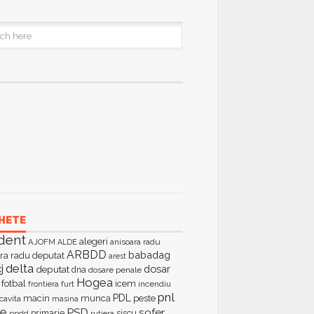
HETE
dent
alegeri
AJOFM
anisoara radu
ALDE
ARBDD
babadag
ra radu deputat
arest
delta
j
dosar
deputat
dna
dosare penale
Hogea
fotbal
icem
furt
incendiu
frontiera
pnl
PDL
macin
munca
peste
cavita
masina
ie
PSD
sofer
primarie
siscu
ppdd
rutiera