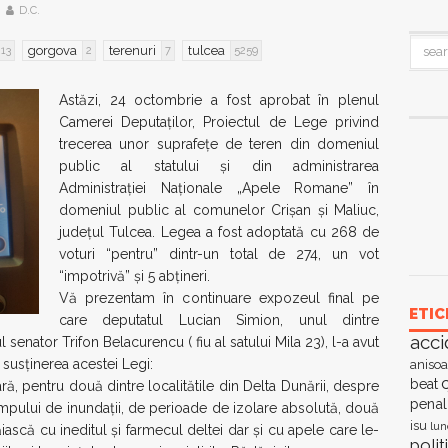
D.C.
gorgova
terenuri
tulcea
213
2
7
5259
Astăzi, 24 octombrie a fost aprobat în plenul
Camerei Deputaților, Proiectul de Lege privind
trecerea unor suprafețe de teren din domeniul
public al statului și din administrarea
Administrației Naționale „Apele Romane” în
domeniul public al comunelor Crișan și Maliuc,
județul Tulcea. Legea a fost adoptată cu 268 de
voturi “pentru” dintr-un total de 274, un vot
“impotrivă” și 5 abțineri.
Vă prezentam în continuare expozeul final pe
ETIC
care deputatul Lucian Simion, unul dintre
acci
ul senator Trifon Belacurencu ( fiu al satului Mila 23), l-a avut
 susținerea acestei Legi:
anisoa
c
beat
, pentru două dintre localitătile din Delta Dunării, despre
penal
impului de inundații, de perioade de izolare absolută, două
isu
lun
răiască cu ineditul și farmecul deltei dar și cu apele care le-
polit