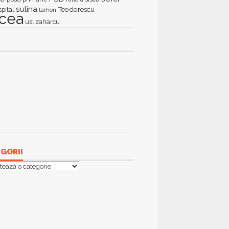
sulina
Teodorescu
spital
tarhon
lcea
zaharcu
usl
GORII
orii