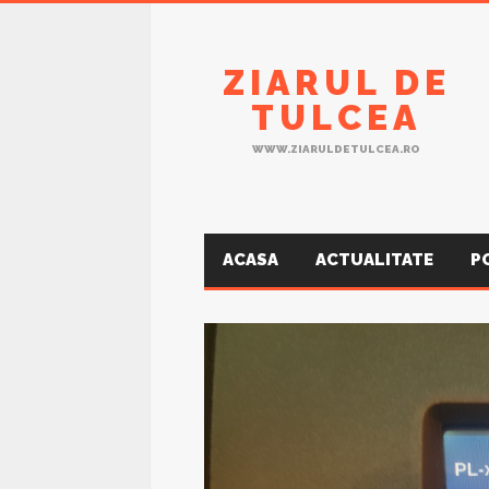
ZIARUL DE
TULCEA
WWW.ZIARULDETULCEA.RO
ACASA
ACTUALITATE
P