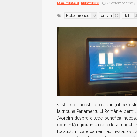
24 octombrie 2017
ACTUALITATE
DEZVALUIRI
Belacurencu
crisan
delta
36
20
susținătorii acestui proiect inițiat de fost
la tribuna Parlamentului României pentru
„Vorbim despre o lege benefică, necesară
comunităti greu încercate de-a lungul t
localităti în care oamenii au invătat să t