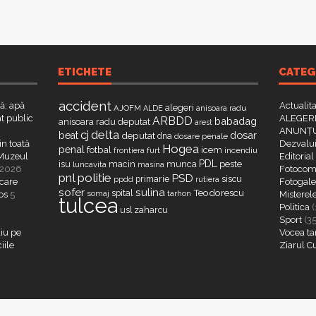
ETICHETE
CATEG
accident
că: apă
Actualit
alegeri
AJOFM
anisoara radu
ALDE
t public
ALEGERI
ARBDD
babadag
anisoara radu deputat
arest
ANUNȚU
delta
cj
dosar
beat
deputat
dna
dosare penale
in toată
Dezvalui
Hogea
penal
fotbal
icem
furt
incendiu
frontiera
a Muzeul
Editorial
PDL
isu
macin
munca
peste
luncavita
masina
 2026
Fotocome
pnl
politie
PSD
primarie
siscu
ppdd
rutiera
 care
Fotogaler
sofer
sulina
Teodorescu
spital
somaj
tarhon
os
5
Misterel
tulcea
Politica
(
zaharcu
usl
Sport
(3
iu pe
Vocea ta
iile
Ziarul C