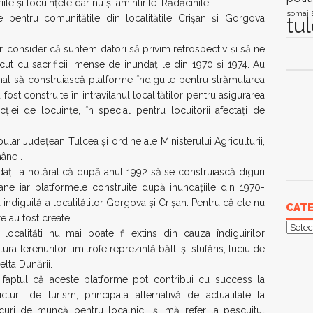
le și locuințele dar nu și amintirile. Rădăcinile.
somaj
pentru comunitătile din localitătile Crișan și Gorgova
tu
, consider că suntem datori să privim retrospectiv și să ne
cut cu sacrificii imense de inundațiile din 1970 și 1974. Au
onal să construiască platforme îndiguite pentru strămutarea
fost construite în intravilanul localitătilor pentru asigurarea
cției de locuințe, în special pentru locuitorii afectați de
ular Județean Tulcea și ordine ale Ministerului Agriculturii,
âne .
dații a hotărat că după anul 1992 să se construiască diguri
ane iar platformele construite după inundațiile din 1970-
 indiguită a localitătilor Gorgova și Crișan. Pentru că ele nu
CATE
 au fost create.
Categ
localităti nu mai poate fi extins din cauza îndiguirilor
ura terenurilor limitrofe reprezintă bălti și stufăris, luciu de
elta Dunării.
 faptul că aceste platforme pot contribui cu success la
cturii de turism, principala alternativă de actualitate la
 locuri de muncă pentru localnici, și mă refer la pescuitul