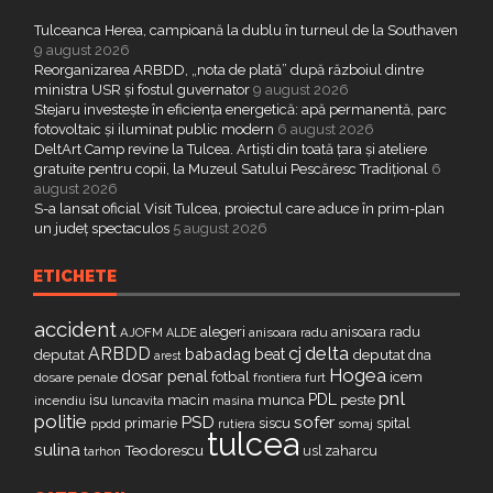
Tulceanca Herea, campioană la dublu în turneul de la Southaven
9 august 2026
Reorganizarea ARBDD, „nota de plată” după războiul dintre
ministra USR și fostul guvernator
9 august 2026
Stejaru investește în eficiența energetică: apă permanentă, parc
fotovoltaic și iluminat public modern
6 august 2026
DeltArt Camp revine la Tulcea. Artiști din toată țara și ateliere
gratuite pentru copii, la Muzeul Satului Pescăresc Tradițional
6
august 2026
S-a lansat oficial Visit Tulcea, proiectul care aduce în prim-plan
un județ spectaculos
5 august 2026
ETICHETE
accident
alegeri
anisoara radu
AJOFM
anisoara radu
ALDE
delta
ARBDD
cj
babadag
beat
deputat
deputat
dna
arest
Hogea
dosar penal
fotbal
icem
dosare penale
furt
frontiera
pnl
PDL
isu
macin
munca
peste
incendiu
luncavita
masina
politie
PSD
sofer
primarie
siscu
spital
ppdd
somaj
rutiera
tulcea
sulina
Teodorescu
zaharcu
tarhon
usl