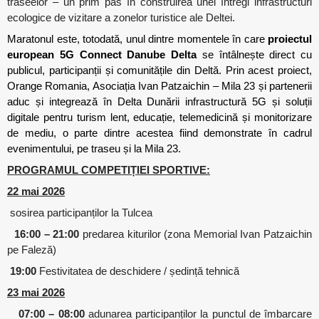
traseelor – un prim pas în construirea unei întregi infrastructuri
ecologice de vizitare a zonelor turistice ale Deltei.
Maratonul este, totodată, unul dintre momentele în care
proiectul
european 5G Connect Danube Delta
se întâlnește direct cu
publicul, participanții și comunitățile din Deltă. Prin acest proiect,
Orange Romania, Asociația Ivan Patzaichin – Mila 23 și partenerii
aduc și integrează în Delta Dunării infrastructură 5G și soluții
digitale pentru turism lent, educație, telemedicină și monitorizare
de mediu, o parte dintre acestea fiind demonstrate în cadrul
evenimentului, pe traseu și la Mila 23.
PROGRAMUL COMPETIȚIEI SPORTIVE:
22 mai 2026
sosirea participanților la Tulcea
16:00 – 21:00
predarea kiturilor (zona Memorial Ivan Patzaichin
pe Faleză)
19:00
Festivitatea de deschidere / ședință tehnică
23 mai 2026
07:00 – 08:00
adunarea participanților la punctul de îmbarcare