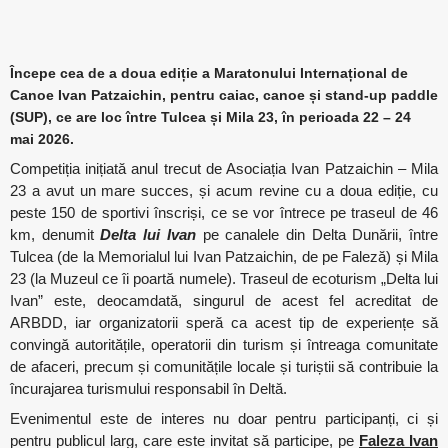
Începe cea de a doua ediție a Maratonului Internațional de
Canoe Ivan Patzaichin, pentru caiac, canoe și stand-up paddle
(SUP), ce are loc între Tulcea și Mila 23, în perioada 22 – 24
mai 2026.
Competiția inițiată anul trecut de Asociația Ivan Patzaichin – Mila
23 a avut un mare succes, și acum revine cu a doua ediție, cu
peste 150 de sportivi înscriși, ce se vor întrece pe traseul de 46
km, denumit
Delta lui Ivan
pe canalele din Delta Dunării, între
Tulcea (de la Memorialul lui Ivan Patzaichin, de pe Faleză) și Mila
23 (la Muzeul ce îi poartă numele). Traseul de ecoturism „Delta lui
Ivan” este, deocamdată, singurul de acest fel acreditat de
ARBDD, iar organizatorii speră ca acest tip de experiențe să
convingă autoritățile, operatorii din turism și întreaga comunitate
de afaceri, precum și comunitățile locale și turiștii să contribuie la
încurajarea turismului responsabil în Deltă.
Evenimentul este de interes nu doar pentru participanți, ci și
pentru publicul larg, care este invitat să participe, pe
Faleza Ivan