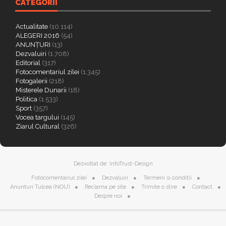
CATEGORII
Actualitate
(10.114)
ALEGERI 2016
(54)
ANUNȚURI
(13)
Dezvaluiri
(1.708)
Editorial
(317)
Fotocomentariul zilei
(1.345)
Fotogalerii
(218)
Misterele Dunarii
(18)
Politica
(1.533)
Sport
(357)
Vocea targului
(145)
Ziarul Cultural
(326)
Dezvoltat de:
InfoTrust-Design
Fotocomentariul zilei
Dezvaluiri
Termeni si conditii
Anunturi Tulcea (NOU)
Reclama pe site
Trimite o stire
Contact
Despre noi