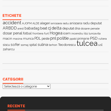
ETICHETE
accident
alegeri
anisoara radu deputat
AJOFM
anisoara radu
ALDE
delta
ARBDD
cj
babadag
beat
deputat
dna
dosare penale
arest
Hogea
dosar penal
fotbal
icem
isu
furt
incendiu
luncavita
frontiera
pnl
politie
PSD
PDL
macin
munca
peste
primarie
ppdd
masina
rutiera
tulcea
sofer
sulina
Teodorescu
siscu
spital
somaj
tarhon
usl
zaharcu
CATEGORII
Categorii
RECENTE