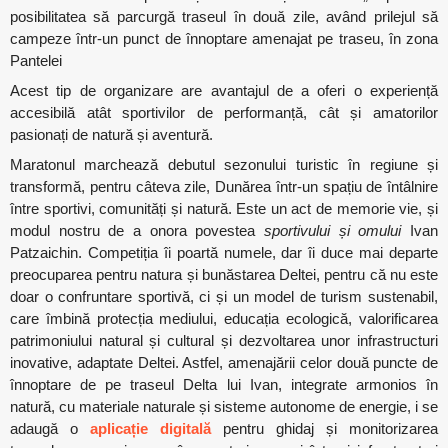
posibilitatea să parcurgă traseul în două zile, având prilejul să
campeze într-un punct de înnoptare amenajat pe traseu, în zona
Pantelei
Acest tip de organizare are avantajul de a oferi o experiență
accesibilă atât sportivilor de performanță, cât și amatorilor
pasionați de natură și aventură.
Maratonul marchează debutul sezonului turistic în regiune și
transformă, pentru câteva zile, Dunărea într-un spațiu de întâlnire
între sportivi, comunități și natură. Este un act de memorie vie, și
modul nostru de a onora povestea
sportivului și omului
Ivan
Patzaichin. Competiția îi poartă numele, dar îi duce mai departe
preocuparea pentru natura și bunăstarea Deltei, pentru că nu este
doar o confruntare sportivă, ci și un model de turism sustenabil,
care îmbină protecția mediului, educația ecologică, valorificarea
patrimoniului natural și cultural și dezvoltarea unor infrastructuri
inovative, adaptate Deltei. Astfel, amenajării celor două puncte de
înnoptare de pe traseul Delta lui Ivan, integrate armonios în
natură, cu materiale naturale și sisteme autonome de energie, i se
adaugă o
aplicație digitală
pentru ghidaj și monitorizarea