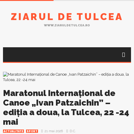
ZIARUL DE TULCEA
WWW.ZIARULDETULCEA.RO
Maratonul Internațional de
Canoe „Ivan Patzaichin” –
ediția a doua, la Tulcea, 22 -24
mai
21 mai 2026
D.C.
ACTUALITATE
SPORT