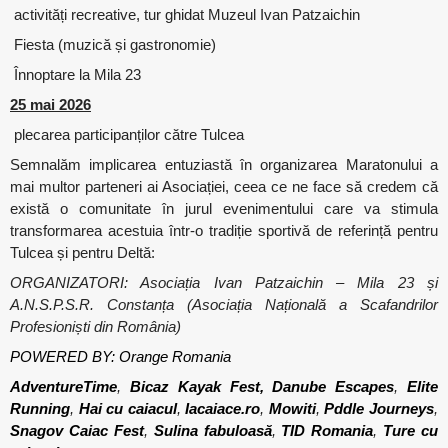
activități recreative, tur ghidat Muzeul Ivan Patzaichin
Fiesta (muzică și gastronomie)
Înnoptare la Mila 23
25 mai 2026
plecarea participanților către Tulcea
Semnalăm implicarea entuziastă în organizarea Maratonului a
mai multor parteneri ai Asociației, ceea ce ne face să credem că
există o comunitate în jurul evenimentului care va stimula
transformarea acestuia într-o tradiție sportivă de referință pentru
Tulcea și pentru Deltă:
ORGANIZATORI: Asociația Ivan Patzaichin – Mila 23 și
A.N.S.P.S.R. Constanța (Asociația Națională a Scafandrilor
Profesioniști din România)
POWERED BY: Orange Romania
AdventureTime
,
Bicaz Kayak Fest,
Danube Escapes
,
Elite
Running
,
Hai cu caiacul
,
Iacaiace.ro
,
Mowiti
,
Pddle Journeys
,
Snagov Caiac Fest
,
Sulina fabuloasă
,
TID Romania
,
Ture cu