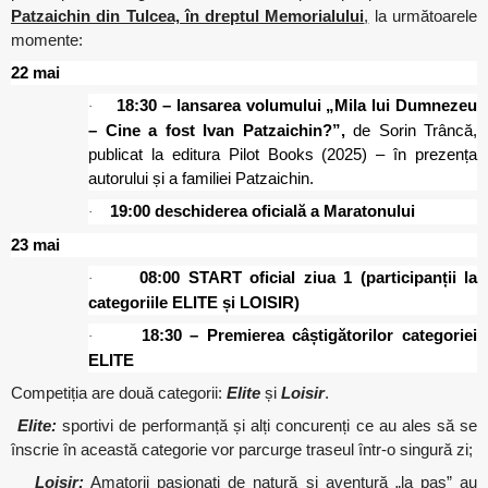
Patzaichin din Tulcea, în dreptul Memorialului
,
la următoarele
momente:
22 mai
18:30 – lansarea volumului
„Mila lui Dumnezeu
·
– Cine a fost Ivan Patzaichin?”,
de Sorin Trâncă,
publicat la editura Pilot Books (2025) – în prezența
autorului și a familiei Patzaichin.
19:00 deschiderea oficială a Maratonului
·
23 mai
08:00 START oficial ziua 1 (participanții la
·
categoriile ELITE și LOISIR)
18:30 – Premierea câștigătorilor categoriei
·
ELITE
Competiția are două categorii:
Elite
și
Loisir
.
Elite:
sportivi de performanță și alți concurenți ce au ales să se
înscrie în această categorie vor parcurge traseul într-o singură zi;
Loisir:
Amatorii pasionați de natură și aventură „la pas” au