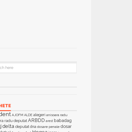
HETE
dent
alegeri
AJOFM
anisoara radu
ALDE
ARBDD
babadag
ra radu deputat
arest
delta
j
dosar
deputat
dna
dosare penale
Hogea