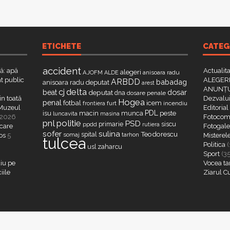
ETICHETE
CATEG
accident
că: apă
Actualit
alegeri
AJOFM
anisoara radu
ALDE
t public
ALEGERI
ARBDD
babadag
anisoara radu deputat
arest
ANUNȚU
delta
cj
dosar
beat
deputat
dna
dosare penale
in toată
Dezvalui
Hogea
penal
fotbal
icem
furt
incendiu
frontiera
a Muzeul
Editorial
PDL
isu
macin
munca
peste
luncavita
masina
 2026
Fotocome
pnl
politie
PSD
primarie
siscu
ppdd
rutiera
 care
Fotogaler
sofer
sulina
Teodorescu
spital
somaj
tarhon
os
5
Misterel
tulcea
Politica
(
zaharcu
usl
Sport
(3
iu pe
Vocea ta
iile
Ziarul C