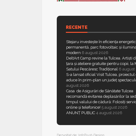
RECENTE
Stejaru investește în eficiența energeti
permanentă, parc fotovoltaic și ilumina
modern
6 august 2026
DeltArt Camp revine la Tulcea. Artiști d
țara și ateliere gratuite pentru copii, l
Satului Pescăresc Tradițional
6 august
S-a lansat oficial Visit Tulcea, proiectul
aduce în prim-plan un județ spectacul
august 2026
Casa de Asigurări de Sănătate Tulcea
recomandă evitarea deplasărilor la sed
timpul valului de cădură: Folosiți servic
online și telefonice!
5 august 2026
ANUNȚ PUBLIC
4 august 2026
Dezvoltat de:
InfoTrust-Design