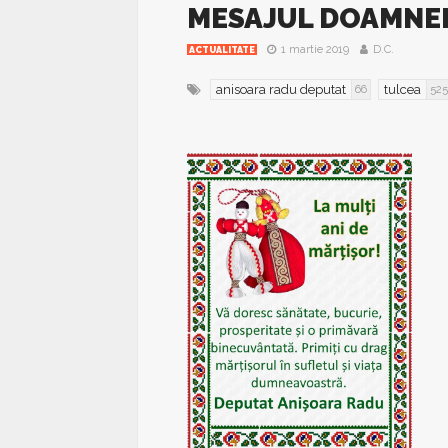
MESAJUL DOAMNEI
1 martie 2019
D.C.
ACTUALITATE
anisoara radu deputat
tulcea
66
525