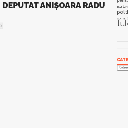
penal
 DEPUTAT ANIȘOARA RADU
isu
lun
polit
somaj
tu
9
CATE
Categ