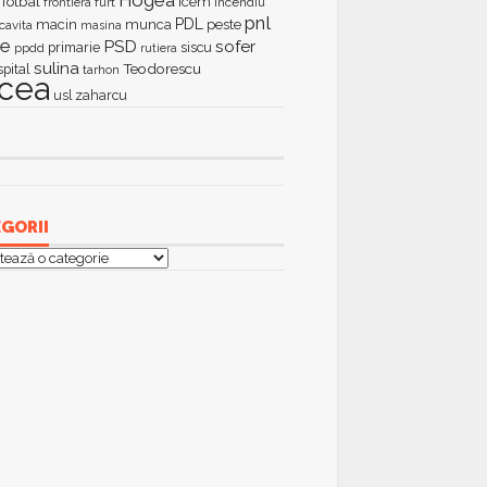
fotbal
icem
furt
incendiu
frontiera
pnl
PDL
macin
munca
peste
cavita
masina
ie
PSD
sofer
primarie
siscu
ppdd
rutiera
sulina
Teodorescu
spital
tarhon
lcea
zaharcu
usl
GORII
orii