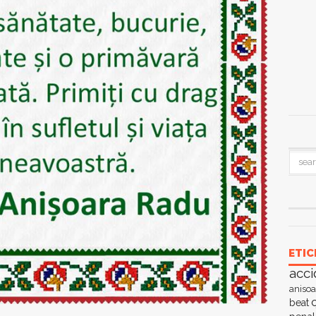
ETIC
acci
anisoa
c
beat