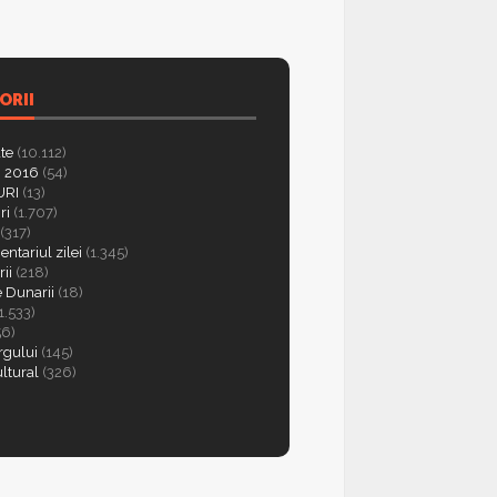
ORII
ate
(10.112)
 2016
(54)
RI
(13)
ri
(1.707)
(317)
ntariul zilei
(1.345)
ii
(218)
e Dunarii
(18)
1.533)
56)
rgului
(145)
ultural
(326)