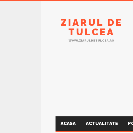
ZIARUL DE
TULCEA
WWW.ZIARULDETULCEA.RO
ACASA
ACTUALITATE
P