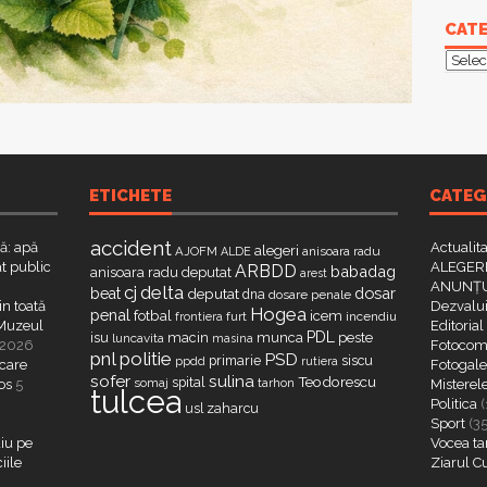
CATE
Categ
ETICHETE
CATEG
accident
că: apă
Actualit
alegeri
AJOFM
anisoara radu
ALDE
t public
ALEGERI
ARBDD
babadag
anisoara radu deputat
arest
ANUNȚU
delta
cj
dosar
beat
deputat
dna
dosare penale
in toată
Dezvalui
Hogea
penal
fotbal
icem
furt
incendiu
frontiera
a Muzeul
Editorial
PDL
isu
macin
munca
peste
luncavita
masina
 2026
Fotocome
pnl
politie
PSD
primarie
siscu
ppdd
rutiera
 care
Fotogaler
sofer
sulina
Teodorescu
spital
somaj
tarhon
os
5
Misterel
tulcea
Politica
(
zaharcu
usl
Sport
(3
iu pe
Vocea ta
iile
Ziarul C