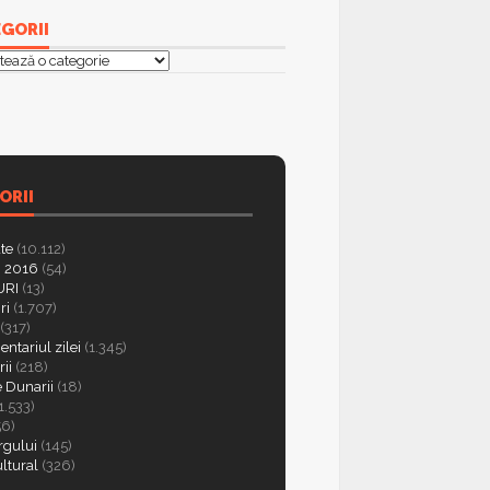
GORII
orii
ORII
ate
(10.112)
 2016
(54)
RI
(13)
ri
(1.707)
(317)
ntariul zilei
(1.345)
ii
(218)
e Dunarii
(18)
1.533)
56)
rgului
(145)
ultural
(326)