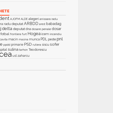
HETE
dent
alegeri
AJOFM
anisoara radu
ALDE
ARBDD
babadag
ra radu deputat
arest
delta
j
dosar
deputat
dna
dosare penale
Hogea
fotbal
icem
furt
incendiu
frontiera
pnl
PDL
macin
munca
peste
cavita
masina
ie
PSD
sofer
primarie
siscu
ppdd
rutiera
sulina
Teodorescu
spital
tarhon
lcea
zaharcu
usl