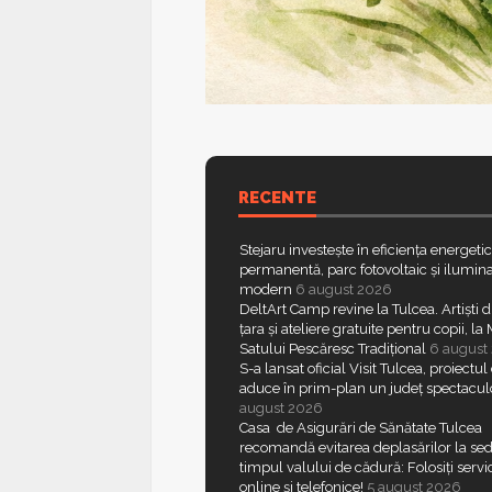
RECENTE
Stejaru investește în eficiența energeti
permanentă, parc fotovoltaic și ilumina
modern
6 august 2026
DeltArt Camp revine la Tulcea. Artiști d
țara și ateliere gratuite pentru copii, l
Satului Pescăresc Tradițional
6 august
S-a lansat oficial Visit Tulcea, proiectul
aduce în prim-plan un județ spectacul
august 2026
Casa de Asigurări de Sănătate Tulcea
recomandă evitarea deplasărilor la sed
timpul valului de cădură: Folosiți servic
online și telefonice!
5 august 2026