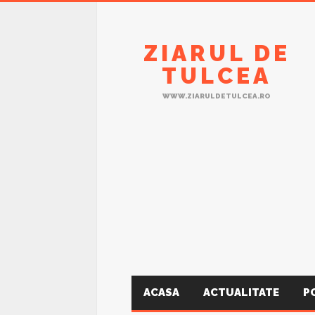
ZIARUL DE
TULCEA
WWW.ZIARULDETULCEA.RO
ACASA
ACTUALITATE
P