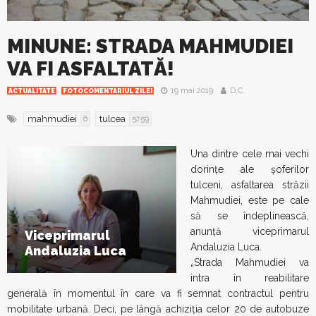
MINUNE: STRADA MAHMUDIEI
VA FI ASFALTATĂ!
19 mai 2019
D.C.
ACTUALITATE
FOTOCOMENTARIUL ZILEI
mahmudiei
tulcea
6
5259
Una dintre cele mai vechi
dorinţe ale șoferilor
tulceni, asfaltarea străzii
Mahmudiei, este pe cale
să se îndeplinească,
anunță viceprimarul
Viceprimarul
Andaluzia Luca.
Andaluzia Luca
„Strada Mahmudiei va
intra în reabilitare
generală în momentul în care va fi semnat contractul pentru
mobilitate urbană. Deci, pe lângă achiziția celor 20 de autobuze