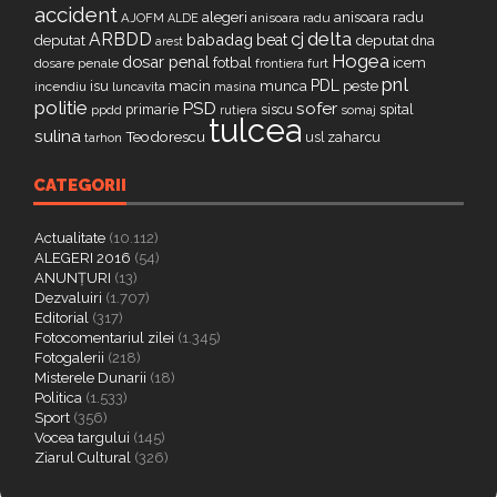
accident
alegeri
anisoara radu
AJOFM
anisoara radu
ALDE
delta
ARBDD
cj
babadag
beat
deputat
deputat
dna
arest
Hogea
dosar penal
fotbal
icem
dosare penale
furt
frontiera
pnl
PDL
isu
macin
munca
peste
incendiu
luncavita
masina
politie
PSD
sofer
primarie
siscu
spital
ppdd
somaj
rutiera
tulcea
sulina
Teodorescu
zaharcu
tarhon
usl
CATEGORII
Actualitate
(10.112)
ALEGERI 2016
(54)
ANUNȚURI
(13)
Dezvaluiri
(1.707)
Editorial
(317)
Fotocomentariul zilei
(1.345)
Fotogalerii
(218)
Misterele Dunarii
(18)
Politica
(1.533)
Sport
(356)
Vocea targului
(145)
Ziarul Cultural
(326)