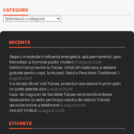
CATEGORII
Categorii
RECENTE
Stejaru investește în eficiența energetică: apă permanentă, parc
fotovoltaic și iluminat public modern
6 august 2026
DeltArt Camp revine la Tulcea. Artiști din toată țara și ateliere
gratuite pentru copii, la Muzeul Satului Pescăresc Tradițional
6
august 2026
S-a lansat oficial Visit Tulcea, proiectul care aduce în prim-plan
un județ spectaculos
5 august 2026
Casa de Asigurări de Sănătate Tulcea recomandă evitarea
deplasărilor la sediu pe timpul valului de cădură: Folosiți
serviciile online și telefonice!
5 august 2026
ANUNȚ PUBLIC
4 august 2026
ETICHETE