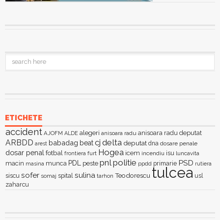
ETICHETE
accident
alegeri
anisoara radu deputat
AJOFM
anisoara radu
ALDE
delta
ARBDD
cj
babadag
beat
deputat
dna
dosare penale
arest
Hogea
dosar penal
fotbal
icem
isu
furt
incendiu
luncavita
frontiera
pnl
politie
PSD
PDL
macin
munca
peste
primarie
ppdd
masina
rutiera
tulcea
sofer
sulina
Teodorescu
siscu
spital
somaj
tarhon
usl
zaharcu