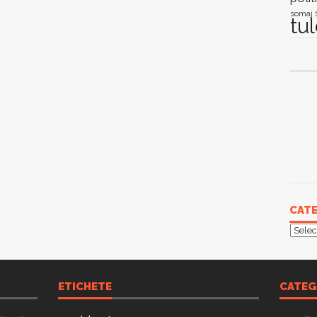
somaj
tu
CATE
Categ
ETICHETE
CATEG