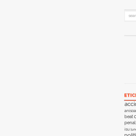
ETIC
acci
anisoa
c
beat
penal
isu
lun
polit