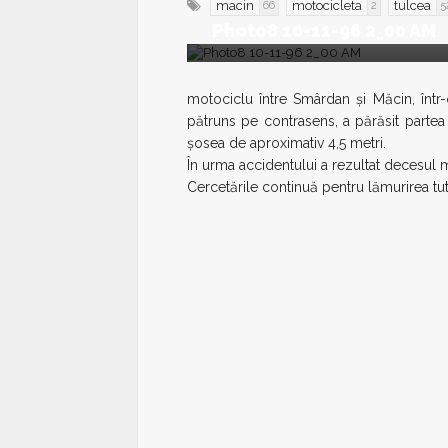
macin
motocicleta
tulcea
66
2
5
Photo8 10-11-96 2_00 AM
motociclu între Smârdan şi Măcin, într-o
pătruns pe contrasens, a părăsit partea
şosea de aproximativ 4,5 metri.
În urma accidentului a rezultat decesul
Cercetările continuă pentru lămurirea tu