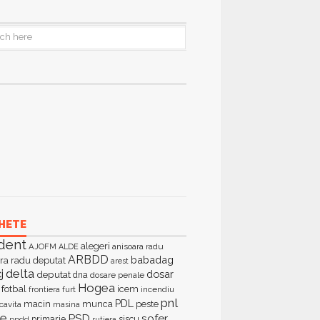
HETE
dent
alegeri
AJOFM
anisoara radu
ALDE
ARBDD
babadag
ra radu deputat
arest
delta
j
dosar
deputat
dna
dosare penale
Hogea
fotbal
icem
furt
incendiu
frontiera
pnl
PDL
macin
munca
peste
cavita
masina
ie
PSD
sofer
primarie
siscu
ppdd
rutiera