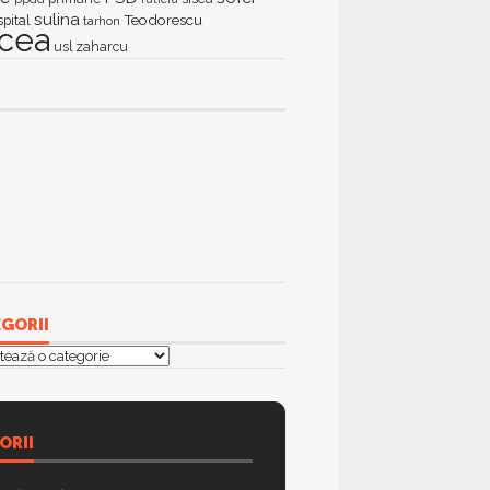
sulina
Teodorescu
spital
tarhon
lcea
zaharcu
usl
GORII
orii
ORII