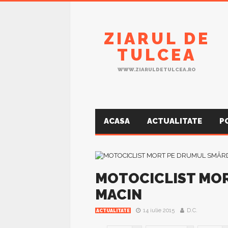
ZIARUL DE
TULCEA
WWW.ZIARULDETULCEA.RO
ACASA
ACTUALITATE
P
MOTOCICLIST MOR
MACIN
14 iulie 2015
D.C.
ACTUALITATE