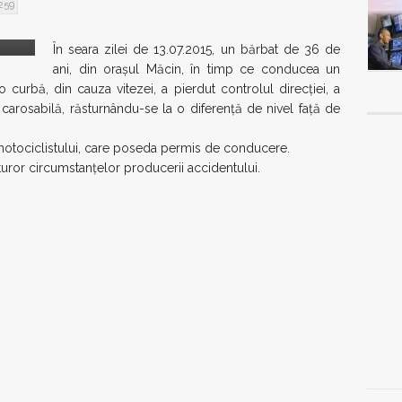
259
În seara zilei de 13.07.2015, un bărbat de 36 de
ani, din oraşul Măcin, în timp ce conducea un
 curbă, din cauza vitezei, a pierdut controlul direcţiei, a
 carosabilă, răsturnându-se la o diferenţă de nivel faţă de
 motociclistului, care poseda permis de conducere.
turor circumstanţelor producerii accidentului.