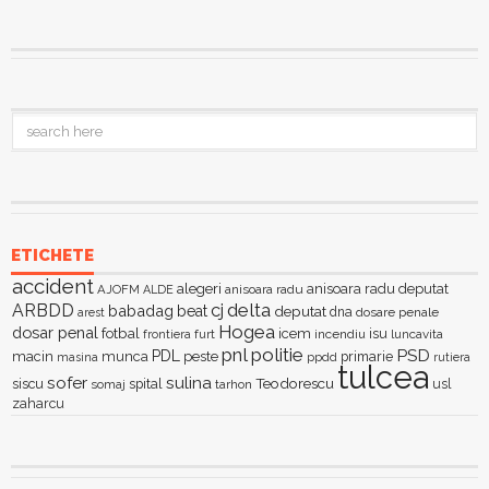
ETICHETE
accident
alegeri
anisoara radu deputat
AJOFM
anisoara radu
ALDE
delta
ARBDD
cj
babadag
beat
deputat
dna
dosare penale
arest
Hogea
dosar penal
fotbal
icem
isu
furt
incendiu
luncavita
frontiera
pnl
politie
PSD
PDL
macin
munca
peste
primarie
ppdd
masina
rutiera
tulcea
sofer
sulina
Teodorescu
siscu
spital
somaj
tarhon
usl
zaharcu