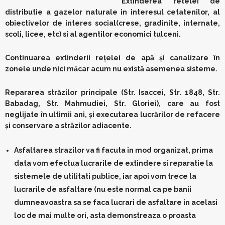
Extinderea retelei de
distributie a gazelor naturale in interesul cetatenilor, al
obiectivelor de interes social(crese, gradinite, internate,
scoli, licee, etc) si al agentilor economici tulceni.
Continuarea extinderii reţelei de apă şi canalizare în
zonele unde nici măcar acum nu există asemenea sisteme.
Repararea străzilor principale (Str. Isaccei, Str. 1848, Str.
Babadag, Str. Mahmudiei, Str. Gloriei), care au fost
neglijate în ultimii ani, şi executarea lucrărilor de refacere
şi conservare a străzilor adiacente.
Asfaltarea strazilor va fi facuta in mod organizat, prima
data vom efectua lucrarile de extindere si reparatie la
sistemele de utilitati publice, iar apoi vom trece la
lucrarile de asfaltare (nu este normal ca pe banii
dumneavoastra sa se faca lucrari de asfaltare in acelasi
loc de mai multe ori, asta demonstreaza o proasta