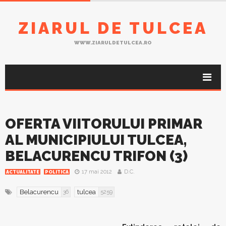
ZIARUL DE TULCEA
WWW.ZIARULDETULCEA.RO
OFERTA VIITORULUI PRIMAR
AL MUNICIPIULUI TULCEA,
BELACURENCU TRIFON (3)
17 mai 2012
D.C.
ACTUALITATE
POLITICA
Belacurencu
tulcea
36
5259