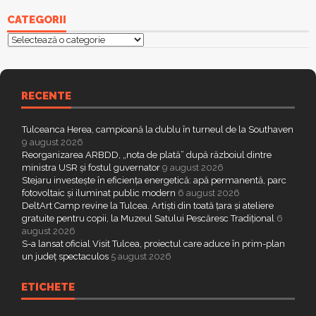
CATEGORII
Categorii
RECENTE
Tulceanca Herea, campioană la dublu în turneul de la Southaven
9 august 2026
Reorganizarea ARBDD, „nota de plată” după războiul dintre
ministra USR și fostul guvernator
9 august 2026
Stejaru investește în eficiența energetică: apă permanentă, parc
fotovoltaic și iluminat public modern
6 august 2026
DeltArt Camp revine la Tulcea. Artiști din toată țara și ateliere
gratuite pentru copii, la Muzeul Satului Pescăresc Tradițional
6
august 2026
S-a lansat oficial Visit Tulcea, proiectul care aduce în prim-plan
un județ spectaculos
5 august 2026
ETICHETE