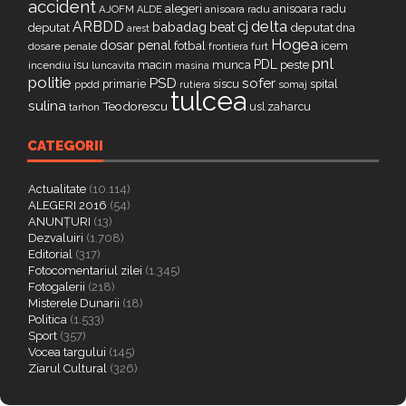
accident
alegeri
anisoara radu
AJOFM
anisoara radu
ALDE
delta
ARBDD
cj
babadag
beat
deputat
deputat
dna
arest
Hogea
dosar penal
fotbal
icem
dosare penale
furt
frontiera
pnl
PDL
isu
macin
munca
peste
incendiu
luncavita
masina
politie
PSD
sofer
primarie
siscu
spital
ppdd
somaj
rutiera
tulcea
sulina
Teodorescu
zaharcu
tarhon
usl
CATEGORII
Actualitate
(10.114)
ALEGERI 2016
(54)
ANUNȚURI
(13)
Dezvaluiri
(1.708)
Editorial
(317)
Fotocomentariul zilei
(1.345)
Fotogalerii
(218)
Misterele Dunarii
(18)
Politica
(1.533)
Sport
(357)
Vocea targului
(145)
Ziarul Cultural
(326)