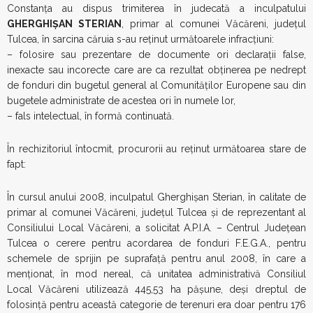
Constanța au dispus trimiterea în judecată a inculpatului
GHERGHIȘAN STERIAN
, primar al comunei Văcăreni, județul
Tulcea, în sarcina căruia s-au reținut următoarele infracțiuni:
– folosire sau prezentare de documente ori declarații false,
inexacte sau incorecte care are ca rezultat obținerea pe nedrept
de fonduri din bugetul general al Comunităților Europene sau din
bugetele administrate de acestea ori în numele lor,
– fals intelectual, în formă continuată.
În rechizitoriul întocmit, procurorii au reținut următoarea stare de
fapt:
În cursul anului 2008, inculpatul Gherghișan Sterian, în calitate de
primar al comunei Văcăreni, județul Tulcea și de reprezentant al
Consiliului Local Văcăreni, a solicitat A.P.I.A. – Centrul Județean
Tulcea o cerere pentru acordarea de fonduri F.E.G.A., pentru
schemele de sprijin pe suprafață pentru anul 2008, în care a
menționat, în mod nereal, că unitatea administrativă Consiliul
Local Văcăreni utilizează 445,53 ha pășune, deși dreptul de
folosință pentru această categorie de terenuri era doar pentru 176