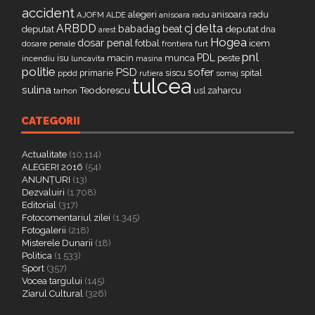
accident
alegeri
anisoara radu
AJOFM
anisoara radu
ALDE
delta
ARBDD
cj
babadag
beat
deputat
deputat
dna
arest
Hogea
dosar penal
fotbal
icem
dosare penale
furt
frontiera
pnl
PDL
isu
macin
munca
peste
incendiu
luncavita
masina
politie
PSD
sofer
primarie
siscu
spital
ppdd
somaj
rutiera
tulcea
sulina
Teodorescu
zaharcu
tarhon
usl
CATEGORII
Actualitate
(10.114)
ALEGERI 2016
(54)
ANUNȚURI
(13)
Dezvaluiri
(1.708)
Editorial
(317)
Fotocomentariul zilei
(1.345)
Fotogalerii
(218)
Misterele Dunarii
(18)
Politica
(1.533)
Sport
(357)
Vocea targului
(145)
Ziarul Cultural
(326)