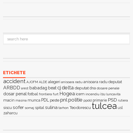
ETICHETE
accident
alegeri
anisoara radu deputat
AJOFM
anisoara radu
ALDE
delta
ARBDD
cj
babadag
beat
deputat
dna
dosare penale
arest
Hogea
dosar penal
fotbal
icem
isu
furt
incendiu
luncavita
frontiera
pnl
politie
PSD
PDL
macin
munca
peste
primarie
ppdd
masina
rutiera
tulcea
sofer
sulina
Teodorescu
siscu
spital
somaj
tarhon
usl
zaharcu