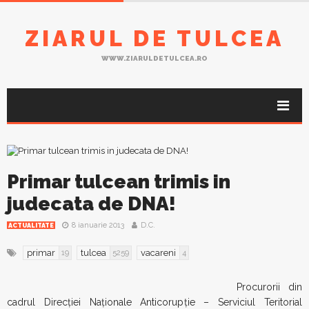
ZIARUL DE TULCEA
WWW.ZIARULDETULCEA.RO
Primar tulcean trimis in
judecata de DNA!
8 ianuarie 2013
D.C.
ACTUALITATE
primar
tulcea
vacareni
19
5259
4
Procurorii din
cadrul Direcției Naționale Anticorupție – Serviciul Teritorial