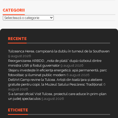
CATEGORII
Categorii
RECENTE
Tulceanca Herea, campioană la dublu în turneul de la Southaven
9 august 2026
Reorganizarea ARBDD, „nota de plată” după războiul dintre
ministra USR și fostul guvernator
9 august 2026
Stejaru investește în eficiența energetică: apă permanentă, parc
fotovoltaic și iluminat public modern
6 august 2026
DeltArt Camp revine la Tulcea. Artiști din toată țara și ateliere
gratuite pentru copii, la Muzeul Satului Pescăresc Tradițional
6
august 2026
S-a lansat oficial Visit Tulcea, proiectul care aduce în prim-plan
un județ spectaculos
5 august 2026
ETICHETE