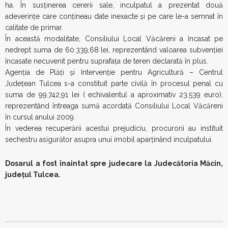
ha. În susținerea cererii sale, inculpatul a prezentat două
adeverințe care conțineau date inexacte și pe care le-a semnat în
calitate de primar.
În această modalitate, Consiliului Local Văcăreni a încasat pe
nedrept suma de 60.339,68 lei, reprezentând valoarea subvenției
încasate necuvenit pentru suprafața de teren declarată în plus.
Agenția de Plăți și Intervenție pentru Agricultură – Centrul
Județean Tulcea s-a constituit parte civilă în procesul penal cu
suma de 99.742,91 lei ( echivalentul a aproximativ 23.539 euro),
reprezentând întreaga sumă acordată Consiliului Local Văcăreni
în cursul anului 2009.
În vederea recuperării acestui prejudiciu, procurorii au instituit
sechestru asigurător asupra unui imobil aparținând inculpatului.
Dosarul a fost înaintat spre judecare la Judecătoria Măcin,
județul Tulcea.