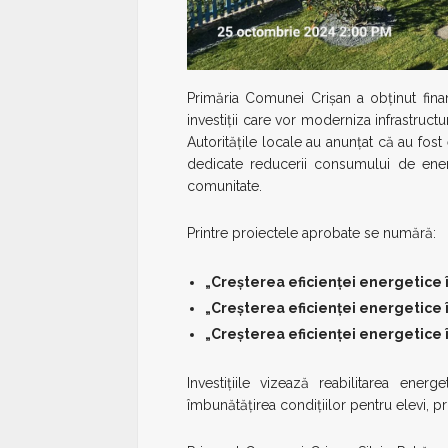
Primăria Comunei Crișan a obținut finan
investiții care vor moderniza infrastructu
Autoritățile locale au anunțat că au fost
dedicate reducerii consumului de ener
comunitate.
Printre proiectele aprobate se numără:
„Creșterea eficienței energetice î
„Creșterea eficienței energetice î
„Creșterea eficienței energetice î
Investițiile vizează reabilitarea energ
îmbunătățirea condițiilor pentru elevi, pr