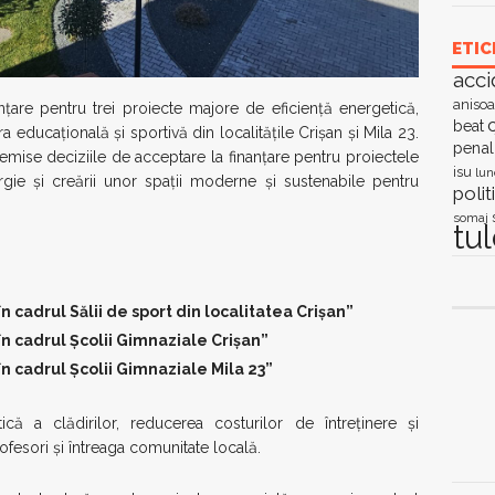
ETIC
acci
anisoa
țare pentru trei proiecte majore de eficiență energetică,
c
beat
ra educațională și sportivă din localitățile Crișan și Mila 23.
penal
 emise deciziile de acceptare la finanțare pentru proiectele
isu
lun
gie și creării unor spații moderne și sustenabile pentru
polit
somaj
tu
n cadrul Sălii de sport din localitatea Crișan”
n cadrul Școlii Gimnaziale Crișan”
n cadrul Școlii Gimnaziale Mila 23”
etică a clădirilor, reducerea costurilor de întreținere și
ofesori și întreaga comunitate locală.