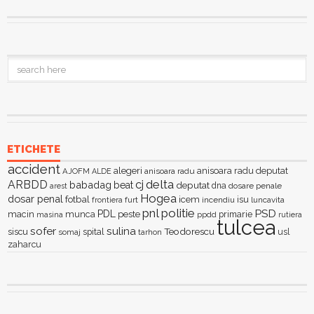
ETICHETE
accident
alegeri
anisoara radu deputat
AJOFM
anisoara radu
ALDE
delta
ARBDD
cj
babadag
beat
deputat
dna
dosare penale
arest
Hogea
dosar penal
fotbal
icem
isu
furt
incendiu
luncavita
frontiera
pnl
politie
PSD
PDL
macin
munca
peste
primarie
ppdd
masina
rutiera
tulcea
sofer
sulina
Teodorescu
siscu
spital
somaj
tarhon
usl
zaharcu