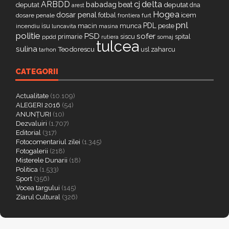
delta
ARBDD
cj
babadag
beat
deputat
deputat
dna
arest
Hogea
dosar penal
fotbal
icem
dosare penale
furt
frontiera
pnl
PDL
isu
macin
munca
peste
incendiu
luncavita
masina
politie
PSD
sofer
primarie
siscu
spital
ppdd
somaj
rutiera
tulcea
sulina
Teodorescu
zaharcu
tarhon
usl
CATEGORII
Actualitate
(10.109)
ALEGERI 2016
(54)
ANUNȚURI
(10)
Dezvaluiri
(1.707)
Editorial
(317)
Fotocomentariul zilei
(1.345)
Fotogalerii
(218)
Misterele Dunarii
(18)
Politica
(1.533)
Sport
(356)
Vocea targului
(145)
Ziarul Cultural
(326)