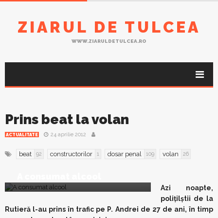
ZIARUL DE TULCEA
WWW.ZIARULDETULCEA.RO
Prins beat la volan
24 aprilie 2012
ACTUALITATE
beat
constructorilor
dosar penal
volan
92
1
109
26
A consumat alcool
Azi noapte,
poliţilştii de la
Rutieră l-au prins în trafic pe P. Andrei de 27 de ani, în timp