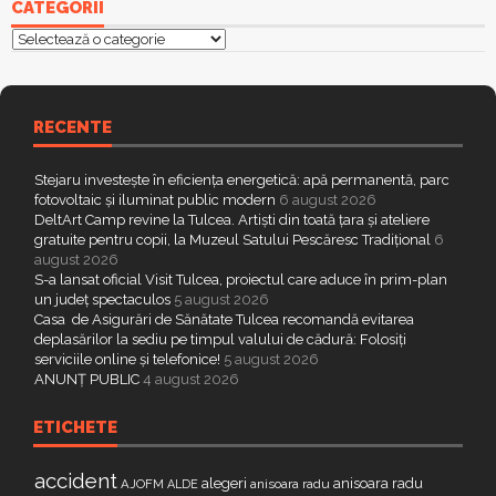
CATEGORII
Categorii
RECENTE
Stejaru investește în eficiența energetică: apă permanentă, parc
fotovoltaic și iluminat public modern
6 august 2026
DeltArt Camp revine la Tulcea. Artiști din toată țara și ateliere
gratuite pentru copii, la Muzeul Satului Pescăresc Tradițional
6
august 2026
S-a lansat oficial Visit Tulcea, proiectul care aduce în prim-plan
un județ spectaculos
5 august 2026
Casa de Asigurări de Sănătate Tulcea recomandă evitarea
deplasărilor la sediu pe timpul valului de cădură: Folosiți
serviciile online și telefonice!
5 august 2026
ANUNȚ PUBLIC
4 august 2026
ETICHETE
accident
alegeri
anisoara radu
AJOFM
anisoara radu
ALDE