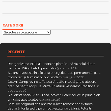
CATEGORII
Categorii
RECENTE
Reorganizarea ARBDD, „nota de plată” după războiul dintre
ministra USR și fostul guvernator
9 august 2026
Stejaru investește în eficiența energetică: apă permanentă, parc
fotovoltaic și iluminat public modern
6 august 2026
DeltArt Camp revine la Tulcea. Artiști din toată țara și ateliere
gratuite pentru copii, la Muzeul Satului Pescăresc Tradițional
6
august 2026
S-a lansat oficial Visit Tulcea, proiectul care aduce în prim-plan
un județ spectaculos
5 august 2026
Casa de Asigurări de Sănătate Tulcea recomandă evitarea
deplasărilor la sediu pe timpul valului de cădură: Folosiți