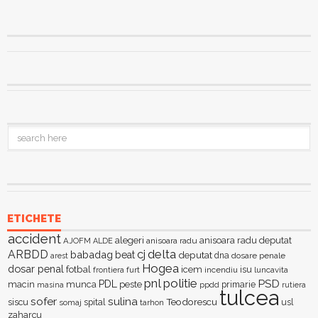
ETICHETE
accident
alegeri
anisoara radu deputat
AJOFM
anisoara radu
ALDE
delta
ARBDD
cj
babadag
beat
deputat
dna
dosare penale
arest
Hogea
dosar penal
fotbal
icem
isu
furt
incendiu
luncavita
frontiera
pnl
politie
PSD
PDL
macin
munca
peste
primarie
ppdd
masina
rutiera
tulcea
sofer
sulina
Teodorescu
siscu
spital
somaj
tarhon
usl
zaharcu