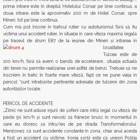
prima intrare este în dreptul Hotelului Corsar pe linie continuă, a
doua intrare este la aproximativ 200 m de Hotel Corsar, spre
Mineri, tot pe linie continuă.
Cum mă pot înscrie în traficul rutier cu autoturismul fără să fiu
victima unui accident rutier, în situația în care viteza maximă legală
pe traseul de drum E87 de la ieșirea din
Mineri și intrarea în
localitatea
Tulcea este de
100 km/h, fără să avem o bandă de accelerare… situația actuală
din teren nu permite realizarea unei astfel de benzi. Trebuie să ne
înscriem în trafic în foarte mare viteză, fapt ce ne pune viața în
pericol “sunt întrebările pertinente adresate de tulcenii din zona
autorităţilor locale.
PERICOL DE ACCIDENTE
„Zilnic ne sunt aduse injurii de șoferii care intră legal cu viteză de
peste 50 km/h și sunt nevoiți să frâneze brusc în momentul în
care eu doresc să intru/ies de pe strada Transformatorului.
Menționez că sunt accidente constante în zonă, chiar anul acesta
a fost un accident cu victime. Ironia sorții este că uneori Poliția