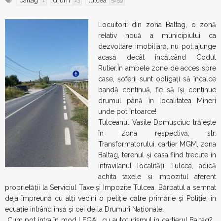
baltag
drum
tulcea
1
23
5259
Locuitorii din zona Baltag, o zonă
relativ nouă a municipiului ca
dezvoltare imobiliară, nu pot ajunge
acasă decât încălcând Codul
Rutier.În ambele zone de acces spre
case, şoferii sunt obligaţi să încalce
bandă continuă, fie să îşi continue
drumul până în localitatea Mineri
unde pot întoarce!
Tulceanul Vasile Domușciuc trăieşte
în zona respectivă, str.
Transformatorului, cartier MGM, zona
Baltag, terenul și casa fiind trecute în
intravilanul localității Tulcea, adică
achita taxele și impozitul aferent
proprietății la Serviciul Taxe și Impozite Tulcea. Bărbatul a semnat
deja împreună cu alţi vecini o petiţie către primărie şi Poliţie, în
ecuaţie intrând însă şi cei de la Drumuri Naţionale.
„Cum pot intra în mod LEGAL cu autoturismul în cartierul Baltag?…