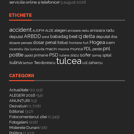
serviciile online și telefonice!
5 august 2026
ETICHETE
accident
alegeri
anisoara radu
AJOFM
anisoara radu
ALDE
delta
ARBDD
cj
babadag
beat
deputat
deputat
dna
arest
Hogea
dosar penal
fotbal
icem
dosare penale
furt
frontiera
pnl
PDL
isu
macin
munca
peste
incendiu
luncavita
masina
politie
PSD
sofer
primarie
siscu
spital
ppdd
somaj
rutiera
tulcea
sulina
Teodorescu
zaharcu
tarhon
usl
CATEGORII
Actualitate
(10.113)
ALEGERI 2016
(54)
ANUNȚURI
(13)
Dezvaluiri
(1.708)
Editorial
(317)
Fotocomentariul zilei
(1.345)
Fotogalerii
(218)
Misterele Dunarii
(18)
Politica
(1.533)