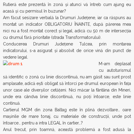
Rutieră este prezentă în zonă și atunci vă întreb cum ajung eu
acasă și cu permisul în buzunar?
Am făcut sesizare verbală la Drumuri Județene, iar ca răspuns au
montat un indicator OBLIGATORIU ÎNAINTE, după părerea mea
nici nu a fost montat corect și legal, adică cu 50 m de intersecția
cu drumul fără prioritate (strada Transformatorului).
Conducerea Drumuri Județene Tulcea, prin montarea
indicatorului, s-a asigurat și absolvit de orice vină din punct de
vedere legal.
M-am deplasat
cu autoturismul
să identific o zonă cu linie discontinuă, nu am găsit sau sunt prost
amplasate, adică ești obligat să întorci pe drumul european în fața
unor case ale diverșilor cetățeni. Nici măcar la fântâna din Mineri,
unde era cândva linie discontinuă, nu poți întoarce, este linie
continuă.
Cartierul MGM din zona Baltag este în plină dezvoltare… oare
mașinile de mare tonaj, cu materiale de construcții, unde pot
întoarce… pentru a intra LEGAL în cartier…?
Anul trecut, prin toamnă, această problemă a fost adusă la