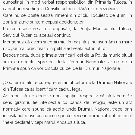
cunoștință în mod verbal responsabililor din Primăria Tulcea, în
cadrul unei ședințe a Consiliului local… fără nici o rezolvare.
Oare nu se poate sesiza nimeni din oficiu, locuiesc de 4 ani în
zonă și zilnic suntem expuși accidentelor.
Prezenta sesizare a fost depusă și la Poliția Municipiului Tulcea,
Serviciul Rutier, cu același conținut.
Menționez că avem și copii mici în mașină și ne asumăm un mare
risc „se mai precizează în petiţia adresată autorităţilor.
Deocamdată, după primele verificări, cei de la Poliţia municipiului
arata cu degetul spre cei de la Drumuri Naţionale, iar cei de la
Primărie spun că vor discuta cu cei de la Drumuri Naţionale.
„O să am întâlnire cu reprezentantul celor de la Drumuri Nationale
din Tulcea ca să identificăm cadrul legal.
Ar trebui să ne cedeze noua spațiul respectiv că să facem fie
sens giratoriu fie intersecție cu banda de refugiu, este un act
normativ care spune că acolo unde Drumul Naţional trece prin
intravilanul oraşului atunci se poate trece în domeniul public local
“ne-a declarat viceprimarul Andaluzia luca.