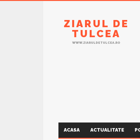
ZIARUL DE
TULCEA
WWW.ZIARULDETULCEA.RO
ACASA
ACTUALITATE
P