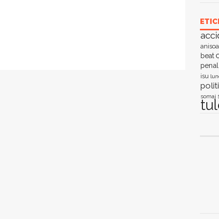
ETIC
acci
anisoa
c
beat
penal
isu
lun
polit
somaj
tu