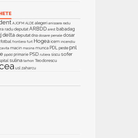
HETE
dent
alegeri
AJOFM
anisoara radu
ALDE
ARBDD
babadag
ra radu deputat
arest
delta
j
dosar
deputat
dna
dosare penale
Hogea
fotbal
icem
furt
incendiu
frontiera
pnl
PDL
macin
munca
peste
cavita
masina
ie
PSD
sofer
primarie
siscu
ppdd
rutiera
sulina
Teodorescu
spital
tarhon
lcea
zaharcu
usl