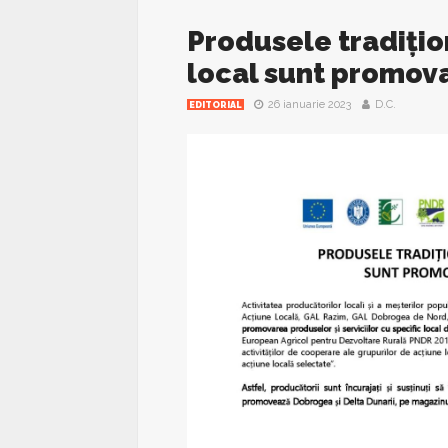
Produsele tradițion
local sunt promova
26 ianuarie 2023
D.C.
EDITORIAL