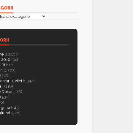
GORII
orii
ORII
ate
(10.107)
 2016
(54)
RI
(10)
ri
(1.707)
(317)
ntariul zilei
(1.344)
ii
(218)
e Dunarii
(18)
1.532)
56)
rgului
(145)
ultural
(326)