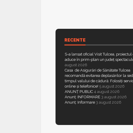
RECENTE
S-a lansat oficial Visit Tulcea, proiectul
aduce în prim-plan un județ spectacul
august 2026
Casa de Asigurări de Sănătate Tulcea
recomandă evitarea deplasărilor la sed
timpul valului de cădură: Folosiți servic
online și telefonice!
5 august 2026
ANUNȚ PUBLIC
4 august 2026
Anunț: INFORMARE
3 august 2026
Anunț: Informare
3 august 2026