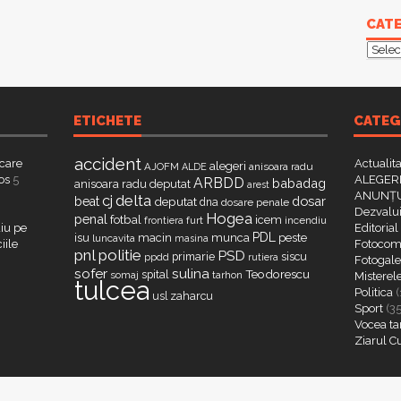
CATE
Categ
ETICHETE
CATEG
accident
 care
Actualit
alegeri
AJOFM
anisoara radu
ALDE
os
5
ALEGERI
ARBDD
babadag
anisoara radu deputat
arest
ANUNȚU
delta
cj
dosar
beat
deputat
dna
dosare penale
Dezvalui
Hogea
penal
fotbal
icem
furt
incendiu
frontiera
iu pe
Editorial
PDL
isu
macin
munca
peste
luncavita
masina
iile
Fotocome
pnl
politie
PSD
primarie
siscu
ppdd
rutiera
Fotogaler
sofer
sulina
Teodorescu
spital
somaj
tarhon
Misterel
tulcea
Politica
(
zaharcu
usl
Sport
(3
Vocea ta
Ziarul C