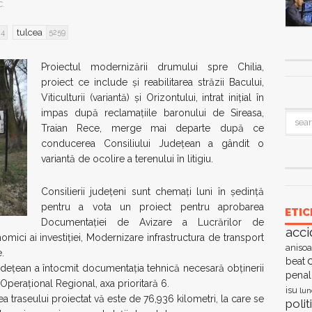
C.
tulcea
14
5259
​Proiectul modernizării drumului spre Chilia,
proiect ce include și reabilitarea străzii Bacului,
Viticulturii (variantă) și Orizontului, intrat iniţial în
impas după reclamațiile baronului de Sireasa,
Traian Rece, merge mai departe după ce
conducerea Consiliului Județean a gândit o
variantă de ocolire a terenului în litigiu.
Consilierii județeni sunt chemați luni în ședință
pentru a vota un proiect pentru aprobarea
ETIC
Documentaţiei de Avizare a Lucrărilor de
acci
nomici ai investiţiei, Modernizare infrastructura de transport
anisoa
.
c
beat
Județean a întocmit documentația tehnică necesară obținerii
penal
Operațional Regional, axa prioritară 6.
isu
lun
traseului proiectat vă este de 76,936 kilometri, la care se
polit