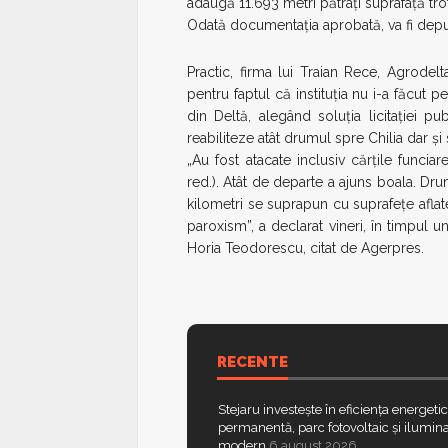
adaugă 11.693 metri pătrați suprafață tro
Odată documentația aprobată, va fi depu
Practic, firma lui Traian Rece, Agrodel
pentru faptul că instituția nu i-a făcut
din Deltă, alegând soluția licitației 
reabiliteze atât drumul spre Chilia dar și s
„Au fost atacate inclusiv cărţile funciar
red.). Atât de departe a ajuns boala. Drum
kilometri se suprapun cu suprafeţe aflate 
paroxism”, a declarat vineri, în timpul u
Horia Teodorescu, citat de Agerpres.
RECENTE
Stejaru investește în eficiența energeti
permanentă, parc fotovoltaic și ilumina
modern
6 august 2026