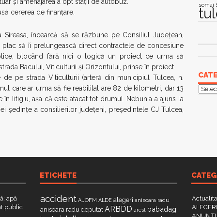
tuar și amenajarea a opt stații de autobuz.
somaj
tu
să cererea de finanțare.
ta Sireasa, încearcă să se răzbune pe Consiliul Județean,
 pe plac să îi prelungească direct contractele de concesiune
publice, blocând fără nici o logică un proiect ce urma să
trada Bacului, Viticulturii și Orizontului, prinse în proiect.
CATE
e de pe strada Viticulturii (arteră din municipiul Tulcea, n.
Categ
ul care ar urma să fie reabilitat are 82 de kilometri, dar 13
în litigiu, aşa că este atacat tot drumul. Nebunia a ajuns la
nei şedinţe a consilierilor judeţeni, preşedintele CJ Tulcea,
ETICHETE
CATEG
accident
că: apă
Actualit
alegeri
AJOFM
anisoara radu
ALDE
t public
ALEGERI
ARBDD
babadag
anisoara radu deputat
arest
ANUNȚU