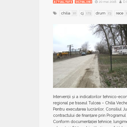
20 mai 2018
D.
ACTUALITATE
DEZVALUIRI
chilia
cj
drum
rece
10
175
23
Intervenţii şi a indicatorilor tehnico-eco
regional pe traseul Tulcea – Chilia Veche
Pentru executarea lucrărilor, Consiliul 
contractului de finanțare prin Programul 
Conform documentației tehnice, lungimea 