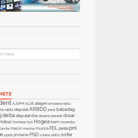
HETE
dent
alegeri
AJOFM
anisoara radu
ALDE
ARBDD
babadag
ra radu deputat
arest
delta
j
dosar
deputat
dna
dosare penale
Hogea
fotbal
icem
furt
incendiu
frontiera
pnl
PDL
macin
munca
peste
cavita
masina
ie
PSD
sofer
primarie
siscu
ppdd
rutiera