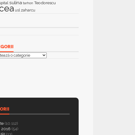
sulina
Teodorescu
spital
tarhon
lcea
zaharcu
usl
GORII
orii
ORII
ate
(10.112)
 2016
(54)
RI
(13)