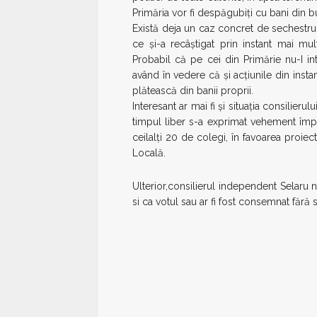
Primăria vor fi despăgubiţi cu bani din bu
Există deja un caz concret de sechestru 
ce şi-a recâştigat prin instant mai mul
Probabil că pe cei din Primărie nu-I int
având în vedere că şi acţiunile din instan
plătească din banii proprii.
Interesant ar mai fi şi situaţia consilieru
timpul liber s-a exprimat vehement împot
ceilalţi 20 de colegi, în favoarea proie
Locală.
Ulterior,consilierul independent Selaru n
si ca votul sau ar fi fost consemnat fără s