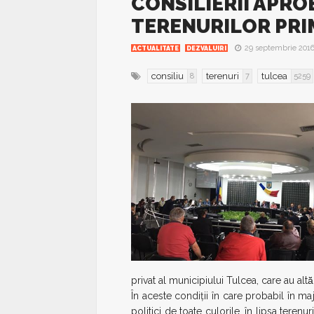
CONSILIERII APR
TERENURILOR PRIM
29 septembrie 201
ACTUALITATE
DEZVALUIRI
consiliu
terenuri
tulcea
8
7
5259
privat al municipiului Tulcea, care au altă
În aceste condiţii în care probabil în majo
politici de toate culorile, în lipsa terenu