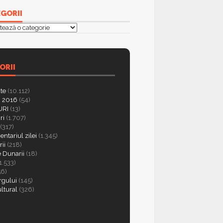
GORII
orii
ORII
ate
(10.112)
 2016
(54)
RI
(13)
ri
(1.707)
(317)
ntariul zilei
(1.345)
ii
(218)
e Dunarii
(18)
1.533)
56)
rgului
(145)
ultural
(326)