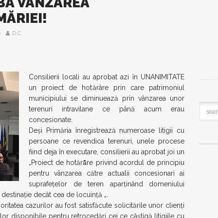
OBĂ VÂNZAREA
ĂRIEI!
6
D.C.
Consilierii locali au aprobat azi în UNANIMITATE
un proiect de hotărâre prin care patrimoniul
municipiului se diminuează prin vânzarea unor
terenuri intravilane ce până acum erau
concesionate.
Deşi Primăria înregistrează numeroase litigii cu
persoane ce revendica terenuri, unele procese
fiind deja în executare, consilierii au aprobat joi un
„Proiect de hotără̂re privind acordul de principiu
pentru vânzarea către actualii concesionari ai
suprafeţelor de teren aparţinând domeniului
̆ destinaţie decât cea de locuinţă „.
ritatea cazurilor au fost satisfăcute solicitările unor clienţi
rilor disponibile pentru retrocedări cei ce câştigă litigiile cu