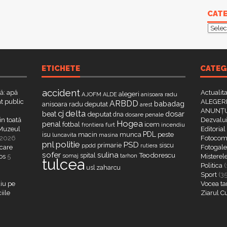
CATE
Categ
ETICHETE
CATEG
accident
că: apă
Actualit
alegeri
AJOFM
anisoara radu
ALDE
t public
ALEGERI
ARBDD
babadag
anisoara radu deputat
arest
ANUNȚU
delta
cj
dosar
beat
deputat
dna
dosare penale
in toată
Dezvalui
Hogea
penal
fotbal
icem
furt
incendiu
frontiera
a Muzeul
Editorial
PDL
isu
macin
munca
peste
luncavita
masina
 2026
Fotocome
pnl
politie
PSD
primarie
siscu
ppdd
rutiera
 care
Fotogaler
sofer
sulina
Teodorescu
spital
somaj
tarhon
os
5
Misterel
tulcea
Politica
(
zaharcu
usl
Sport
(3
iu pe
Vocea ta
iile
Ziarul C