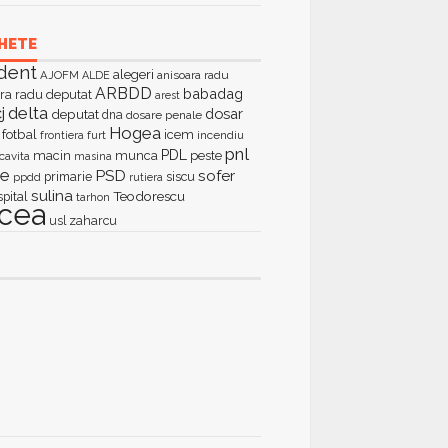
HETE
dent
alegeri
AJOFM
anisoara radu
ALDE
ARBDD
babadag
ra radu deputat
arest
delta
j
dosar
deputat
dna
dosare penale
Hogea
fotbal
icem
furt
incendiu
frontiera
pnl
PDL
macin
munca
peste
cavita
masina
ie
PSD
sofer
primarie
siscu
ppdd
rutiera
sulina
Teodorescu
spital
tarhon
lcea
zaharcu
usl