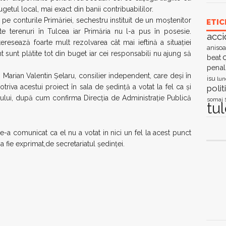
getul local, mai exact din banii contribuabililor.
pe conturile Primăriei, sechestru instituit de un moştenitor
ETIC
te terenuri în Tulcea iar Primăria nu l-a pus în posesie.
acci
eresează foarte mult rezolvarea cât mai ieftină a situaţiei
anisoa
t sunt plătite tot din buget iar cei responsabili nu ajung să
c
beat
penal
lui Marian Valentin Şelaru, consilier independent, care deşi în
isu
lun
riva acestui proiect în sala de şedinţă a votat la fel ca şi
polit
ctului, după cum confirma Direcţia de Administraţie Publică
somaj
tu
e-a comunicat ca el nu a votat in nici un fel la acest punct
a fie exprimat,de secretariatul ședinței.