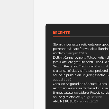
RECENTE
Stejaru investește în eficiența energeti
permanentă, parc fotovoltaic și ilumina
modern
6 august 2026
DeltArt Camp revine la Tulcea. Artiști d
țara și ateliere gratuite pentru copii, l
Satului Pescăresc Tradițional
6 august
S-a lansat oficial Visit Tulcea, proiectul
aduce în prim-plan un județ spectacul
august 2026
Casa de Asigurări de Sănătate Tulcea
recomandă evitarea deplasărilor la sed
timpul valului de cădură: Folosiți servic
online și telefonice!
5 august 2026
ANUNȚ PUBLIC
4 august 2026