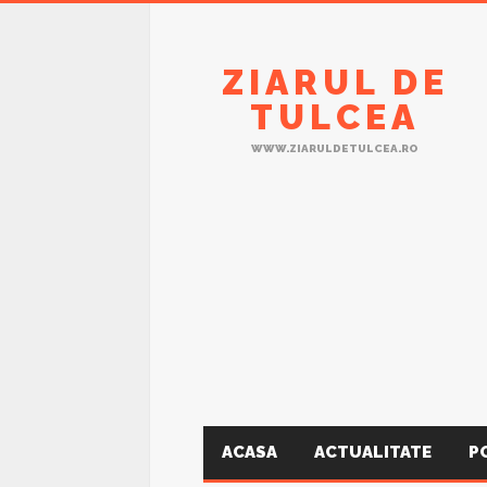
ZIARUL DE
TULCEA
WWW.ZIARULDETULCEA.RO
ACASA
ACTUALITATE
P